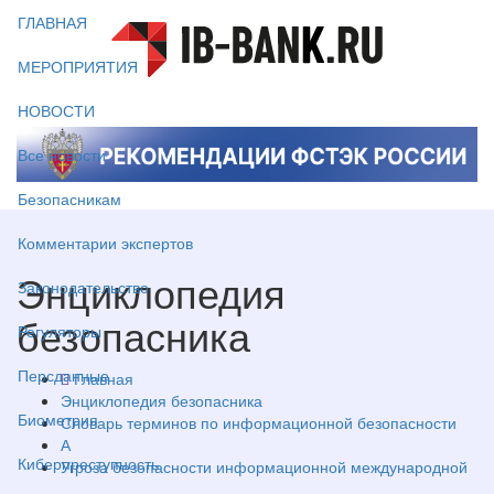
ГЛАВНАЯ
МЕРОПРИЯТИЯ
НОВОСТИ
Все новости
Безопасникам
Комментарии экспертов
Энциклопедия
Законодательство
безопасника
Регуляторы
Персданные
Главная
Энциклопедия безопасника
Биометрия
Словарь терминов по информационной безопасности
А
Киберпреступность
Угроза безопасности информационной международной