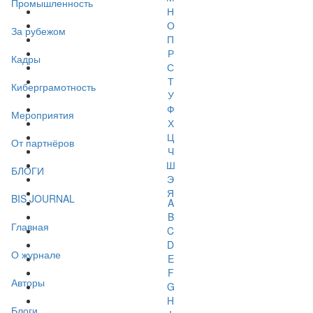
Промышленность
Н
О
За рубежом
П
Р
Кадры
С
Т
Киберграмотность
У
Ф
Мероприятия
Х
Ц
От партнёров
Ч
Ш
БЛОГИ
Э
Я
BIS JOURNAL
A
B
Главная
C
D
О журнале
E
F
Авторы
G
H
Блоги