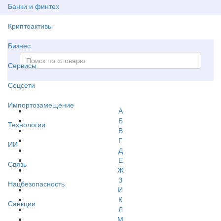
Банки и финтех
Криптоактивы
Бизнес
Сервисы
Соцсети
Импортозамещение
А
Б
Технологии
В
Г
ИИ
Д
Е
Связь
Ж
З
Нацбезопасность
И
К
Санкции
Л
М