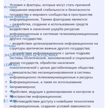
Условия и факторы, которые могут стать причиной
История
нарушения мировой стабильности и безопасности
государства и мирового сообщества в пространстве
Архив номеров
информационном. Такими факторами являются:
– разработка, создание и использование средств
Подписка
воздействия и нанесения ущерба ресурсам
информационным и системам телекоммуникационным
Сотрудничество
другого государства;
– воздействие целенаправленное информационное на
Отзывы
структуры критически важные другого государства;
– воздействие информационное с целью подрыва
ЭНЦИКЛОПЕДИЯ БЕЗОПАСНИКА
системы политической, экономической и социальной
других государств, обработки населения
LEAK-БЕЗ
психологической с целью дестабилизации общества;
– вмешательство несанкционированное в системы
О НАС
информационно-телекоммуникационные и ресурсы
информационные, а также их использование
неправомерное;
– действия, ведущие к доминированию и контролю в
пространстве информационном;
– противодействие доступу к новейшим технологиям
информационным, создание условий зависимости