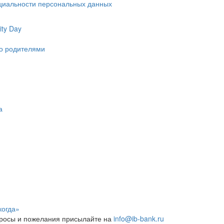
циальности персональных данных
ty Day
ко родителями
а
когда»
росы и пожелания присылайте на
info@ib-bank.ru