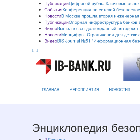
Публикации
Цифровой рубль. Ключевые аспек
События
Конференция по сетевой безопаснос
Новости
В Москве прошла вторая инженерная
Публикации
Опорная инфраструктура банков в
Видео
Вышел в свет долгожданный пятидесяты
Новости
Минцифры: Ограничения для детских
Видео
BIS Journal №51 "Информационная без
ГЛАВНАЯ
МЕРОПРИЯТИЯ
НОВОСТИ
Энциклопедия безо
Главная