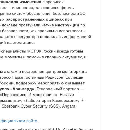
ечислила изменения
в правилах
ди них — изменения, касающиеся формы
зданию систем обеспечения безопасности ЗО
мых
распространённых ошибках
при
 В докладе прозвучали чёткие
инструкции
по
я безопасности, как правильно использовать
тавитель регулятора поделилась информацией
ций на этом этапе.
о специалисты ФСТЭК России всегда готовы
е моменты и помочь в спорных ситуациях, и
м атакам и построения центров мониторинга
онгресс-Парке гостиницы Рэдиссон Коллекшн
России
, поддержку мероприятию оказывает
уппа «Авангард»
. Генеральный партнёр —
«Перспективный мониторинг», Positive
рмзащита», «Лаборатория Касперского», R-
Sberbank Cyber Security (SCS), Angara
официальном сайте
.
гулярно публикуются на BIS TV. Узнайте больше