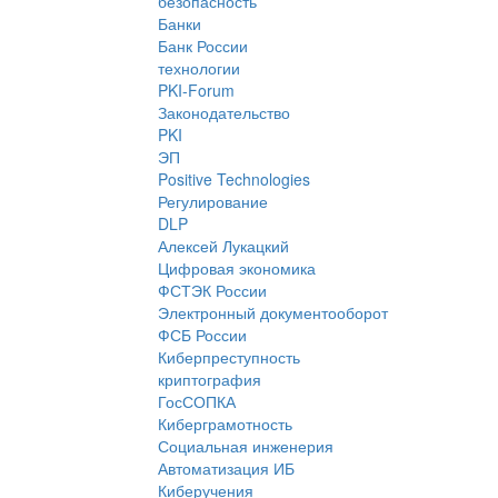
безопасность
Банки
Банк России
технологии
PKI-Forum
Законодательство
PKI
ЭП
Positive Technologies
Регулирование
DLP
Алексей Лукацкий
Цифровая экономика
ФСТЭК России
Электронный документооборот
ФСБ России
Киберпреступность
криптография
ГосСОПКА
Киберграмотность
Социальная инженерия
Автоматизация ИБ
Киберучения