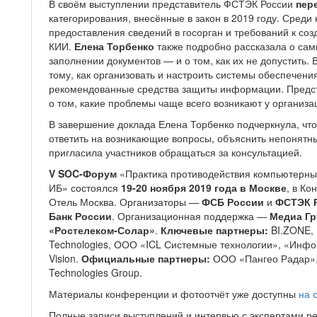
В своём выступлении представитель ФСТЭК России
пер
категорирования, внесённые в закон в 2019 году. Сре
предоставления сведений в госорган и требований к со
КИИ.
Елена Торбенко
также подробно рассказала о са
заполнении документов — и о том, как их не допустить.
тому, как организовать и настроить системы обеспечени
рекомендованные средства защиты информации. Предс
о том, какие проблемы чаще всего возникают у организа
В завершение доклада Елена Торбенко подчеркнула, чт
ответить на возникающие вопросы, объяснить непонятны
пригласила участников обращаться за консультацией.
V SOC-Форум
«Практика противодействия компьютерны
ИБ» состоялся
19-20 ноября 2019 года в Москве
, в К
Отель Москва. Организаторы —
ФСБ России
и
ФСТЭК 
Банк России
. Организационная поддержка —
Медиа Гр
«Ростелеком-Солар»
.
Ключевые партнеры:
BI.ZONE, 
Technologies, ООО «ICL Системные технологии», «Инфо
Vision.
Официальные партнеры:
ООО «Пангео Радар», 
Technologies Group.
Материалы конференции и фотоотчёт уже доступны
на 
Полные записи выступлений и интервью с экспертами ре