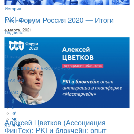
История
PKI-Форум Россия 2020 — Итоги
Архив номеров
4 марта, 2021
Подписка
Сотрудничество
Отзывы
ЭНЦИКЛОПЕДИЯ БЕЗОПАСНИКА
LEAK-БЕЗ
О НАС
Алексей Цветков (Ассоциация
ФинТех): PKI и блокчейн: опыт