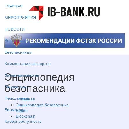
ГЛАВНАЯ
МЕРОПРИЯТИЯ
НОВОСТИ
Все новости
Безопасникам
Комментарии экспертов
Энциклопедия
Законодательство
безопасника
Регуляторы
Персданные
Главная
Энциклопедия безопасника
Биометрия
Видео
Blockchain
Киберпреступность