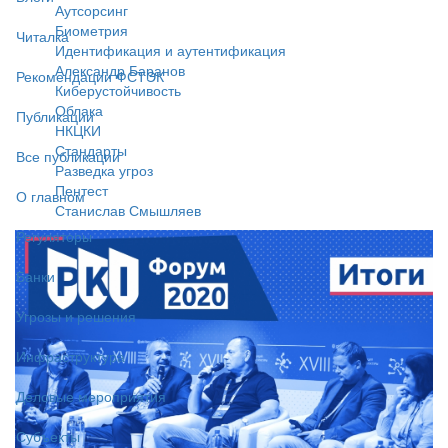
Аутсорсинг
Биометрия
Читалка
Идентификация и аутентификация
Александр Баранов
Рекомендации ФСТЭК
Киберустойчивость
Облака
Публикации
НКЦКИ
Стандарты
Все публикации
Разведка угроз
Пентест
О главном
Станислав Смышляев
Регуляторы
Банки
Угрозы и решения
Инфраструктура
Деловые мероприятия
Субъекты