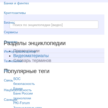
Банки и финтех
Криптоактивы
Бизнес
Сервисы
Разделы энциклопедии
Соцсети
Презентации
Импортозамещение
Видеоматериалы
Словарь терминов
Технологии
Популярные теги
ИИ
SOC
Связь
безопасность
Банки
Нацбезопасность
Банк России
технологии
Санкции
PKI-Forum
Законодательство