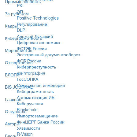
Промышленность
PKI
ЭП
За рубежом
Positive Technologies
Регулирование
Кадры
DLP
Алексей Лукацкий
Киберграмотность
Цифровая экономика
ФСТЭК России
Мероприятия
Электронный документооборот
ФСБ России
От партнёров
Киберпреступность
криптография
БЛОГИ
ГосСОПКА
Социальная инженерия
BIS JOURNAL
Киберграмотность
Автоматизация ИБ
Главная
Киберучения
Blockchain
О журнале
Импортозамещение
ФинЦЕРТ Банка России
Авторы
Уязвимости
R-Vision
Блоги