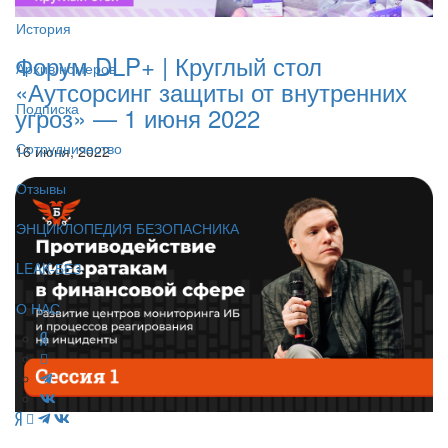
История
Форум DLP+ | Круглый стол
Архив номеров
«Аутсорсинг защиты от внутренних
Подписка
угроз» — 1 июня 2022
Сотрудничество
16 июня, 2022
Отзывы
ЭНЦИКЛОПЕДИЯ БЕЗОПАСНИКА
LEAK-БЕЗ
О НАС