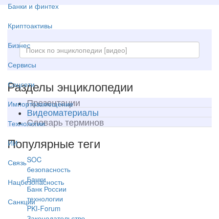
Банки и финтех
Криптоактивы
Бизнес
Сервисы
Разделы энциклопедии
Соцсети
Презентации
Импортозамещение
Видеоматериалы
Словарь терминов
Технологии
Популярные теги
ИИ
SOC
Связь
безопасность
Банки
Нацбезопасность
Банк России
технологии
Санкции
PKI-Forum
Законодательство