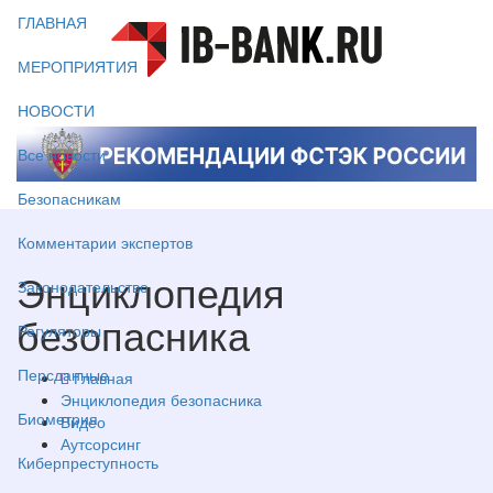
ГЛАВНАЯ
МЕРОПРИЯТИЯ
НОВОСТИ
Все новости
Безопасникам
Комментарии экспертов
Энциклопедия
Законодательство
безопасника
Регуляторы
Персданные
Главная
Энциклопедия безопасника
Биометрия
Видео
Аутсорсинг
Киберпреступность