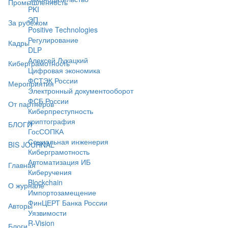
Промышленность
PKI
ЭП
За рубежом
Positive Technologies
Регулирование
Кадры
DLP
Алексей Лукацкий
Киберграмотность
Цифровая экономика
ФСТЭК России
Мероприятия
Электронный документооборот
ФСБ России
От партнёров
Киберпреступность
криптография
БЛОГИ
ГосСОПКА
Социальная инженерия
BIS JOURNAL
Киберграмотность
Автоматизация ИБ
Главная
Киберучения
Blockchain
О журнале
Импортозамещение
ФинЦЕРТ Банка России
Авторы
Уязвимости
R-Vision
Блоги