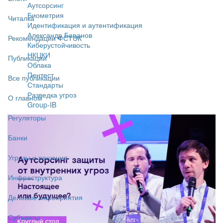
Аутсорсинг
Биометрия
Читалка
Идентификация и аутентификация
Александр Баранов
Рекомендации ФСТЭК
Киберустойчивость
НКЦКИ
Публикации
Облака
Пентест
Все публикации
Стандарты
Разведка угроз
О главном
Group-IB
Регуляторы
Банки
Угрозы и решения
Инфраструктура
Деловые мероприятия
Субъекты