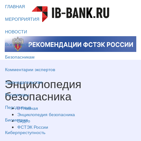
ГЛАВНАЯ
МЕРОПРИЯТИЯ
НОВОСТИ
Все новости
Безопасникам
Комментарии экспертов
Энциклопедия
Законодательство
безопасника
Регуляторы
Персданные
Главная
Энциклопедия безопасника
Биометрия
Видео
ФСТЭК России
Киберпреступность