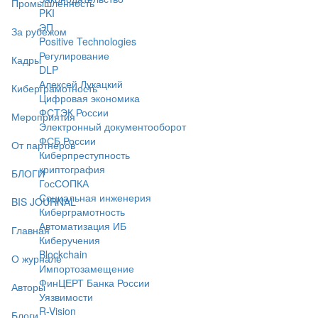
Промышленность
PKI
ЭП
За рубежом
Positive Technologies
Регулирование
Кадры
DLP
Алексей Лукацкий
Киберграмотность
Цифровая экономика
ФСТЭК России
Мероприятия
Электронный документооборот
ФСБ России
От партнёров
Киберпреступность
криптография
БЛОГИ
ГосСОПКА
Социальная инженерия
BIS JOURNAL
Киберграмотность
Автоматизация ИБ
Главная
Киберучения
Blockchain
О журнале
Импортозамещение
ФинЦЕРТ Банка России
Авторы
Уязвимости
R-Vision
Блоги