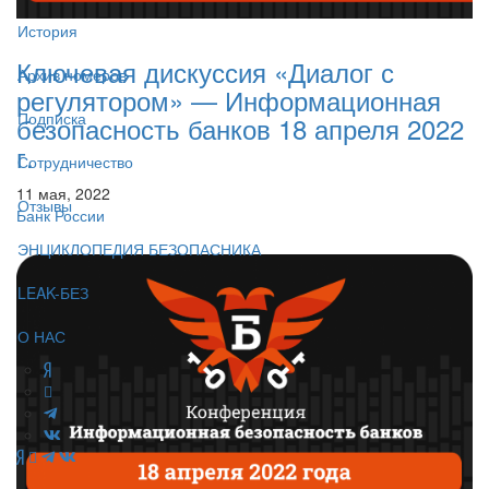
История
Ключевая дискуссия «Диалог с
Архив номеров
регулятором» — Информационная
Подписка
безопасность банков 18 апреля 2022
г.
Сотрудничество
11 мая, 2022
Отзывы
Банк России
ЭНЦИКЛОПЕДИЯ БЕЗОПАСНИКА
LEAK-БЕЗ
О НАС