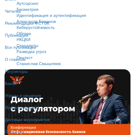
Аутсорсинг
Биометрия
Читалка
Идентификация и аутентификация
Александр Баранов
Рекомендации ФСТЭК
Киберустойчивость
Облака
Публикации
НКЦКИ
Стандарты
Все публикации
Разведка угроз
Пентест
О главном
Станислав Смышляев
Регуляторы
Банки
Угрозы и решения
Инфраструктура
Деловые мероприятия
Субъекты