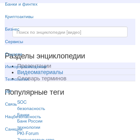
Банки и финтех
Криптоактивы
Бизнес
Сервисы
Разделы энциклопедии
Соцсети
Презентации
Импортозамещение
Видеоматериалы
Словарь терминов
Технологии
Популярные теги
ИИ
SOC
Связь
безопасность
Банки
Нацбезопасность
Банк России
технологии
Санкции
PKI-Forum
Законодательство