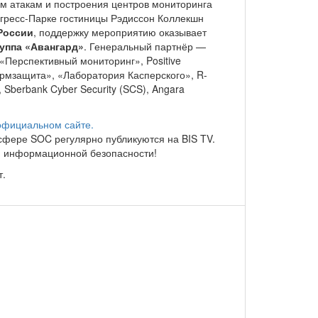
м атакам и построения центров мониторинга
онгресс-Парке гостиницы Рэдиссон Коллекшн
России
, поддержку мероприятию оказывает
уппа «Авангард»
. Генеральный партнёр —
«Перспективный мониторинг», Positive
рмзащита», «Лаборатория Касперского», R-
Sberbank Cyber Security (SCS), Angara
официальном сайте.
сфере SOC регулярно публикуются на BIS TV.
ю информационной безопасности!
т.