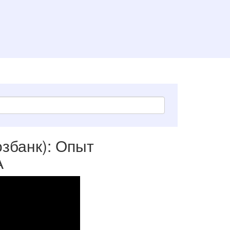
збанк): Опыт
А