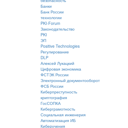
безопасность
Банки
Банк России
технологии
PKI-Forum
Законодательство
PKI
ЭП
Positive Technologies
Регулирование
DLP
Алексей Лукацкий
Цифровая экономика
ФСТЭК России
Электронный документооборот
ФСБ России
Киберпреступность
криптография
ГосСОПКА
Киберграмотность
Социальная инженерия
Автоматизация ИБ
Киберучения