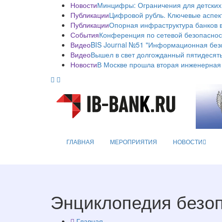
Новости
Минцифры: Ограничения для детских
Публикации
Цифровой рубль. Ключевые аспек
Публикации
Опорная инфраструктура банков в
События
Конференция по сетевой безопаснос
Видео
BIS Journal №51 "Информационная без
Видео
Вышел в свет долгожданный пятидесяты
Новости
В Москве прошла вторая инженерная
ГЛАВНАЯ
МЕРОПРИЯТИЯ
НОВОСТИ
Энциклопедия безо
Главная