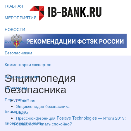
ГЛАВНАЯ
МЕРОПРИЯТИЯ
НОВОСТИ
Все новости
Безопасникам
Комментарии экспертов
Энциклопедия
Законодательство
безопасника
Регуляторы
Персданные
Главная
Энциклопедия безопасника
Биометрия
Видео
Пресс-конференция Positive Technologies — Итоги 2019:
Киберпреступность
банки могут спать спокойно?