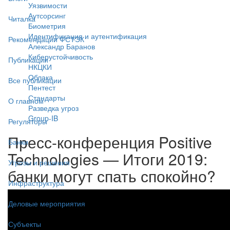
Уязвимости
Аутсорсинг
Читалка
Биометрия
Идентификация и аутентификация
Рекомендации ФСТЭК
Александр Баранов
Киберустойчивость
Публикации
НКЦКИ
Облака
Все публикации
Пентест
Стандарты
О главном
Разведка угроз
Group-IB
Регуляторы
Пресс-конференция Positive
Банки
Technologies — Итоги 2019:
Угрозы и решения
банки могут спать спокойно?
Инфраструктура
Деловые мероприятия
Субъекты