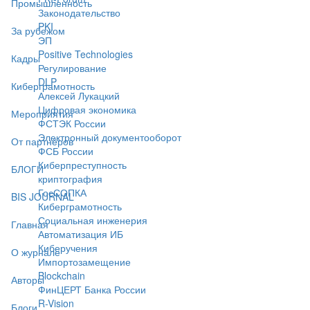
Промышленность
Законодательство
PKI
За рубежом
ЭП
Positive Technologies
Кадры
Регулирование
DLP
Киберграмотность
Алексей Лукацкий
Цифровая экономика
Мероприятия
ФСТЭК России
Электронный документооборот
От партнёров
ФСБ России
Киберпреступность
БЛОГИ
криптография
ГосСОПКА
BIS JOURNAL
Киберграмотность
Социальная инженерия
Главная
Автоматизация ИБ
Киберучения
О журнале
Импортозамещение
Blockchain
Авторы
ФинЦЕРТ Банка России
R-Vision
Блоги