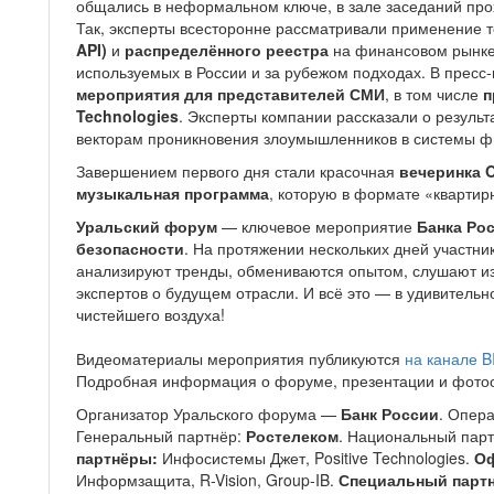
общались в неформальном ключе, в зале заседаний про
Так, эксперты всесторонне рассматривали применение 
API)
и
распределённого реестра
на финансовом рынке
используемых в России и за рубежом подходах. В пресс
мероприятия для представителей СМИ
, в том числе
п
Technologies
. Эксперты компании рассказали о результ
векторам проникновения злоумышленников в системы ф
Завершением первого дня стали красочная
вечеринка O
музыкальная программа
, которую в формате «кварти
Уральский форум
— ключевое мероприятие
Банка Ро
безопасности
. На протяжении нескольких дней участн
анализируют тренды, обмениваются опытом, слушают из
экспертов о будущем отрасли. И всё это — в удивительн
чистейшего воздуха!
Видеоматериалы мероприятия публикуются
на канале B
Подробная информация о форуме, презентации и фото
Организатор Уральского форума —
Банк России
. Опер
Генеральный партнёр:
Ростелеком
. Национальный пар
партнёры:
Инфосистемы Джет, Positive Technologies.
Оф
Информзащита, R-Vision, Group-IB.
Специальный партн