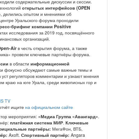
ходили содержательные дискуссии и сессии.
технологий
открытых интерфейсов (OPEN
, делились опытом и мнениями об
-центре Уральского форума проходили
ресс-брифинг компании Positive
атах исследования за 2019 год, посвящённого
инансовых организаций.
pen-Air
в честь открытия форума, а также
рника» провели ключевые партнёры форума.
ссии
в области
информационной
ики фокусно обсуждают самые важные темы и
 уст регуляторов комментарии и узнают мнения
ом краю на юге Урала, среди живописных гор и
IS TV
отчёт ищите
на официальном сайте
атор мероприятия:
«Медиа Группа «Авангард»
.
тнёр:
платёжная система МИР
.
Ключевые
ициальные партнёры:
МегаФон, ВТБ,
ёр:
Axoft.
Спортивный партнёр:
Angara