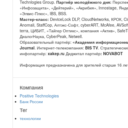
Technlogies Group.
Партнёр молодёжного дня:
Перспек
«Инфозащита», «Дейтерий», «Акрибия», Innostage, Яндекс
«Элвис-Плюс», IBS, BSS.
Мастер-класс:
DeviceLock DLP, CloudNetworks, КРОК, Ci
Anomali, StaffCop, Алтэкс-Софт, cyberART, McAfee, AVSof
terra, ЦИБИТ, «Тайгер Оптикс», компания «Актив», SafeTe
ДиалогНаука, CyberPeak, Netwell.
Образовательный партнёр:
«Академия информационн
Journal
. Интернет-телекомпания:
BIS TV
. Стратегическ
инфопартнёр:
xakep.ru
Диджитал
партнёр
: NOVABOT
Информация предназначена для зрителей старше 16 ле
Компания
Positive Technologies
Банк России
Тег
технологии