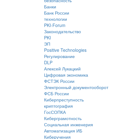
безопасность
Банки
Банк России
технологии
PKI-Forum
Законодательство
PKI
ЭП
Positive Technologies
Регулирование
DLP
Алексей Лукацкий
Цифровая экономика
ФСТЭК России
Электронный документооборот
ФСБ России
Киберпреступность
криптография
ГосСОПКА
Киберграмотность
Социальная инженерия
Автоматизация ИБ
Киберучения