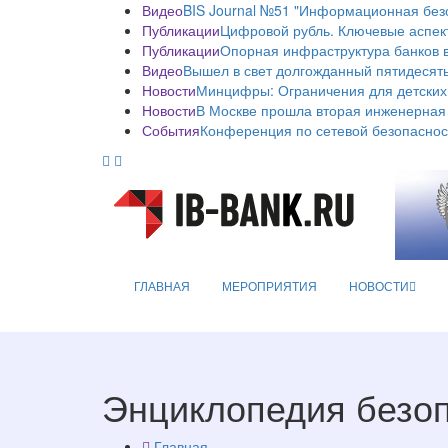
Видео
BIS Journal №51 "Информационная без
Публикации
Цифровой рубль. Ключевые аспек
Публикации
Опорная инфраструктура банков в
Видео
Вышел в свет долгожданный пятидесяты
Новости
Минцифры: Ограничения для детских
Новости
В Москве прошла вторая инженерная
События
Конференция по сетевой безопаснос
ГЛАВНАЯ
МЕРОПРИЯТИЯ
НОВОСТИ
Энциклопедия безо
Главная