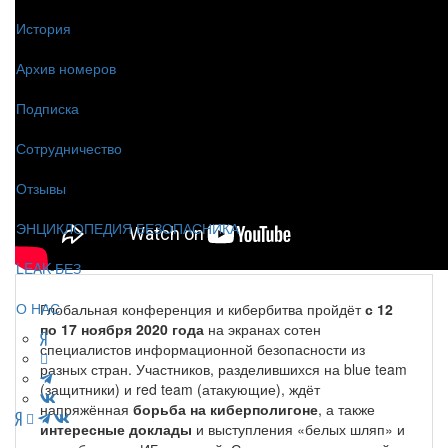
История
Архив номеров
Подписка
Сотрудничество
Отзывы
ЭНЦИКЛОПЕДИЯ БЕЗОПАСНИКА
LEAK-БЕЗ
О НАС
Глобальная конференция и кибербитва пройдёт
с 12
по 17 ноября 2020 года
на экранах сотен
специалистов информационной безопасности из
разных стран. Участников, разделившихся на blue team
(защитники) и red team (атакующие), ждёт
напряжённая
борьба на киберполигоне
, а также
интересные доклады
и выступления «белых шляп» и