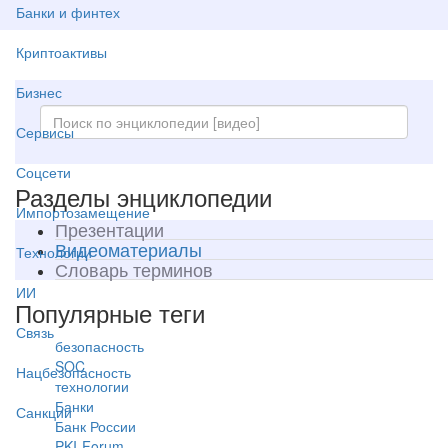
Банки и финтех
Криптоактивы
Бизнес
Сервисы
Соцсети
Разделы энциклопедии
Импортозамещение
Презентации
Видеоматериалы
Технологии
Словарь терминов
ИИ
Популярные теги
Связь
безопасность
SOC
Нацбезопасность
технологии
Банки
Санкции
Банк России
PKI-Forum