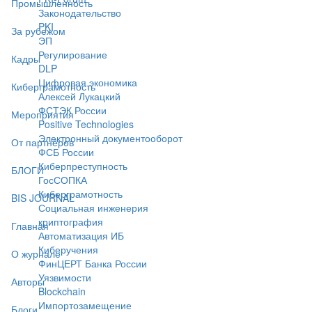
Промышленность
Законодательство
PKI
За рубежом
ЭП
Регулирование
Кадры
DLP
Цифровая экономика
Киберграмотность
Алексей Лукацкий
ФСТЭК России
Мероприятия
Positive Technologies
Электронный документооборот
От партнёров
ФСБ России
Киберпреступность
БЛОГИ
ГосСОПКА
Киберграмотность
BIS JOURNAL
Социальная инженерия
криптография
Главная
Автоматизация ИБ
Киберучения
О журнале
ФинЦЕРТ Банка России
Уязвимости
Авторы
Blockchain
Импортозамещение
Блоги