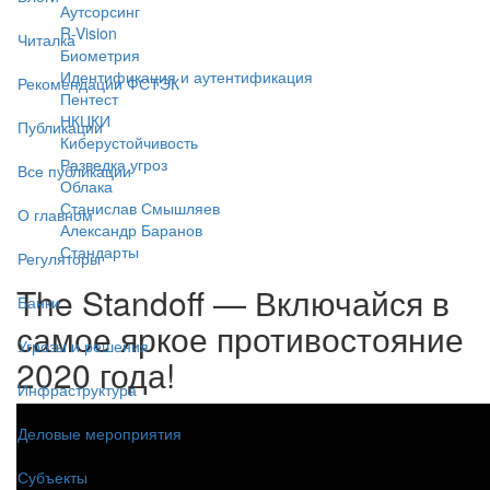
Аутсорсинг
R-Vision
Читалка
Биометрия
Идентификация и аутентификация
Рекомендации ФСТЭК
Пентест
НКЦКИ
Публикации
Киберустойчивость
Разведка угроз
Все публикации
Облака
Станислав Смышляев
О главном
Александр Баранов
Стандарты
Регуляторы
The Standoff — Включайся в
Банки
самое яркое противостояние
Угрозы и решения
2020 года!
Инфраструктура
Деловые мероприятия
Субъекты