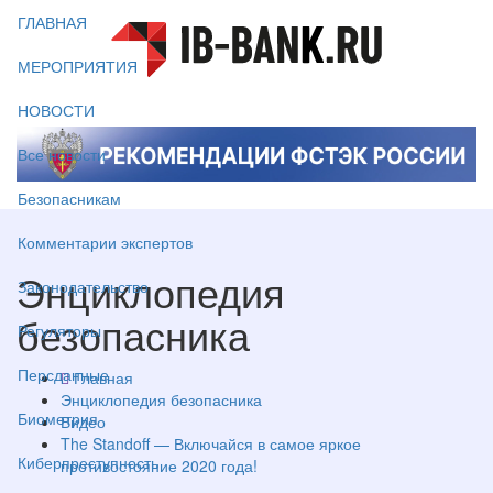
ГЛАВНАЯ
МЕРОПРИЯТИЯ
НОВОСТИ
Все новости
Безопасникам
Комментарии экспертов
Энциклопедия
Законодательство
безопасника
Регуляторы
Персданные
Главная
Энциклопедия безопасника
Биометрия
Видео
The Standoff — Включайся в самое яркое
Киберпреступность
противостояние 2020 года!