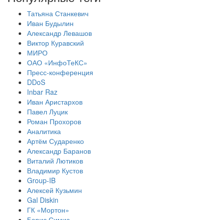
Татьяна Станкевич
Иван Будылин
Александр Левашов
Виктор Куравский
МИРО
ОАО «ИнфоТеКС»
Пресс-конференция
DDoS
Inbar Raz
Иван Аристархов
Павел Луцик
Роман Прохоров
Аналитика
Артём Сударенко
Александр Баранов
Виталий Лютиков
Владимир Кустов
Group-IB
Алексей Кузьмин
Gal Diskin
ГК «Мортон»
Борис Симис