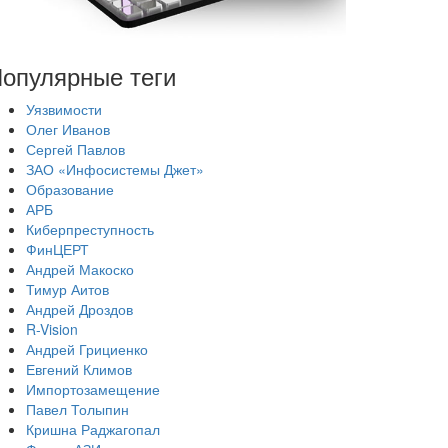
опулярные теги
Уязвимости
Олег Иванов
Сергей Павлов
ЗАО «Инфосистемы Джет»
Образование
АРБ
Киберпреступность
ФинЦЕРТ
Андрей Макоско
Тимур Аитов
Андрей Дроздов
R-Vision
Андрей Грициенко
Евгений Климов
Импортозамещение
Павел Толыпин
Кришна Раджагопал