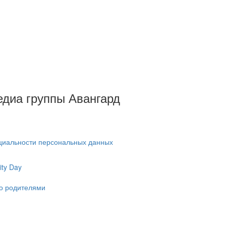
Медиа группы Авангард
циальности персональных данных
ty Day
ко родителями