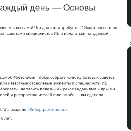
 каждый день — Основы
но же, вы сами! Что для этого требуется? Всего-навсего не
ься советами специалистов ИБ и полагаться на здравый
- 
ешмоб #безопаски, чтобы собрать копилку базовых советов
пили известные отраслевые эксперты и специалисты ИБ,
идеосоветы, делились полезными рекомендациями и яркими
рителей и распространителей флешмоба — вы сделали
k.ru в разделе
«Киберграмотность»
.
6 лет.