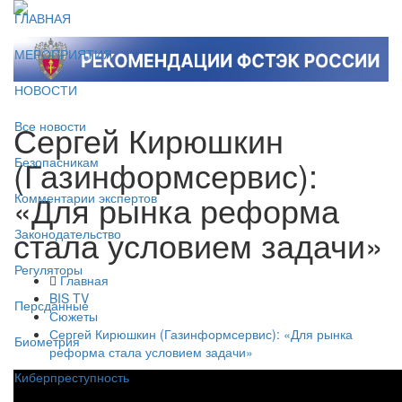
ГЛАВНАЯ
МЕРОПРИЯТИЯ
НОВОСТИ
Сергей Кирюшкин
Все новости
(Газинформсервис):
Безопасникам
«Для рынка реформа
Комментарии экспертов
стала условием задачи»
Законодательство
Регуляторы
Главная
BIS TV
Персданные
Сюжеты
Сергей Кирюшкин (Газинформсервис): «Для рынка
Биометрия
реформа стала условием задачи»
Киберпреступность