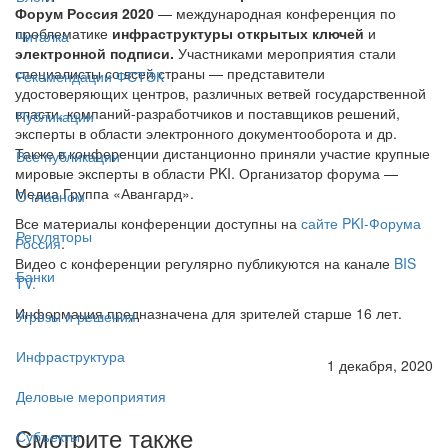
Форум Россия 2020
— международная конференция по
проблематике
инфраструктуры открытых ключей
и
Читалка
электронной подписи.
Участниками мероприятия стали
специалисты со всей страны — представители
Рекомендации ФСТЭК
удостоверяющих центров, различных ветвей государственной
власти, компаний-разработчиков и поставщиков решений,
Публикации
эксперты в области электронного документооборота и др.
Также в конференции дистанционно приняли участие крупные
Все публикации
мировые эксперты в области PKI. Организатор форума —
Медиа Группа «Авангард».
О главном
Все материалы конференции доступны на
сайте PKI-Форума
Регуляторы
Россия
.
Видео с конференции регулярно публикуются на канале
BIS
Банки
TV.
Информация предназначена для зрителей старше 16 лет.
Угрозы и решения
Инфраструктура
1 декабря, 2020
Деловые мероприятия
Смотрите также
Субъекты