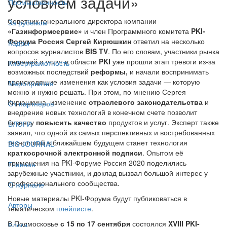
условием задачи»
Промышленность
Советник генерального директора компании
За рубежом
«Газинформсервис»
и член Программного комитета
PKI-
Форума Россия Сергей Кирюшкин
ответил на несколько
Кадры
вопросов журналистов
BIS TV
. По его словам, участники рынка
решений и услуг в области
PKI
уже прошли этап тревоги из-за
Киберграмотность
возможных последствий
реформы,
и начали воспринимать
происходящие изменения как условия задачи — которую
Мероприятия
можно и нужно решать. При этом, по мнению Сергея
Кирюшкина, изменение
отраслевого законодательства
и
От партнёров
внедрение новых технологий в конечном счете позволит
бизнесу
повысить качество
продуктов и услуг. Эксперт также
БЛОГИ
заявил, что одной из самых перспективных и востребованных
технологий в ближайшем будущем станет технология
BIS JOURNAL
краткосрочной электронной подписи
. Опытом её
применения на PKI-Форуме Россия 2020 поделились
Главная
зарубежные участники, и доклад вызвал большой интерес у
профессионального сообщества.
О журнале
Новые материалы PKI-Форума будут публиковаться в
Авторы
тематическом
плейлисте
.
В Подмосковье
с 15 по 17 сентября
состоялся
XVIII PKI-
Блоги