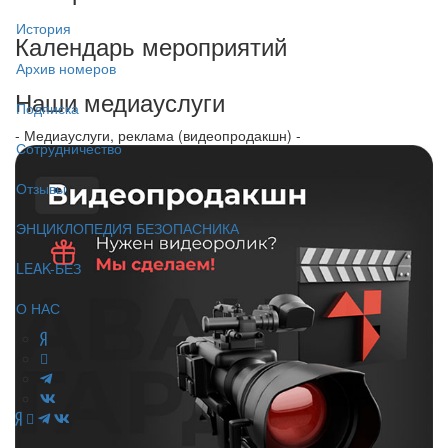
История
Календарь мероприятий
Архив номеров
Наши медиауслуги
Подписка
- Медиауслуги, реклама (видеопродакшн) -
Сотрудничество
Отзывы
ЭНЦИКЛОПЕДИЯ БЕЗОПАСНИКА
LEAK-БЕЗ
О НАС