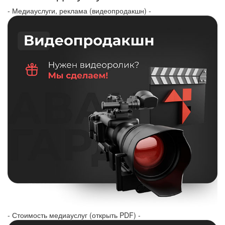
- Медиауслуги, реклама (видеопродакшн) -
- Стоимость медиауслуг (открыть PDF) -