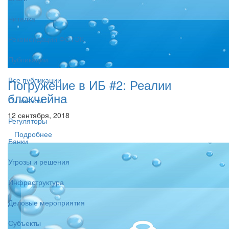
Читалка
Рекомендации ФСТЭК
Публикации
Все публикации
Погружение в ИБ #2: Реалии
блокчейна
О главном
12 сентября, 2018
Регуляторы
Подробнее
Банки
Угрозы и решения
Инфраструктура
Деловые мероприятия
Субъекты