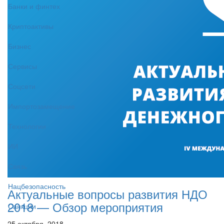
Банки и финтех
Криптоактивы
Бизнес
Сервисы
Соцсети
Импортозамещение
Технологии
ИИ
Связь
Нацбезопасность
Актуальные вопросы развития НДО
2018 — Обзор мероприятия
Санкции
25 октября, 2018