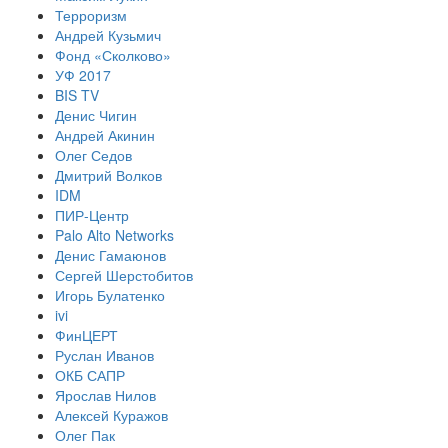
Терроризм
Андрей Кузьмич
Фонд «Сколково»
УФ 2017
BIS TV
Денис Чигин
Андрей Акинин
Олег Седов
Дмитрий Волков
IDM
ПИР-Центр
Palo Alto Networks
Денис Гамаюнов
Сергей Шерстобитов
Игорь Булатенко
ivi
ФинЦЕРТ
Руслан Иванов
ОКБ САПР
Ярослав Нилов
Алексей Куражов
Олег Пак