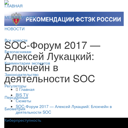
ГЛАВНАЯ
МЕРОПРИЯТИЯ
НОВОСТИ
SOC-Форум 2017 —
Все новости
Алексей Лукацкий:
Безопасникам
Блокчейн в
Комментарии экспертов
деятельности SOC
Законодательство
Регуляторы
Главная
BIS TV
Персданные
Сюжеты
SOC-Форум 2017 — Алексей Лукацкий: Блокчейн в
Биометрия
деятельности SOC
Киберпреступность