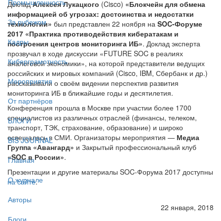
Промышленность
Доклад
Алексея Лукацкого
(Cisco)
«Блокчейн для обмена
информацией об угрозах: достоинства и недостатки
За рубежом
технологии»
был представлен 22 ноября на
SOC-Форуме
2017 «Практика противодействия кибератакам и
Кадры
построения центров мониторинга ИБ»
. Доклад эксперта
прозвучал в ходе дискуссии «FUTURE SOC в реалиях
Киберграмотность
аналоговой экономики», на которой представители ведущих
российских и мировых компаний (Cisco, IBM, Сбербанк и др.)
Мероприятия
рассказывали о своём видении перспектив развития
мониторинга ИБ в ближайшие годы и десятилетия.
От партнёров
Конференция прошла в Москве при участии более 1700
специалистов из различных отраслей (финансы, телеком,
БЛОГИ
транспорт, ТЭК, страхование, образование) и широко
освещалась в СМИ. Организаторы мероприятия —
Медиа
BIS JOURNAL
Группа «Авангард»
и Закрытый профессиональный клуб
«SOC в России»
.
Главная
Презентации и другие материалы SOC-Форума 2017 доступны
О журнале
на сайте
.
Авторы
22 января, 2018
Блоги