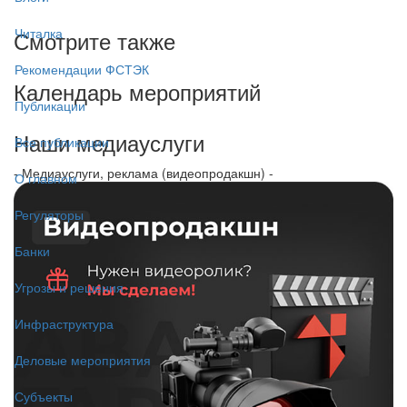
Читалка
Смотрите также
Рекомендации ФСТЭК
Календарь мероприятий
Публикации
Наши медиауслуги
Все публикации
- Медиауслуги, реклама (видеопродакшн) -
О главном
Регуляторы
Банки
Угрозы и решения
Инфраструктура
Деловые мероприятия
Субъекты