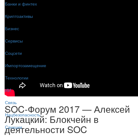
Банки и финтех
Криптоактивы
Бизнес
Сервисы
Соцсети
Импортозамещение
Технологии
ИИ
Связь
SOC-Форум 2017 — Алексей
Нацбезопасность
Лукацкий: Блокчейн в
деятельности SOC
Санкции