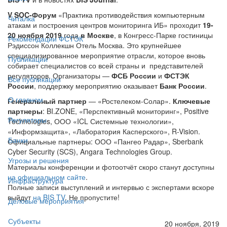
V SOC-Форум
«Практика противодействия компьютерным
Читалка
атакам и построения центров мониторинга ИБ» проходит
19-
20 ноября 2019
года
в Москве
, в Конгресс-Парке гостиницы
Рекомендации ФСТЭК
Рэдиссон Коллекшн Отель Москва. Это крупнейшее
специализированное мероприятие отрасли, которое вновь
Публикации
собирает специалистов со всей страны и представителей
регуляторов. Организаторы —
ФСБ России
и
ФСТЭК
Все публикации
России
, поддержку мероприятию оказывает
Банк России
.
О главном
Генеральный партнер
— «Ростелеком-Солар».
Ключевые
партнеры
: BI.ZONE, «Перспективный мониторинг», Positive
Регуляторы
Technologies, ООО «ICL Системные технологии»,
«Информзащита», «Лаборатория Касперского», R-Vision.
Банки
Официальные партнеры: ООО «Пангео Радар», Sberbank
Cyber Security (SCS), Angara Technologies Group.
Угрозы и решения
Материалы конференции и фотоотчёт скоро станут доступны
на официальном сайте
.
Инфраструктура
Полные записи выступлений и интервью с экспертами вскоре
выйдут
на BIS TV
. Не пропустите!
Деловые мероприятия
Субъекты
20 ноября, 2019