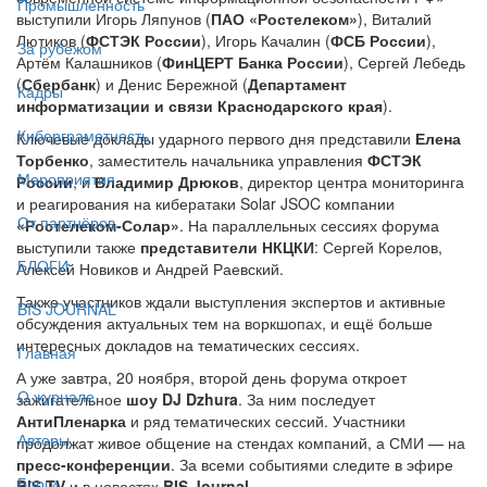
Промышленность
выступили Игорь Ляпунов (
ПАО «Ростелеком»
), Виталий
Лютиков (
ФСТЭК России
), Игорь Качалин (
ФСБ России
),
За рубежом
Артём Калашников (
ФинЦЕРТ Банка России
), Сергей Лебедь
(
Сбербанк
) и Денис Бережной (
Департамент
Кадры
информатизации и связи Краснодарского края
).
Киберграмотность
Ключевые доклады ударного первого дня представили
Елена
Торбенко
, заместитель начальника управления
ФСТЭК
Мероприятия
России
, и
Владимир Дрюков
, директор центра мониторинга
и реагирования на кибератаки Solar JSOC компании
От партнёров
«Ростелеком-Солар»
. На параллельных сессиях форума
выступили также
представители НКЦКИ
: Сергей Корелов,
БЛОГИ
Алексей Новиков и Андрей Раевский.
Также участников ждали выступления экспертов и активные
BIS JOURNAL
обсуждения актуальных тем на воркшопах, и ещё больше
интересных докладов на тематических сессиях.
Главная
А уже завтра, 20 ноября, второй день форума откроет
О журнале
зажигательное
шоу DJ Dzhura
. За ним последует
АнтиПленарка
и ряд тематических сессий. Участники
Авторы
продолжат живое общение на стендах компаний, а СМИ — на
пресс-конференции
. За всеми событиями следите в эфире
Блоги
BIS TV
и в новостях
BIS Journal
.