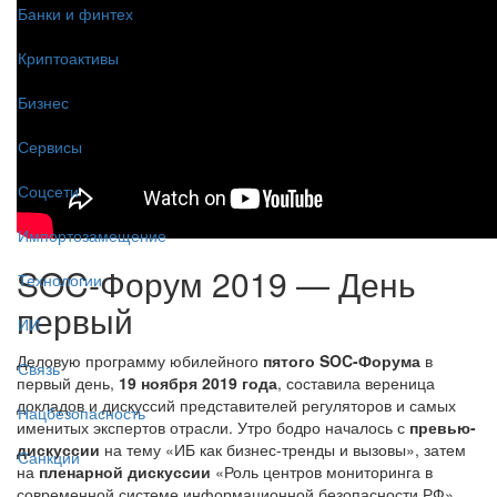
Банки и финтех
Криптоактивы
Бизнес
Сервисы
Соцсети
Импортозамещение
SOC-Форум 2019 — День
Технологии
первый
ИИ
Деловую программу юбилейного
пятого SOC-Форума
в
Связь
первый день,
19 ноября 2019 года
, составила вереница
докладов и дискуссий представителей регуляторов и самых
Нацбезопасность
именитых экспертов отрасли. Утро бодро началось с
превью-
дискуссии
на тему «ИБ как бизнес-тренды и вызовы», затем
Санкции
на
пленарной дискуссии
«Роль центров мониторинга в
современной системе информационной безопасности РФ»