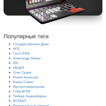
Популярные теги
Государственная Дума
НПС
ГосСОПКА
Александр Лямин
IDC
НКЦКИ
Олег Седов
Роман Кузнецов
Борис Симис
Импортозамещение
ГУБиЗИ БР
Теймур Хеирхабаров
ФСРБИТ
Персональные данные