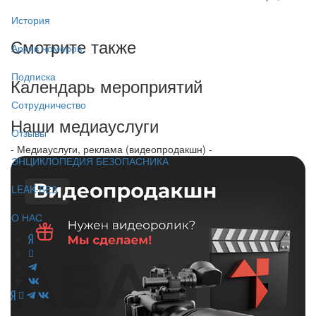
История
Смотрите также
Архив номеров
Подписка
Календарь мероприятий
Сотрудничество
Наши медиауслуги
Отзывы
- Медиауслуги, реклама (видеопродакшн) -
ЭНЦИКЛОПЕДИЯ БЕЗОПАСНИКА
LEAK-БЕЗ
О НАС