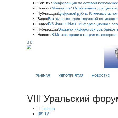
События
Конференция по сетевой безопаснос
Новости
Минцифры: Ограничения для детских
Публикации
Цифровой рубль. Ключевые аспек
Видео
Вышел в свет долгожданный пятидесяты
Видео
BIS Journal №51 "Информационная без
Публикации
Опорная инфраструктура банков в
Новости
В Москве прошла вторая инженерная
ГЛАВНАЯ
МЕРОПРИЯТИЯ
НОВОСТИ
VIII Уральский фору
Главная
BIS TV