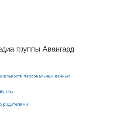
Медиа группы Авангард
циальности персональных данных
ty Day
ко родителями