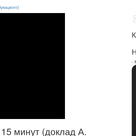
Лукацкого)
К
Н
-
 15 минут (доклад А.