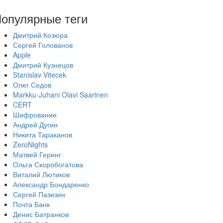
опулярные теги
Дмитрий Козюра
Сергей Голованов
Apple
Дмитрий Кузнецов
Stanislav Vitecek
Олег Седов
Markku-Juhani Olavi Saarinen
CERT
Шифрование
Андрей Дугин
Никита Тараканов
ZeroNights
Матвей Геринг
Ольга Скоробогатова
Виталий Лютиков
Александр Бондаренко
Сергей Пазизин
Почта Банк
Денис Батранков