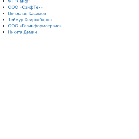
ФГ "Лайф"
ООО «СэйфТек»
Вячеслав Касимов
Теймур Хеирхабаров
ООО «Газинформсервис»
Никита Демин