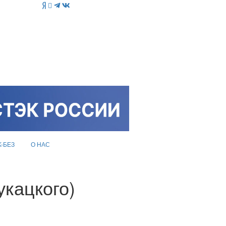
K-БЕЗ
О НАС
укацкого)