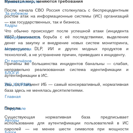
Меняется мир, меняются требования
Промышленность
После начала СВО Россия столкнулась с беспрецедентным
За рубежом
ростом атак на информационные системы (ИС) организаций
— как государственных, так и бизнеса.
Кадры
Что обычно происходит после успешной атаки (инцидента
ИБ)? Начинается борьба с её последствиями, выделение
Киберграмотность
денег на закупку и внедрение новых систем мониторинга,
антивирусов, DLP, ИИ и других модных продуктов и
Мероприятия
технологий, а не устранение причин, приведших к инциденту.
От партнёров
Причины же большинства инцидентов банальны — слабая,
неправильно реализованная система идентификации и
БЛОГИ
аутентификации в ИС.
Увы, этот сегмент ИБ — самый консервативный, нормативная
BIS JOURNAL
база здесь не менялась десятилетиями.
Главная
Пароли
О журнале
Существующая нормативная база предписывает
Авторы
использование для аутентификации пользователей в ИС
паролей — не менее шести символов при мощности
Блоги