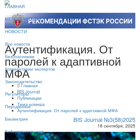
ГЛАВНАЯ
МЕРОПРИЯТИЯ
НОВОСТИ
Аутентификация. От
Все новости
паролей к адаптивной
Безопасникам
МФА
Комментарии экспертов
Законодательство
Главная
BIS Journal
Регуляторы
Публикации
Тема номера
Персданные
Аутентификация. От паролей к адаптивной МФА
BIS Journal №3(58)2025
Биометрия
18 сентября, 2025
Киберпреступность