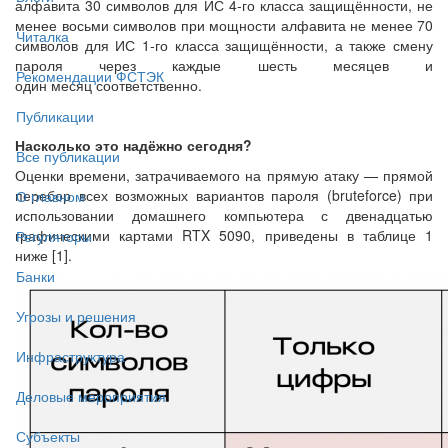
алфавита 30 символов для ИС 4-го класса защищённости, не
менее восьми символов при мощности алфавита не менее 70
Читалка
символов для ИС 1-го класса защищённости, а также смену
пароля через каждые шесть месяцев и
Рекомендации ФСТЭК
один месяц соответственно.
Публикации
Насколько это надёжно сегодня?
Все публикации
Оценки времени, затрачиваемого на прямую атаку — прямой
перебор всех возможных вариантов пароля (bruteforce) при
О главном
использовании домашнего компьютера с двенадцатью
графическими картами RTX 5090, приведены в таблице 1
Регуляторы
ниже [1].
Банки
Угрозы и решения
Инфраструктура
Деловые мероприятия
Субъекты