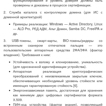
функционирования и уровень доверия должны быть
проверены и доказаны в процессе сертификации.
2. Служба каталога с контроллером домена (для ИС с
доменной архитектурой)
Примеры реализации: Windows — Active Directory, Linux
— ALD Pro, РЕД АДМ, Альт Домен, Samba DC, FreeIPA и
др.
3. USB-токены, смарт-карты, BIO-токены/ридеры со
встроенным сканером отпечатков пальцев — это
пользовательские аппаратные средства 2ФА/3ФА (фактор
владения). Требования к ним:
Устойчивость к взлому и клонированию, уникальность
(для однозначной идентификации устройства).
Аппаратная реализация криптографических
преобразований с неизвлекаемым закрытым ключом,
обеспечивающих необходимый уровень стойкости или
имеющих гарантированную стойкость [6].
Энергонезависимая память, достаточная для хранения
как минимум двух цифровых сертификатов формата
Х.509.
ПИН-код устройства (фактор знания), позволяющий