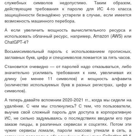
служебных символов недопустимо. Таким образом,
действующие требования к паролю для ИС 4-го класса
защищённости безнадёжно устарели в случае, если имеется
возможность машинного перебора.
А если увеличить мощность вычислительного ресурса и
использовать облачный ресурс, например, Amazon (AWS) или
ChatGPT-4?
Восьмисимвольный пароль с использованием прописных,
заглавных букв, цифр и спецсимволов ломается за пять часов.
Становится очевидно — от паролей надо отказываться, либо
значительно усиливать требования к ним, увеличивая их
длину (не менее 11 символов) и мощность алфавита
(количество используемых букв в разных регистрах, цифр и
символов).
А теперь давайте вспомним 2020-2021 гг., когда мы сидели на
удалёнке. С чем мы столкнулись? С тем, что пользователи,
выучив свой сложный пароль для доступа в корпоративную
ИС, не сильно задумываясь о последствиях вводили его при
заказе пиццы, в различных сервисах и соцсетях. Потом эти
чужие сервисы ломали, пароли массово утекали в сеть, а
затем уже попадали в объединённые базы типа Collection #2-5