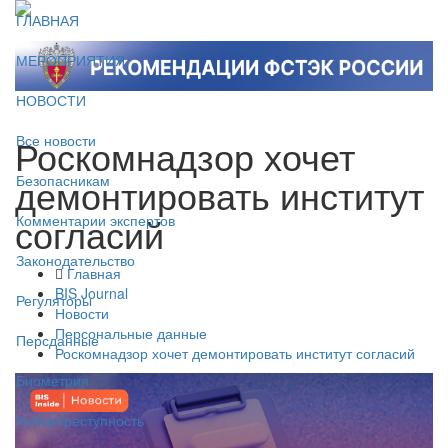
ГЛАВНАЯ
МЕРОПРИЯТИЯ
НОВОСТИ
Роскомнадзор хочет
Все новости
демонтировать институт
Безопасникам
согласий
Комментарии экспертов
Законодательство
Главная
BIS Journal
Регуляторы
Новости
Персональные данные
Персданные
Роскомнадзор хочет демонтировать институт согласий
Биометрия
Киберпреступность