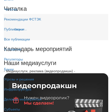
Читалка
Читалка
Рекомендации ФСТЭК
Публикации
Больше...
Все публикации
Календарь мероприятий
О главном
Регуляторы
Наши медиауслуги
Банки
- Медиауслуги, реклама (видеопродакшн) -
Угрозы и решения
Инфраструктура
Деловые мероприятия
Субъекты