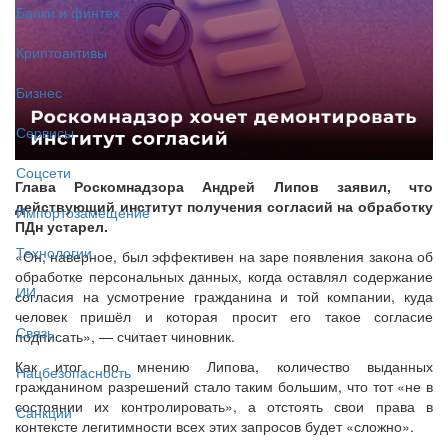
Банки и финтех
Криптоактивы
Бизнес
Сервисы
Соцсети
Глава Роскомнадзора Андрей Липов заявил, что
действующий институт получения согласий на обработку
Импортозамещение
ПДн устарел.
Технологии
«Он, наверное, был эффективен на заре появления закона об
обработке персональных данных, когда оставлял содержание
ИИ
согласия на усмотрение гражданина и той компании, куда
человек пришёл и которая просит его такое согласие
Связь
подписать», — считает чиновник.
Как итог, по мнению Липова, количество выданных
Нацбезопасность
гражданином разрешений стало таким большим, что тот «не в
состоянии их контролировать», а отстоять свои права в
Санкции
контексте легитимности всех этих запросов будет «сложно».