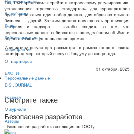
Промышленность
Так, РКН предложил перейти к «отраслевому регулированию,
установлению отраслевых стандартов»: для туроператоров
За рубежом
будет требоваться один набор данных, для образовательного
бизнеса — другой. За этим должна последовать организация
Кадры
контроля и надзора — «чтобы следить за тем, что
персональные данные собираются в определённом объёме и
Киберграмотность
обрабатываются установленное время».
Инициативу регулятора рассмотрят в рамках второго пакета
Мероприятия
антифрод-мер, который внесут в Госдуму до конца года.
От партнёров
31 октября, 2025
БЛОГИ
Персональные данные
BIS JOURNAL
Главная
Смотрите также
О журнале
Безопасная разработка
Авторы
- Безопасная разработка эволюция по ГОСТу -
Блоги