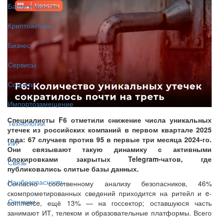
Банки и финтех
Криптоактивы
Бизнес
Сервисы
Соцсети
Импортозамещение
Специалисты F6 отметили снижение числа уникальных
Технологии
утечек из российских компаний в первом квартале 2025
года: 67 случаев против 95 в первые три месяца 2024-го.
ИИ
Они связывают такую динамику с активными
блокировками закрытых Telegram-чатов, где
Связь
публиковались слитые базы данных.
Нацбезопасность
Согласно собственному анализу безопасников, 46%
скомпрометированных сведений приходится на ритейл и e-
Санкции
commerce, ещё 13% — на госсектор; оставшуюся часть
занимают ИТ, телеком и образовательные платформы. Всего