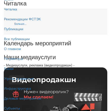
Читалка
Читалка
Рекомендации ФСТЭК
Больше...
Публикации
Все публикации
Календарь мероприятий
О главном
Наши медиауслуги
Регуляторы
- Медиауслуги, реклама (видеопродакшн) -
Банки
Угрозы и решения
Инфраструктура
Деловые мероприятия
Субъекты