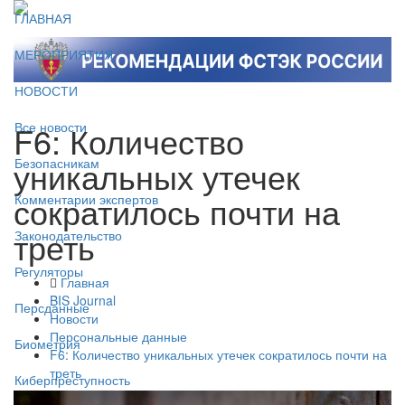
ГЛАВНАЯ
МЕРОПРИЯТИЯ
НОВОСТИ
F6: Количество
Все новости
уникальных утечек
Безопасникам
сократилось почти на
Комментарии экспертов
треть
Законодательство
Регуляторы
Главная
BIS Journal
Персданные
Новости
Персональные данные
Биометрия
F6: Количество уникальных утечек сократилось почти на
треть
Киберпреступность