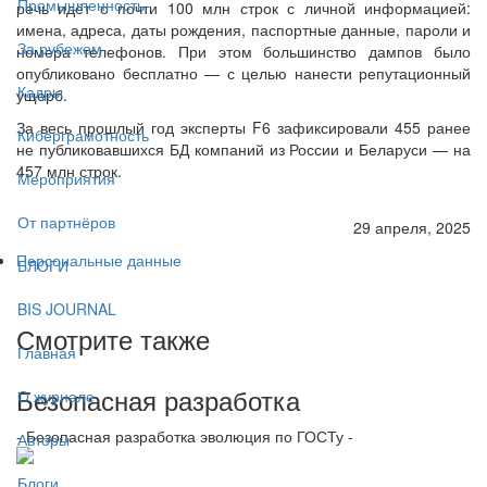
Промышленность
речь идёт о почти 100 млн строк с личной информацией:
имена, адреса, даты рождения, паспортные данные, пароли и
За рубежом
номера телефонов. При этом большинство дампов было
опубликовано бесплатно — с целью нанести репутационный
Кадры
ущерб.
За весь прошлый год эксперты F6 зафиксировали 455 ранее
Киберграмотность
не публиковавшихся БД компаний из России и Беларуси — на
457 млн строк.
Мероприятия
От партнёров
29 апреля, 2025
Персональные данные
БЛОГИ
BIS JOURNAL
Смотрите также
Главная
Безопасная разработка
О журнале
- Безопасная разработка эволюция по ГОСТу -
Авторы
Блоги