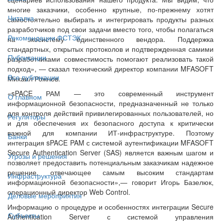
многие заказчики, особенно крупные, по-прежнему хотят
Читалка
самостоятельно выбирать и интегрировать продукты разных
разработчиков под свои задачи вместо того, чтобы полагаться
Рекомендации ФСТЭК
на экосистему единственного вендора. Поддержка
стандартных, открытых протоколов и подтвержденная самими
Публикации
разработчиками совместимость помогают реализовать такой
подход», — сказал технический директор компании MFASOFT
Все публикации
Михаил Рожнов.
«sPACE РАМ — это современный инструмент
О главном
информационной безопасности, предназначенный не только
для контроля действий привилегированных пользователей, но
Регуляторы
и для обеспечения их безопасного доступа к критически
важной для компании ИТ-инфраструктуре. Поэтому
Банки
интеграция sPACE PAM с системой аутентификации MFASOFT
Secure Authentication Server (SAS) является важным шагом и
Угрозы и решения
позволяет предоставить потенциальным заказчикам надежное
решение, отвечающее самым высоким стандартам
Инфраструктура
информационной безопасности»,— говорит Игорь Базелюк,
операционный директор Web Control.
Деловые мероприятия
Информацию о процедуре и особенностях интеграции Secure
Субъекты
Authentication Server с системой управления