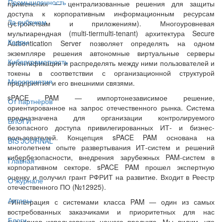
Промышленность
применения — централизованные решения для защиты
доступа к корпоративным информационным ресурсам
За рубежом
(устройствам и приложениям). Многоуровневая
мультиарендная (multi-tiermulti-tenant) архитектура Secure
Кадры
Authentication Server позволяет определять на одном
экземпляре решения автономные виртуальные серверы
Киберграмотность
аутентификации и распределять между ними пользователей и
токены в соответствии с организационной структурой
Мероприятия
предприятия и его внешними связями.
sPACE PAM — импортонезависимое решение,
От партнёров
ориентированное на запрос отечественного рынка. Система
предназначена для организации контролируемого
БЛОГИ
безопасного доступа привилегированных ИТ- и бизнес-
пользователей. Концепция sPACE PAM основана на
BIS JOURNAL
многолетнем опыте развертывания ИТ-систем и решений
кибербезопасности, внедрения зарубежных PAM-систем в
Главная
корпоративном секторе. sPACE PAM прошел экспертную
оценку и получил грант РФРИТ на развитие. Входит в Реестр
О журнале
отечественного ПО (№12925).
Авторы
«Интеграция с системами класса PAM — один из самых
востребованных заказчиками и приоритетных для нас
Блоги
сценариев использования нашего продукта. Мы видим, что