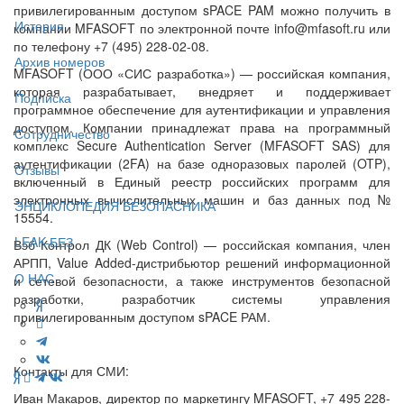
привилегированным доступом sPACE PAM можно получить в
История
компании MFASOFT по электронной почте info@mfasoft.ru или
по телефону +7 (495) 228-02-08.
Архив номеров
MFASOFT (ООО «СИС разработка») — российская компания,
которая разрабатывает, внедряет и поддерживает
Подписка
программное обеспечение для аутентификации и управления
доступом. Компании принадлежат права на программный
Сотрудничество
комплекс Secure Authentication Server (MFASOFT SAS) для
аутентификации (2FA) на базе одноразовых паролей (OTP),
Отзывы
включенный в Единый реестр российских программ для
электронных вычислительных машин и баз данных под №
ЭНЦИКЛОПЕДИЯ БЕЗОПАСНИКА
15554.
LEAK-БЕЗ
Вэб Контрол ДК (Web Control) — российская компания, член
АРПП, Value Added-дистрибьютор решений информационной
О НАС
и сетевой безопасности, а также инструментов безопасной
разработки, разработчик системы управления
привилегированным доступом sPACE РАМ.
Контакты для СМИ:
Иван Макаров, директор по маркетингу MFASOFT, +7 495 228-