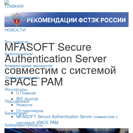
ГЛАВНАЯ
МЕРОПРИЯТИЯ
НОВОСТИ
MFASOFT Secure
Все новости
Authentication Server
Безопасникам
совместим с системой
Комментарии экспертов
sPACE PAM
Законодательство
Регуляторы
Главная
BIS Journal
Персданные
Новости
От партнёров
Биометрия
MFASOFT Secure Authentication Server совместим с
системой sPACE PAM
Киберпреступность