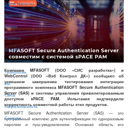
Банки и финтех
Криптоактивы
Бизнес
Сервисы
Соцсети
Импортозамещение
Компании MFASOFT (ООО «СИС разработка») и
Технологии
WebControl (ООО «Вэб Контрол ДК») сообщают об
успешном завершении тестирования интеграции
ИИ
программного комплекса MFASOFT Secure Authentication
Server (SAS) и системы управления привилегированным
Связь
доступом sPACE PAM. Испытания подтвердили
корректность совместной работы этих продуктов.
Нацбезопасность
MFASOFT Secure Authentication Server (SAS) — это
Санкции
программный комплекс для аутентификации по одноразовым
паролям и пуш-уведомлениям. Основная область его