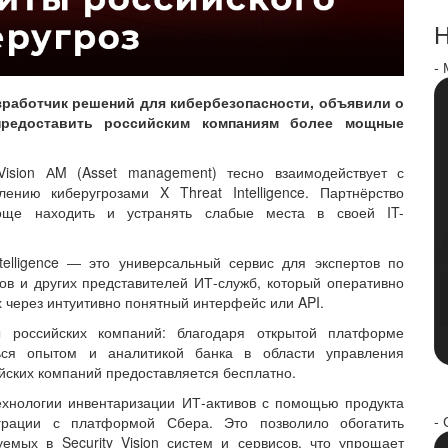
Н
-
азработчик решений для кибербезопасности, объявили о
предоставить российским компаниям более мощные
Vision АM (Asset management) тесно взаимодействует с
нию киберугрозами X Threat Intelligence. Партнёрство
роще находить и устранять слабые места в своей IT-
elligence ― это универсальный сервис для экспертов по
ов и других представителей ИТ-служб, который оперативно
 через интуитивно понятный интерфейс или API.
 российских компаний: благодаря открытой платформе
ться опытом и аналитикой банка в области управления
ийских компаний предоставляется бесплатно.
технологии инвентаризации ИТ-активов с помощью продукта
- 
еграции с платформой Сбера. Это позволило обогатить
емых в Security Vision систем и сервисов, что упрощает