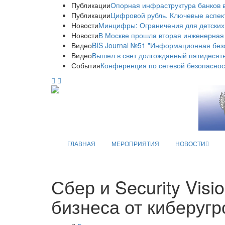
Публикации
Опорная инфраструктура банков в
Публикации
Цифровой рубль. Ключевые аспек
Новости
Минцифры: Ограничения для детских
Новости
В Москве прошла вторая инженерная
Видео
BIS Journal №51 "Информационная без
Видео
Вышел в свет долгожданный пятидесяты
События
Конференция по сетевой безопаснос
ГЛАВНАЯ
МЕРОПРИЯТИЯ
НОВОСТИ
Сбер и Security Vis
бизнеса от киберугр