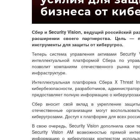
Сбер и Security Vision, ведущий российский р
расширении своего партнерства. Цель — 
инструменты для защиты от киберугроз.
Теперь система управления активами Security 
интеллектуальной платформой Сбера по управле
позволит компаниям отечественного рынка п
инфраструктуре.
Интеллектуальная платформа Сбера X Threat Int
кибербезопасности, разработчиков, администратор
предоставляет полную информацию о киберугрозах
Сбер вносит свой вклад в укрепление защиты
отечественные организации могут воспользова
киберугрозами. Доступ к платформе для всех росс
В свою очередь, Security Vision дополнила свои 
Security Vision АM возможностью прямой инт
информацию о киберугрозах контекстом использу