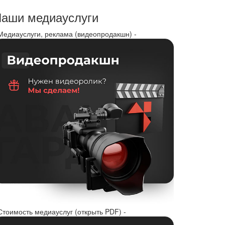
аши медиауслуги
 Медиауслуги, реклама (видеопродакшн) -
Стоимость медиауслуг (открыть PDF) -