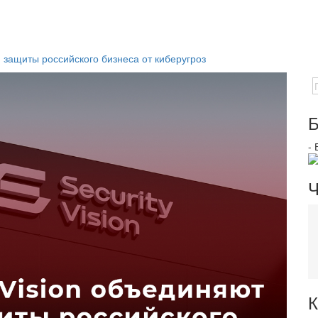
я защиты российского бизнеса от киберугроз
Б
-
Ч
К