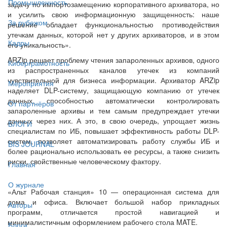
Промышленность
задачу по импортозамещению корпоративного архиватора, но
и усилить свою информационную защищенность: наше
За рубежом
решение обладает функциональностью противодействия
утечкам данных, которой нет у других архиваторов, и в этом
Кадры
его уникальность».
ARZip решает проблему чтения запароленных архивов, одного
Киберграмотность
из распространенных каналов утечек из компаний
чувствительной для бизнеса информации. Архиватор ARZip
Мероприятия
наделяет DLP-систему, защищающую компанию от утечек
данных, способностью автоматически контролировать
От партнёров
запароленные архивы и тем самым предупреждает утечки
данных через них. А это, в свою очередь, упрощает жизнь
БЛОГИ
специалистам по ИБ, повышает эффективность работы DLP-
систем, позволяет автоматизировать работу службы ИБ и
BIS JOURNAL
более рационально использовать ее ресурсы, а также снизить
риски, свойственные человеческому фактору.
Главная
О журнале
«Альт Рабочая станция» 10 — операционная система для
дома и офиса. Включает большой набор прикладных
Авторы
программ, отличается простой навигацией и
минималистичным оформлением рабочего стола MATE.
Блоги