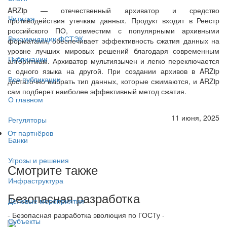
ARZip — отечественный архиватор и средство
Читалка
противодействия утечкам данных. Продукт входит в Реестр
российского ПО, совместим с популярными архивными
Рекомендации ФСТЭК
форматами, обеспечивает эффективность сжатия данных на
уровне лучших мировых решений благодаря современным
Публикации
алгоритмам. Архиватор мультиязычен и легко переключается
с одного языка на другой. При создании архивов в ARZip
Все публикации
достаточно выбрать тип данных, которые сжимаются, и ARZip
сам подберет наиболее эффективный метод сжатия.
О главном
11 июня, 2025
Регуляторы
От партнёров
Банки
Угрозы и решения
Смотрите также
Инфраструктура
Безопасная разработка
Деловые мероприятия
- Безопасная разработка эволюция по ГОСТу -
Субъекты