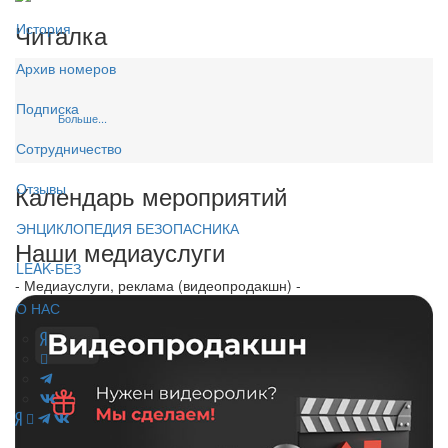
Читалка
История
Архив номеров
Подписка
Больше...
Сотрудничество
Календарь мероприятий
Отзывы
ЭНЦИКЛОПЕДИЯ БЕЗОПАСНИКА
Наши медиауслуги
LEAK-БЕЗ
- Медиауслуги, реклама (видеопродакшн) -
О НАС