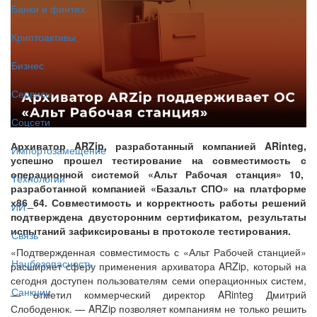
Банки и финтех
Криптоактивы
Бизнес
Сервисы
Соцсети
Архиватор ARZip, разработанный компанией ARinteg,
Импортозамещение
успешно прошел тестирование на совместимость с
операционной системой «Альт Рабочая станция» 10,
Технологии
разработанной компанией «Базальт СПО» на платформе
х86_64. Совместимость и корректность работы решений
ИИ
подтверждена двусторонним сертификатом, результаты
испытаний зафиксированы в протоколе тестирования.
Связь
«Подтвержденная совместимость с «Альт Рабочей станцией»
Нацбезопасность
расширяет сферу применения архиватора ARZip, который на
сегодня доступен пользователям семи операционных систем,
Санкции
— отметил коммерческий директор ARinteg Дмитрий
Слободенюк. — ARZip позволяет компаниям не только решить