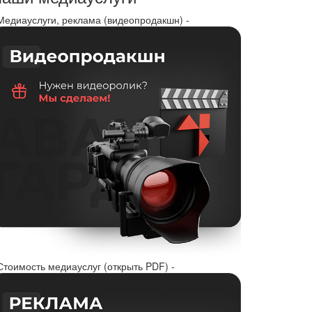
 Медиауслуги, реклама (видеопродакшн) -
Стоимость медиауслуг (открыть PDF) -