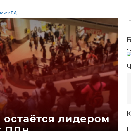
течек ПДн
Б
-
Ч
К
Н