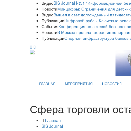
Видео
BIS Journal №51 "Информационная без
Новости
Минцифры: Ограничения для детских
Видео
Вышел в свет долгожданный пятидесяты
Публикации
Цифровой рубль. Ключевые аспек
События
Конференция по сетевой безопаснос
Новости
В Москве прошла вторая инженерная
Публикации
Опорная инфраструктура банков в
ГЛАВНАЯ
МЕРОПРИЯТИЯ
НОВОСТИ
Сфера торговли ост
Главная
BIS Journal