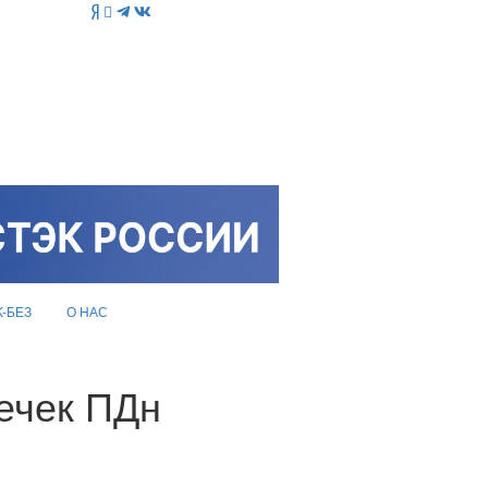
K-БЕЗ
О НАС
течек ПДн