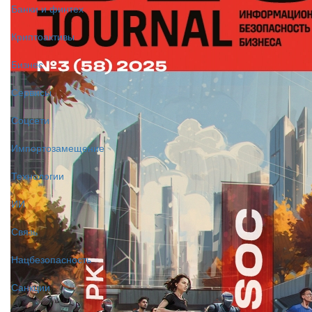
Банки и финтех
Криптоактивы
Бизнес
Сервисы
Соцсети
Импортозамещение
Технологии
ИИ
Связь
Нацбезопасность
Санкции