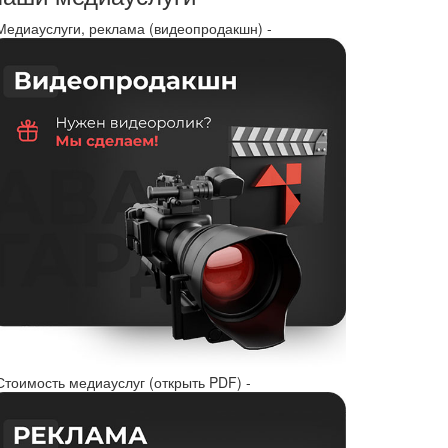
 Медиауслуги, реклама (видеопродакшн) -
Стоимость медиауслуг (открыть PDF) -