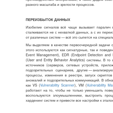
разного масштаба и зрелости процессов.
ПЕРЕИЗБЫТОК ДАННЫХ
Изобилие сигналов всё чаще вызывает паралич 
сталкиваются не с нехваткой данных, а с их пере
от различных сис­тем — ​всё это сыпется на специали
Мы выделяем в качестве первоочередной задачи о
этого используются как сигнатурные, так и поведе
Event Management), EDR (Endpoint Detection and 
(User and Entity Beha­vior Analytics) системы. В
источников (серверов, сетевых устройств, при
подозрительных сценариев, другие — ​анализиру
процессы, изменения в реестре, запуск скрипто
аномалий и подозрительных коммуникаций. В обнар
как VS (
Vulnerability Scanner
), VM (
Vulnerability M
работают на то, чтобы не только уменьшить повер
воспользуются злоумышленники, выстроить проц
харденинг систем и привести все настройки к эта