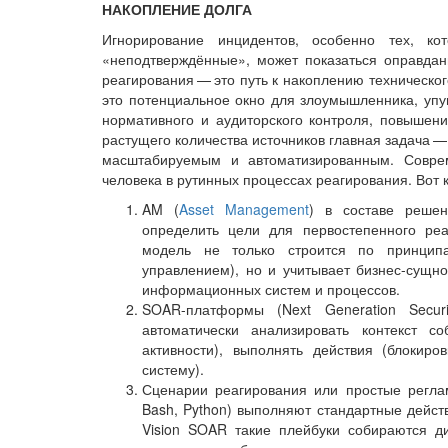
НАКОПЛЕНИЕ ДОЛГА
Игнорирование инцидентов, особенно тех, ко
«неподтверждённые», может показаться оправдан
реагирования — ​это путь к накоплению техническо
это потенциальное окно для злоумышленника, уп
нормативного и аудиторского контроля, повышен
растущего количества источников главная задача — 
масштабируемым и автоматизированным. Совре
человека в рутинных процессах реагирования. Вот к
AM (
Asset Management
) в составе решен
определить цели для первостепенного реа
модель не только строится по принцип
управлением), но и учитывает бизнес-сущн
информационных систем и процессов.
SOAR-платформы (Next Generation Securi
автоматически анализировать контекст со
активности), выполнять действия (блокиро
систему).
Сценарии реагирования или простые реглам
Bash, Python) выполняют стандартные дейст
Vision SOAR такие плейбуки собираются ди