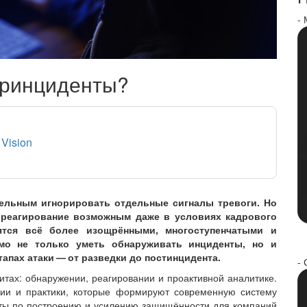
-
еринциденты?
 Vision
ительным игнорировать отдельные сигналы тревоги. Но
ть реагирование возможным даже в условиях кадрового
ятся всё более изощрёнными, многоступенчатыми и
мо не только уметь обнаруживать инциденты, но и
апах атаки — ​от разведки до постинцидента.
- 
итах: обнаружении, реагировании и проактивной аналитике.
гии и практики, которые формируют современную систему
еты по построению и усилению защищённости для компаний