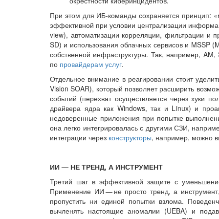
окрестности киберинцидентов.
При этом для ИБ-команды сохраняется принцип: «
эффективной при условии централизации информации 
view), автоматизации корреляции, фильтрации и 
SD) и использования облачных сервисов и MSSP (Ma
собственной инфраструктуры. Так, например, AM, 
по
провайдерам услуг
.
Отдельное внимание в реагировании стоит уделить
Vision SOAR), который позволяет расширить возмо
событий (перехват осуществляется через хуки пол
драйвера ядра как Windows, так и Linux) и проа
недоверенные приложения при попытке выполнения
она легко интегрировалась с другими СЗИ, наприм
интеграции через
конструкторы
, например, можно в
ИИ — НЕ ТРЕНД, А ИНСТРУМЕНТ
Третий шаг в эффективной защите с уменьшение
Применение ИИ — ​не просто тренд, а инструмен
пропустить ни единой попытки взлома. Поведен
вычленять нас­тоящие аномалии (UEBA) и пода