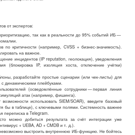
ов от экспертов:
приоритизацию, так как в реальности до 95% событий ИБ — ​
номалии.
в по критичности (например, CVSS + бизнес-значимость).
гировать на важное.
щение инцидентов (IP reputation, геолокация), уведомления
ия (блокировка IP, изоляция хоста, отключение учётки)
лоны, разработайте простые сценарии (или чек-листы) для
 с динамическими плейбуками.
льзователей (осведомлённые сотрудники — ​первая линия
симуляций атак (например, фишинга).
ет возможности использовать SIEM/SOAR), введите базовый
тя бы в таблице), с ключевыми полями. Системность важнее
я переписка в Telegram.
сто можно добиться результата за счёт интеграции уже
тивирус + UEBA, AD + CMDB и т. д.).
невозможно выстроить внутреннюю ИБ-функцию. Не бойтесь