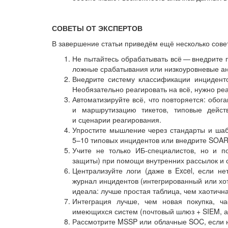
СОВЕТЫ ОТ ЭКСПЕРТОВ
В завершение статьи приведём ещё несколько совет
Не пытайтесь обрабатывать всё — ​внедрите 
ложные срабатывания или низкоуровневые а
Внедрите систему классификации инциденто
Необязательно реагировать на всё, нужно реа
Автоматизируйте всё, что повторяется: обога
и маршрутизацию тикетов, типовые действ
и сценарии реагирования.
Упростите мышление через стандарты и шаб
5–10 типовых инцидентов или внедрите SOAR
Учите не только ИБ-специалистов, но и по
защиты) при помощи внутренних рассылок и 
Централизуйте логи (даже в Excel, если н
журнал инцидентов (интегрированный или хо
идеала: лучше простая таблица, чем хаотична
Интеграция лучше, чем новая покупка, ча
имеющихся систем (почтовый шлюз + SIEM, ан
Рассмотрите MSSP или облачные SOC, если 