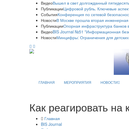
Видео
Вышел в свет долгожданный пятидесяты
Публикации
Цифровой рубль. Ключевые аспек
События
Конференция по сетевой безопаснос
Новости
В Москве прошла вторая инженерная
Публикации
Опорная инфраструктура банков в
Видео
BIS Journal №51 "Информационная без
Новости
Минцифры: Ограничения для детских
ГЛАВНАЯ
МЕРОПРИЯТИЯ
НОВОСТИ
Как реагировать на
Главная
BIS Journal