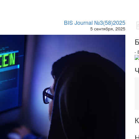
BIS Journal №3(58)2025
5 сентября, 2025
Б
-
Ч
К
Н