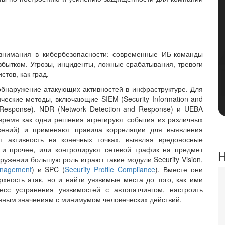
внимания в кибербезопасности: современные ИБ-команды
избытком. Угрозы, инциденты, ложные срабатывания, тревоги
стов, как град.
бнаружение атакующих активностей в инфраструктуре. Для
нческие методы, включающие SIEM (Security Information and
Res­ponse), NDR (Network Detection and Res­ponse) и UEBA
 то время как одни решения агрегируют события из различных
ложений) и применяют правила корреляции для выявления
ют активность на конечных точках, выявляя вредоносные
в и прочее, или контролируют сетевой трафик на предмет
Н
ужении большую роль играют такие модули Security Vision,
anagement
) и SPC (
Security Profile Compliance
). Вместе они
хность атак, но и найти уязвимые места до того, как ими
есс устранения уязвимостей с автопатчингом, настроить
лонным значениям с минимумом человеческих действий.