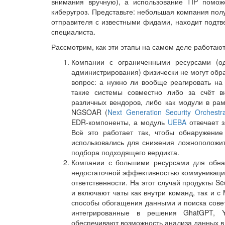
внимания вручную), а использование TIP помож
киберугроз. Представьте: небольшая компания пол
отправителя с известными фидами, находит подтв
специалиста.
Рассмотрим, как эти этапы на самом деле работают
Компании с ограниченными ресурсами (о
администрирования) физически не могут об
вопрос: а нужно ли вообще реагировать на 
такие системы совместно либо за счёт 
различных вендоров, либо как модули в рам
NGSOAR (
Next Generation Security Orchestr
EDR-компоненты, а модуль
UEBA
отвечает з
Всё это работает так, чтобы обнаружени
использовались для снижения ложноположит
подбора подходящего вердикта.
Компании с большими ресурсами для обнар
недостаточной эффективностью коммуникаци
ответственности. На этот случай продукты Sec
и включают чаты как внутри команд, так и 
способы обогащения данными и поиска сове
интегрированные в решения GhatGPT, 
обеспечивают возможность анализа данных в 