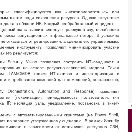
торые классифицируются как «низкоприоритетные» или
ным шагом ради сохранения ресурсов. Однако отсутствие
го долга в области ИБ. Каждый необработанный инцидент — ​
ущенный шанс выявить сложную целевую атаку, ослабление
ие риска репутационных и финансовых потерь. В условиях
​не отказаться от реагирования, а сделать его управляемым,
менные инструменты позволяют минимизировать участие
ак это реализуется:
ий Security Vision позволяет построить ИТ-ландшафт и
гирования на основе ресурсно-сервисной модели. Такая
ам ITAM/CMDB (поиск ИТ-активов и инвентаризация с
ости и требования компаний для помещений, поставщиков,
ty Orchestration, Automation and Response) позволяют
бытия (локализация, принадлежность пользователя, тип
вка IP, изоляция узла, уведомление, постановка в тикет-
-
енты с автоматизированными скриптами (на Power Shell,
вия по заранее утверждённому сценарию. В рамках Security
намически в зависимости от источников, доступных СЗИ,