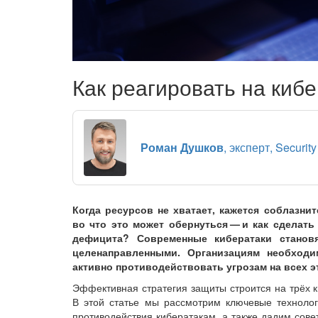
Как реагировать на киб
Роман Душков
, эксперт, Security
Когда ресурсов не хватает, кажется соблазн
во что это может обернуться — ​и как сдела
дефицита? Современные кибератаки станов
целенаправленными. Организациям необходи
активно противодействовать угрозам на всех эт
Эффективная стратегия защиты строится на трёх к
В этой статье мы рассмотрим ключевые техноло
противодействия кибератакам, а также дадим сов