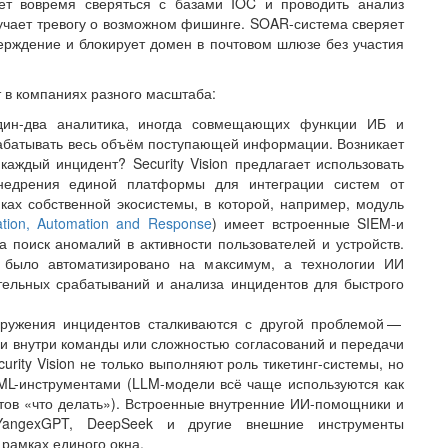
ет вовремя сверяться с базами IOC и проводить анализ
учает тревогу о возможном фишинге. SOAR-система сверяет
ерждение и блокирует домен в почтовом шлюзе без участия
 в компаниях разного масштаба:
дин-два аналитика, иногда совмещающих функции ИБ и
рабатывать весь объём поступающей информации. Возникает
каждый инцидент? Security Vision предлагает использовать
внедрения единой платформы для интеграции систем от
ках собственной экосистемы, в которой, например, модуль
ation, Automation and Response
) имеет встроенные SIEM-и
а поиск аномалий в активности пользователей и устройств.
е было автоматизировано на максимум, а технологии ИИ
ельных срабатываний и анализа инцидентов для быстрого
ужения инцидентов сталкиваются с другой проблемой — ​
и внутри команды или сложностью согласований и передачи
urity Vision не только выполняют роль тикетинг-сис­темы, но
с ML-инструментами (LLM-модели всё чаще используются как
тов «что делать»). Встроенные внутренние ИИ-помощники и
YangexGPT, DeepSeek и другие внешние инструменты
рамках единого окна.