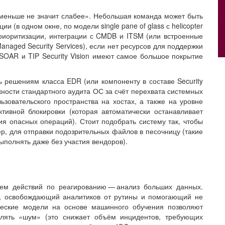
меньше не значит слабее». Небольшая команда может быть
(в одном окне, по модели single pane of glass с helicopter
приоритизации, интеграции с CMDB и ITSM (или встроенные
naged Security Services), если нет ресурсов для поддержки
SOAR и TIP Security Vision имеют самое большое покрытие
 решениям класса EDR (или компоненту в составе Security
жности стандартного аудита ОС за счёт перехвата системных
ьзовательского пространства на хостах, а также на уровне
ктивной блокировки (которая автоматически останавливает
 опасных операций). Стоит подобрать систему так, чтобы
ер, для отправки подозрительных файлов в песочницу (такие
ыполнять даже без участия вендоров).
м действий по реагированию — ​анализ больших данных.
т, освобождающий аналитиков от рутины и помогающий не
ческие модели на основе машинного обу­чения позволяют
влять «шум» (это снижает объём инцидентов, требующих