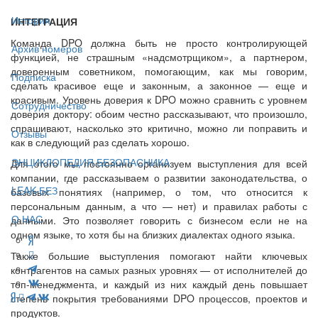
История
ИНТЕГРАЦИЯ
Команда DPO должна быть не просто контролирующей
Архив номеров
функцией, не страшным «надсмотрщиком», а партнером,
доверенным советником, помогающим, как мы говорим,
Подписка
сделать красивое еще и законным, а законное — еще и
красивым. Уровень доверия к DPO можно сравнить с уровнем
Сотрудничество
доверия доктору: обоим честно рассказывают, что произошло,
спрашивают, насколько это критично, можно ли поправить и
Отзывы
как в следующий раз сделать хорошо.
ЭНЦИКЛОПЕДИЯ БЕЗОПАСНИКА
Для этого мы постоянно организуем выступления для всей
компании, где рассказываем о развитии законодательства, о
LEAK-БЕЗ
базовых понятиях (например, о том, что относится к
персональным данным, а что — нет) и правилах работы с
О НАС
данными. Это позволяет говорить с бизнесом если не на
одном языке, то хотя бы на близких диалектах одного языка.
Также большие выступления помогают найти ключевых
контрагентов на самых разных уровнях — от исполнителей до
топ-менеджмента, и каждый из них каждый день повышает
степень покрытия требованиями DPO процессов, проектов и
продуктов.