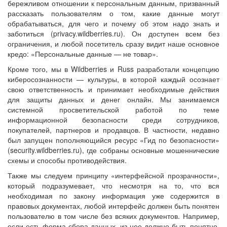
бережливом отношении к персональным данным, призванный
рассказать пользователям о том, какие данные могут
обрабатываться, для чего и почему об этом надо знать и
заботиться (privacy.wildberries.ru). Он доступен всем без
ограничения, и любой посетитель сразу видит наше основное
кредо: «Персональные данные — не товар».
Кроме того, мы в Wildberries и Russ разработали концепцию
киберосознанности — культуры, в которой каждый осознает
свою ответственность и принимает необходимые действия
для защиты данных и денег онлайн. Мы занимаемся
системной просветительской работой по теме
информационной безопасности среди сотрудников,
покупателей, партнеров и продавцов. В частности, недавно
был запущен пополняющийся ресурс «Гид по безопасности»
(security.wildberries.ru), где собраны основные мошеннические
схемы и способы противодействия.
Также мы следуем принципу «интерфейсной прозрачности»,
который подразумевает, что несмотря на то, что вся
необходимая по закону информация уже содержится в
правовых документах, любой интерфейс должен быть понятен
пользователю в том числе без всяких документов. Например,
если есть форма сбора данных, из нее должно быть понятно,