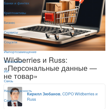
Банки и финтех
Криптоактивы
Бизнес
Сервисы
Соцсети
Импортозамещение
Wildberries и Russ:
Технологии
«Персональные данные —
ИИ
не товар»
Связь
Нацбезопасность
Кирилл Зюбанов
, CDPO Wildberries и
Russ
Санкции