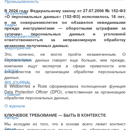
Промышленность
В 2024 году Федеральному закону от 27.07.2006 № 152-ФЗ
За рубежом
«О персональных данных» (152-ФЗ) исполнилось 18 лет,
и на совершеннолетие он обзавелся невиданными
Кадры
прежде инструментами — оборотными штрафами за
«утечки» персональных данных и уголовной
Киберграмотность
ответственностью за неправомерную обработку
незаконно полученных данных.
Мероприятия
Это, конечно, не могло пройти незамеченным. О
От партнёров
персональных данных говорят еще больше, чем прежде,
компании ищут экспертов в сфере приватности или
БЛОГИ
специалистов по организации обработки персональных
данных.
BIS JOURNAL
В Wildberries и Russ сформирована полноценная функция
Data Protection Officer (DPO), ответственная за организацию
Главная
обработки персональных данных.
О журнале
КЛЮЧЕВОЕ ТРЕБОВАНИЕ — БЫТЬ В КОНТЕКСТЕ
Авторы
Мы исходим из того, что в основе всего лежит контекст
Блоги
обработки персональных данных — те обстоятельства, в