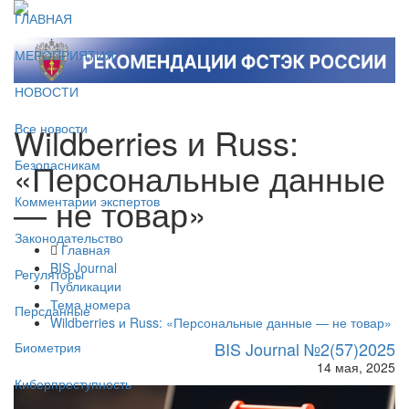
ГЛАВНАЯ
МЕРОПРИЯТИЯ
НОВОСТИ
Wildberries и Russ:
Все новости
«Персональные данные
Безопасникам
— не товар»
Комментарии экспертов
Законодательство
Главная
BIS Journal
Регуляторы
Публикации
Тема номера
Персданные
Wildberries и Russ: «Персональные данные — не товар»
BIS Journal №2(57)2025
Биометрия
14 мая, 2025
Киберпреступность