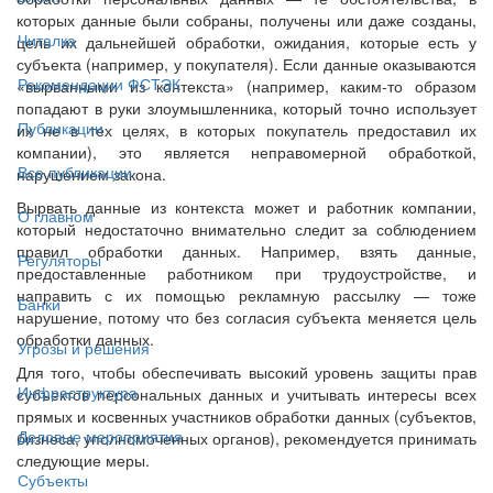
которых данные были собраны, получены или даже созданы,
Читалка
цель их дальнейшей обработки, ожидания, которые есть у
субъекта (например, у покупателя). Если данные оказываются
Рекомендации ФСТЭК
«вырванными из контекста» (например, каким-то образом
попадают в руки злоумышленника, который точно использует
Публикации
их не в тех целях, в которых покупатель предоставил их
компании), это является неправомерной обработкой,
Все публикации
нарушением закона.
Вырвать данные из контекста может и работник компании,
О главном
который недостаточно внимательно следит за соблюдением
правил обработки данных. Например, взять данные,
Регуляторы
предоставленные работником при трудоустройстве, и
направить с их помощью рекламную рассылку — тоже
Банки
нарушение, потому что без согласия субъекта меняется цель
обработки данных.
Угрозы и решения
Для того, чтобы обеспечивать высокий уровень защиты прав
Инфраструктура
субъектов персональных данных и учитывать интересы всех
прямых и косвенных участников обработки данных (субъектов,
Деловые мероприятия
бизнеса, уполномоченных органов), рекомендуется принимать
следующие меры.
Субъекты