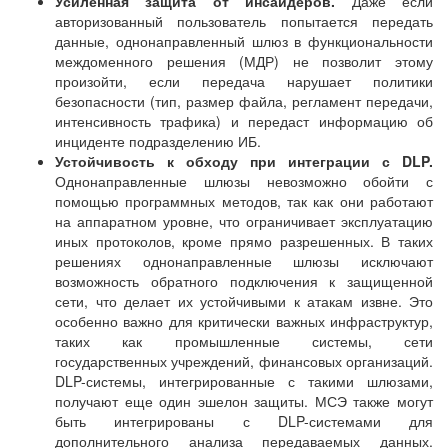
Усиленная защита от инсайдеров.
Даже если
авторизованный пользователь попытается передать
данные, однонаправленный шлюз в функциональности
междоменного решения (МДР) не позволит этому
произойти, если передача нарушает политики
безопасности (тип, размер файла, регламент передачи,
интенсивность трафика) и передаст информацию об
инциденте подразделению ИБ.
Устойчивость к обходу при интеграции с DLP.
Однонаправленные шлюзы невозможно обойти с
помощью программных методов, так как они работают
на аппаратном уровне, что ограничивает эксплуатацию
иных протоколов, кроме прямо разрешенных. В таких
решениях однонаправленные шлюзы исключают
возможность обратного подключения к защищенной
сети, что делает их устойчивыми к атакам извне. Это
особенно важно для критически важных инфраструктур,
таких как промышленные системы, сети
государственных учреждений, финансовых организаций.
DLP-системы, интегрированные с такими шлюзами,
получают еще один эшелон защиты. МСЭ также могут
быть интегрированы с DLP-системами для
дополнительного анализа передаваемых данных.