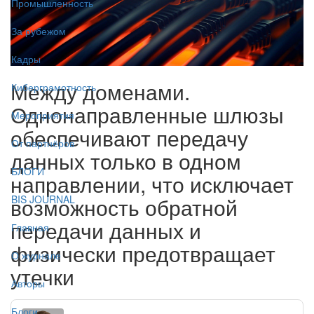
Промышленность
За рубежом
Кадры
Между доменами.
Киберграмотность
Однонаправленные шлюзы
Мероприятия
обеспечивают передачу
От партнёров
данных только в одном
БЛОГИ
направлении, что исключает
возможность обратной
BIS JOURNAL
передачи данных и
Главная
физически предотвращает
О журнале
утечки
Авторы
Блоги