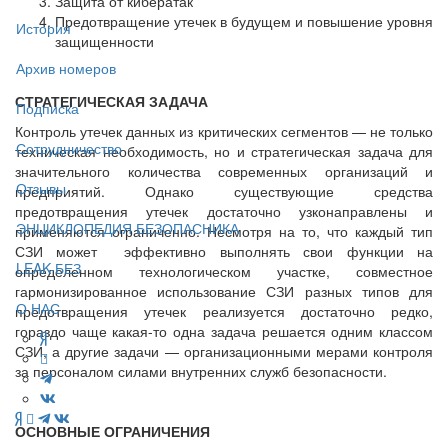
Защита от кибератак
Предотвращение утечек в будущем и повышение уровня
История
защищенности
Архив номеров
СТРАТЕГИЧЕСКАЯ ЗАДАЧА
Подписка
Контроль утечек данных из критических сегментов — не только
Сотрудничество
техническая необходимость, но и стратегическая задача для
значительного количества современных организаций и
Отзывы
предприятий. Однако существующие средства
предотвращения утечек достаточно узконаправлены и
ЭНЦИКЛОПЕДИЯ БЕЗОПАСНИКА
применяются ограниченно. Несмотря на то, что каждый тип
СЗИ может эффективно выполнять свои функции на
LEAK-БЕЗ
определенном технологическом участке, совместное
гармонизированное использование СЗИ разных типов для
О НАС
предотвращения утечек реализуется достаточно редко,
гораздо чаще какая-то одна задача решается одним классом
СЗИ, а другие задачи — организационными мерами контроля
за персоналом силами внутренних служб безопасности.
ОСНОВНЫЕ ОГРАНИЧЕНИЯ