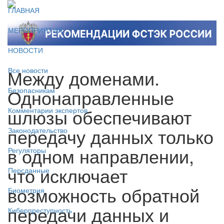
ГЛАВНАЯ
МЕРОПРИЯТИЯ
НОВОСТИ
Между доменами.
Все новости
Однонаправленные
Безопасникам
шлюзы обеспечивают
Комментарии экспертов
передачу данных только
Законодательство
в одном направлении,
Регуляторы
что исключает
Персданные
возможность обратной
Биометрия
передачи данных и
Киберпреступность