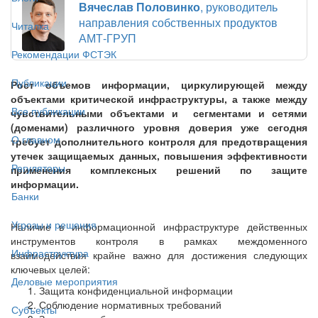
Вячеслав Половинко
, руководитель
направления собственных продуктов
Читалка
АМТ-ГРУП
Рекомендации ФСТЭК
Публикации
Рост объемов информации, циркулирующей между
объектами критической инфраструктуры, а также между
Все публикации
чувствительными объектами и сегментами и сетями
(доменами) различного уровня доверия уже сегодня
О главном
требует дополнительного контроля для предотвращения
утечек защищаемых данных, повышения эффективности
Регуляторы
применения комплексных решений по защите
информации.
Банки
Угрозы и решения
Наличие в информационной инфраструктуре действенных
инструментов контроля в рамках междоменного
Инфраструктура
взаимодействия крайне важно для достижения следующих
ключевых целей:
Деловые мероприятия
Защита конфиденциальной информации
Соблюдение нормативных требований
Субъекты