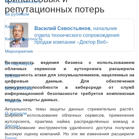
Промышленность
репутационных потерь
За рубежом
Кадры
Василий Севостьянов
, начальник
отдела технического сопровождения
Киберграмотность
продаж компании «Доктор Веб»
Мероприятия
Возможность ведения бизнеса с использованием
От партнёров
облачных сервисов и аутсорсинга расширила
поверхность атаки для злоумышленников, нацеленных на
БЛОГИ
цифровые данные. Для обеспечения
конкурентоспособности в киберсреде от служб
BIS JOURNAL
информационной безопасности требуется комплексная
модель защиты данных.
Главная
Актуальность темы защиты данных стремительно растёт.
О журнале
Широкое использование облачных сервисов, применение
аутсорсинга, практика найма распределённых команд и
Авторы
использование инструментов удалённого доступа получили
высокую оценку компаний. Но эти же изменения расширили
Блоги