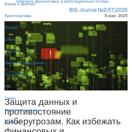
избежать финансовых и репутационных потерь
Банки и финтех
BIS Journal №2(57)2025
5 мая, 2025
Криптоактивы
Бизнес
Сервисы
Соцсети
Импортозамещение
Технологии
ИИ
Защита данных и
Связь
противостояние
Нацбезопасность
киберугрозам. Как избежать
Санкции
финансовых и