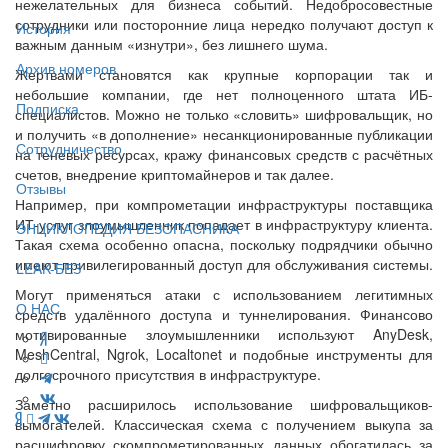
нежелательных для бизнеса событий. Недобросовестные
сотрудники или посторонние лица нередко получают доступ к
История
важным данным «изнутри», без лишнего шума.
Архив номеров
Жертвами становятся как крупные корпорации так и
небольшие компании, где нет полноценного штата ИБ-
Подписка
специалистов. Можно не только «словить» шифровальщик, но
и получить «в дополнение» несанкционированные публикации
Сотрудничество
на теневых ресурсах, кражу финансовых средств с расчётных
счетов, внедрение криптомайнеров и так далее.
Отзывы
Например, при компрометации инфраструктуры поставщика
ИТ-услуг злоумышленник попадает в инфраструктуру клиента.
ЭНЦИКЛОПЕДИЯ БЕЗОПАСНИКА
Такая схема особенно опасна, поскольку подрядчики обычно
имеют привилегированный доступ для обслуживания системы.
LEAK-БЕЗ
Могут применяться атаки с использованием легитимных
О НАС
средств удалённого доступа и туннелирования. Финансово
мотивированные злоумышленники используют AnyDesk,
MeshCentral, Ngrok, Localtonet и подобные инструменты для
долгосрочного присутствия в инфраструктуре.
Заметно расширилось использование шифровальщиков-
вымогателей. Классическая схема с получением выкупа за
расшифровку скомпрометированных данных обогатилась за