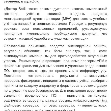
серверы, и трафик.
«Доктор Веб» также рекомендует организовать комплексный
контроль учётных записей, внедрить средства
многофакторной аутентификации (MFA) для всех служебных
учётных записей и внешних сервисов. Проводить регулярную
ревизию всех повышенных привилегий, руководствуясь
принципом «минимально необходимого доступа», что
сократит масштаб ущерба в случае компрометации.
Обязательно применять средства антивирусной защиты,
регулярно обновлять как базы сигнатур, так и сами
антивирусные компоненты для противодействия актуальным
угрозам. Рекомендовано проводить плановые проверки АРМ и
файловых хранилищ для выявления и удаления вредоносного
ПО, которое могло скрытно проникнуть в инфраструктуру.
Постоянно контролировать результаты антивирусных
проверок, фиксировать инциденты в системе учёта, разбирать
причины по каждому инциденту и формировать рекомендации
по улучшению мер безопасности. Для повышения вероятности
выявления вредоносного ПО — применять антивирусы
различных вендоров на разных уровнях инфраструктуры (на
файловых серверах, почтовых серверах, интернет-шлюзах,
рабочих станциях, мобильных устройствах).