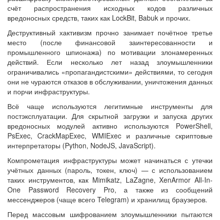
счёт распространения исходных кодов различных
вредоносных средств, таких как LockBit, Babuk и прочих.
Деструктивный хактивизм прочно занимает почётное третье
место (после финансовой заинтересованности и
промышленного шпионажа) по мотивации злонамеренных
действий. Если несколько лет назад злоумышленники
ограничивались «пропагандистскими» действиями, то сегодня
они не чураются отказов в обслуживании, уничтожения данных
и порчи инфраструктуры.
Всё чаще используются легитимные инструменты для
постэксплуатации. Для скрытной загрузки и запуска других
вредоносных модулей активно используются PowerShell,
PsExec, CrackMapExec, WMIExec и различные скриптовые
интерпретаторы (Python, NodeJS, JavaScript).
Компрометация инфраструктуры может начинаться с утечки
учётных данных (пароль, токен, ключ) — с использованием
таких инструментов, как Mimikatz, LaZagne, XenArmor All-In-
One Password Recovery Pro, а также из сообщений
мессенджеров (чаще всего Telegram) и хранилищ браузеров.
Перед массовым шифрованием злоумышленники пытаются