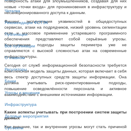
поверхность атаки для злоумышленников, создавая для них
новые «точки входа» для проникновения в инфраструктуру и
Читалка
несанкционированного доступа к данным.
Фишинг, эксплуатация уязвимостей в общедоступных
Рекомендации ФСТЭК
сервисах, атаки на подрядчиков, низкий уровень сегментации
сети и массовое применение устаревшего программного
Публикации
обеспечения представляют собой серьёзные угрозы.
Классические подходы защиты периметра уже не
Все публикации
справляются с высокой сложностью атак на современные
инфраструктуры.
О главном
Сегодня от служб информационной безопасности требуется
Регуляторы
комплексная модель защиты данных, которая включает в себя
весь спектр доступных средств защиты информации. Она
Банки
должна учитывать риск-ориентированные подходы,
повышение осведомлённости персонала и активное
Угрозы и решения
взаимодействие с внешними источниками информации.
Инфраструктура
Какие аспекты учитывать при построении систем защиты
Деловые мероприятия
данных
Как внешние, так и внутренние угрозы могут стать причиной
Субъекты