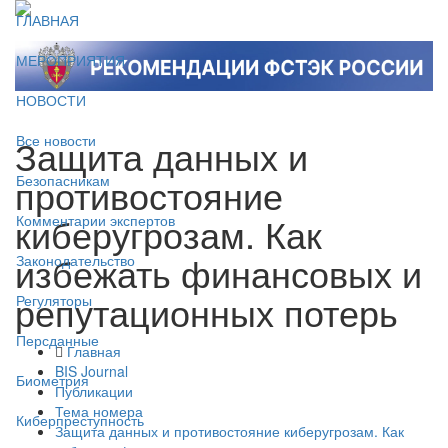
ГЛАВНАЯ
МЕРОПРИЯТИЯ
НОВОСТИ
Защита данных и
Все новости
противостояние
Безопасникам
киберугрозам. Как
Комментарии экспертов
избежать финансовых и
Законодательство
репутационных потерь
Регуляторы
Персданные
Главная
BIS Journal
Биометрия
Публикации
Тема номера
Киберпреступность
Защита данных и противостояние киберугрозам. Как