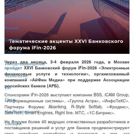
Банки и финтех
Криптоактивы
Бизнес
Сервисы
Соцсети
Через два месяца, 3-4 февраля 2026 года, в Москве
Импортозамещение
пройдет
XXVI Банковский форум iFin-2026 «Электронные
финансовые услуги и технологии», организованный
Технологии
компанией «АйФин Медиа» при поддержке Ассоциации
российских банков (АРБ).
ИИ
Спонсорами iFin-2026 выступают компании BSS, iCAM Group,
Связь
«Информационные системы», «Группа Астра», «ИнфоТеКС».
Партнеры Форума: Abanking, R-Style Softlab, «Фродекс»,
Нацбезопасность
SafeTech, Smart Engines, Right line, МТС, «1С-Битрикс».
На Форуме более 40 ведущих отечественных разработчиков и
Санкции
поставщиков решений и услуг для банков продемонстрируют
свои новейшие разработки и расскажут о том, как