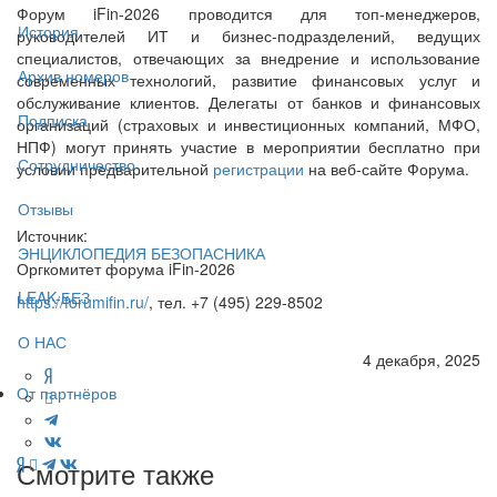
Форум iFin-2026 проводится для топ-менеджеров,
История
руководителей ИТ и бизнес-подразделений, ведущих
специалистов, отвечающих за внедрение и использование
Архив номеров
современных технологий, развитие финансовых услуг и
обслуживание клиентов. Делегаты от банков и финансовых
Подписка
организаций (страховых и инвестиционных компаний, МФО,
НПФ) могут принять участие в мероприятии бесплатно при
Сотрудничество
условии предварительной
регистрации
на веб-сайте Форума.
Отзывы
Источник:
ЭНЦИКЛОПЕДИЯ БЕЗОПАСНИКА
Оргкомитет форума iFin-2026
LEAK-БЕЗ
https://forumifin.ru/
, тел. +7 (495) 229-8502
О НАС
4 декабря, 2025
От партнёров
Смотрите также