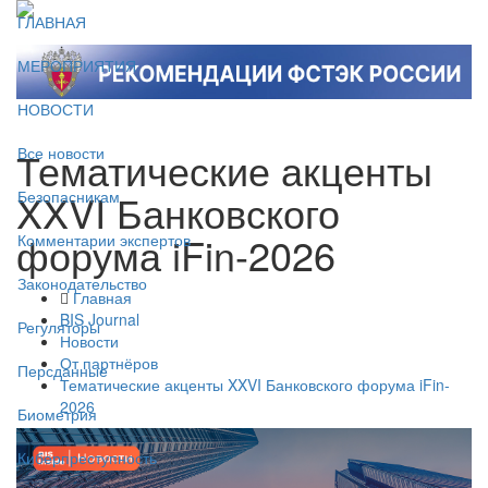
ГЛАВНАЯ
МЕРОПРИЯТИЯ
НОВОСТИ
Тематические акценты
Все новости
XXVI Банковского
Безопасникам
форума iFin-2026
Комментарии экспертов
Законодательство
Главная
BIS Journal
Регуляторы
Новости
От партнёров
Персданные
Тематические акценты XXVI Банковского форума iFin-
2026
Биометрия
Киберпреступность