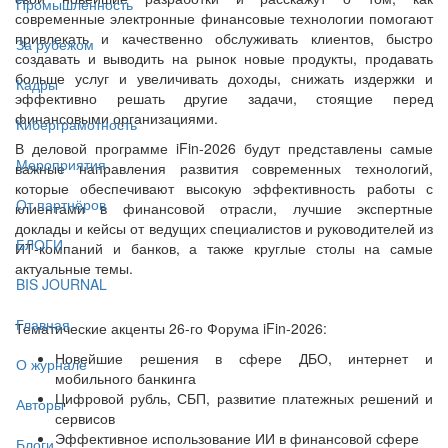
Промышленность
современные электронные финансовые технологии помогают
привлекать и качественно обслуживать клиентов, быстро
За рубежом
создавать и выводить на рынок новые продукты, продавать
больше услуг и увеличивать доходы, снижать издержки и
Кадры
эффективно решать другие задачи, стоящие перед
финансовыми организациями.
Киберграмотность
В деловой программе iFin-2026 будут представлены самые
Мероприятия
важные направления развития современных технологий,
которые обеспечивают высокую эффективность работы с
От партнёров
клиентами в финансовой отрасли, лучшие экспертные
доклады и кейсы от ведущих специалистов и руководителей из
БЛОГИ
ИТ-компаний и банков, а также круглые столы на самые
актуальные темы.
BIS JOURNAL
Главная
Тематические акценты 26-го Форума iFin-2026:
Новейшие решения в сфере ДБО, интернет и
О журнале
мобильного банкинга
Цифровой рубль, СБП, развитие платежных решений и
Авторы
сервисов
Эффективное использование ИИ в финансовой сфере
Блоги