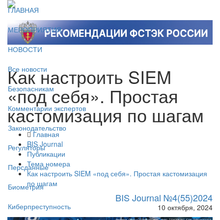
ГЛАВНАЯ
МЕРОПРИЯТИЯ
НОВОСТИ
Как настроить SIEM
Все новости
«под себя». Простая
Безопасникам
кастомизация по шагам
Комментарии экспертов
Законодательство
Главная
BIS Journal
Регуляторы
Публикации
Тема номера
Персданные
Как настроить SIEM «под себя». Простая кастомизация
по шагам
Биометрия
BIS Journal №4(55)2024
Киберпреступность
10 октября, 2024