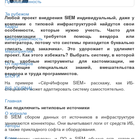
Промышленность
За рубежом
Любой проект внедрения SIEM индивидуальный, даже у
компании с типовой инфраструктурой найдутся свои
Кадры
особенности, которые нужно учесть. Часто для
кастомизации требуется помощь вендора или
Киберграмотность
интегратора, потому что системы приходится буквально
«писать под заказчика». Это удорожает и удлиняет
Мероприятия
проект. Как этого избежать? Выбрать систему, в которой
есть удобные инструменты для кастомизации, не
От партнёров
требующие специальных знаний, вмешательства
вендора и труда программистов.
БЛОГИ
На примере «СёрчИнформ SIEM» расскажу, как ИБ-
BIS JOURNAL
специалист может адаптировать систему самостоятельно.
Главная
Как подключить нетиповые источники
О журнале
В SIEM сбором данных от источников в инфраструктуре
занимаются коннекторы. Они вычитывают логи от средств ИБ,
Авторы
а также прикладного софта и оборудования.
Блоги
К типовому «железу» и ПО в SIEM обычно есть готовые