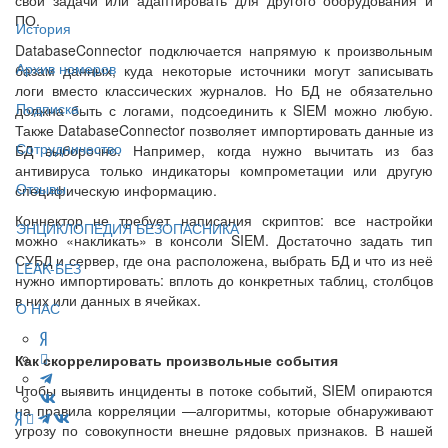
ПО.
История
DatabaseConnector подключается напрямую к произвольным
Архив номеров
базам данных, куда некоторые источники могут записывать
логи вместо классических журналов. Но БД не обязательно
Подписка
должна быть с логами, подсоединить к SIEM можно любую.
Также DatabaseConnector позволяет импортировать данные из
Сотрудничество
БД выборочно. Например, когда нужно вычитать из баз
антивируса только индикаторы компрометации или другую
Отзывы
специфическую информацию.
Коннектор не требует написания скриптов: все настройки
ЭНЦИКЛОПЕДИЯ БЕЗОПАСНИКА
можно «накликать» в консоли SIEM. Достаточно задать тип
СУБД и сервер, где она расположена, выбрать БД и что из неё
LEAK-БЕЗ
нужно импортировать: вплоть до конкретных таблиц, столбцов
в них или данных в ячейках.
О НАС
Как скоррелировать произвольные события
Чтобы выявить инциденты в потоке событий, SIEM опираются
на правила корреляции —алгоритмы, которые обнаруживают
угрозу по совокупности внешне рядовых признаков. В нашей