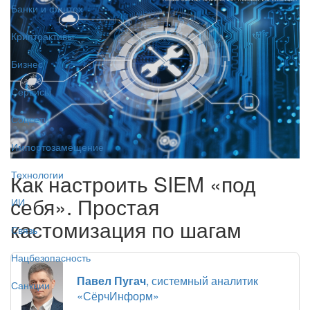
Банки и финтех
Криптоактивы
Бизнес
Сервисы
Соцсети
Импортозамещение
Технологии
Как настроить SIEM «под
себя». Простая
ИИ
кастомизация по шагам
Связь
Нацбезопасность
Павел Пугач
, системный аналитик
Санкции
«СёрчИнформ»