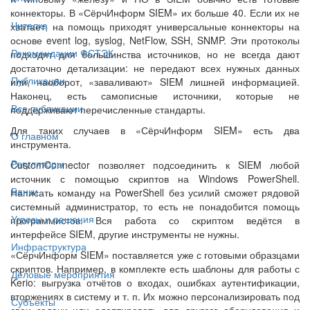
коннекторы. В «СёрчИнформ SIEM» их больше 40. Если их не
Читалка
хватает, на помощь приходят универсальные коннекторы на
основе event log, syslog, NetFlow, SSH, SNMP. Эти протоколы
Рекомендации ФСТЭК
подходят для большинства источников, но не всегда дают
достаточно детализации: не передают всех нужных данных
Публикации
или, наоборот, «заваливают» SIEM лишней информацией.
Наконец, есть самописные источники, которые не
Все публикации
поддерживают перечисленные стандарты.
Для таких случаев в «СёрчИнформ SIEM» есть два
О главном
инструмента.
Регуляторы
CustomConnector позволяет подсоединить к SIEM любой
источник с помощью скриптов на Windows PowerShell.
Банки
Написать команду на PowerShell без усилий сможет рядовой
системный администратор, то есть не понадобится помощь
Угрозы и решения
программистов. Вся работа со скриптом ведётся в
интерфейсе SIEM, другие инструменты не нужны.
Инфраструктура
«СёрчИнформ SIEM» поставляется уже с готовыми образцами
скриптов. Например, в комплекте есть шаблоны для работы с
Деловые мероприятия
Kerio: выгрузка отчётов о входах, ошибках аутентификации,
вторжениях в систему и т. п. Их можно персонализировать под
Субъекты
свои задачи или адаптировать для другого оборудования и