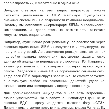
прогнозировать их, и желательно в одном окне.
Вендоры отвечают на этот запрос по-разному, многие
пытаются реализовать в SIEM максимум функционала
смежных систем ИБ. Но потребности компаний неодинаковы.
Поэтому мы оставляем «СёрчИнформ SIEM» в классической
комплектации, а дополнительные возможности заказчики
могут включить опционально.
Например, функционал реагирования у нас реализован через
внешние приложения. SIEM их запускает и инструктирует, как
поступить с угрозой. Автоматическая реакция включается при
настройке правила корреляции, достаточно указать, какие
данные об инциденте передавать в стороннее ПО. Например,
антивирусу вместе с параметрами проверки нужно отдать
список IP-адресов и имена ПК из поражённого сегмента сети.
Тогда если SIEM зафиксирует заражение, то сможет запустить
в антивирусе любое из возможных действий: удаление,
сканирование или помещение зловреда в песочницу.
Для прогнозирования инцидентов у нас есть встроенный
сканер уязвимостей. Но в работе он использует данные из
внешних БДУ — сразу из девяти, включая базу ФСТЭК.
Дополнительно можно подключить системы класса Vulnerability