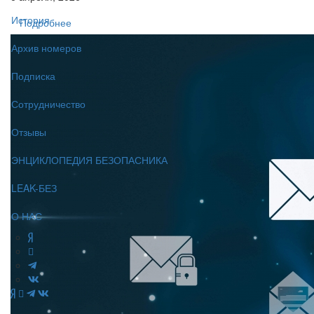
История
Подробнее
Архив номеров
Подписка
Сотрудничество
Отзывы
ЭНЦИКЛОПЕДИЯ БЕЗОПАСНИКА
LEAK-БЕЗ
О НАС