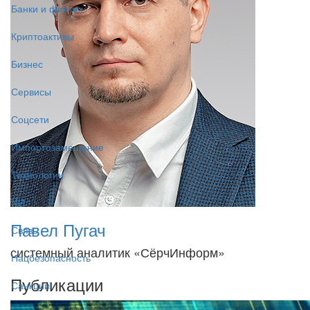
Банки и финтех
Криптоактивы
Бизнес
Сервисы
Соцсети
Импортозамещение
Технологии
ИИ
Павел Пугач
Связь
системный аналитик «СёрчИнформ»
Нацбезопасность
Публикации
Санкции