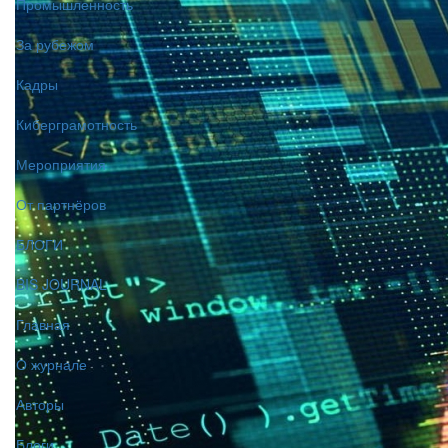
Промышленность
За рубежом
Кадры
Киберграмотность
Мероприятия
От партнёров
БЛОГИ
BIS JOURNAL
Главная
О журнале
Авторы
Блоги