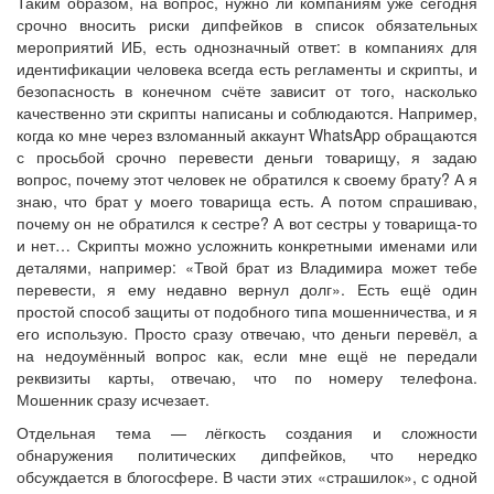
Таким образом, на вопрос, нужно ли компаниям уже сегодня
срочно вносить риски дипфейков в список обязательных
мероприятий ИБ, есть однозначный ответ: в компаниях для
идентификации человека всегда есть регламенты и скрипты, и
безопасность в конечном счёте зависит от того, насколько
качественно эти скрипты написаны и соблюдаются. Например,
когда ко мне через взломанный аккаунт WhatsApp обращаются
с просьбой срочно перевести деньги товарищу, я задаю
вопрос, почему этот человек не обратился к своему брату? А я
знаю, что брат у моего товарища есть. А потом спрашиваю,
почему он не обратился к сестре? А вот сестры у товарища-то
и нет… Скрипты можно усложнить конкретными именами или
деталями, например: «Твой брат из Владимира может тебе
перевести, я ему недавно вернул долг». Есть ещё один
простой способ защиты от подобного типа мошенничества, и я
его использую. Просто сразу отвечаю, что деньги перевёл, а
на недоумённый вопрос как, если мне ещё не передали
реквизиты карты, отвечаю, что по номеру телефона.
Мошенник сразу исчезает.
Отдельная тема — лёгкость создания и сложности
обнаружения политических дипфейков, что нередко
обсуждается в блогосфере. В части этих «страшилок», с одной