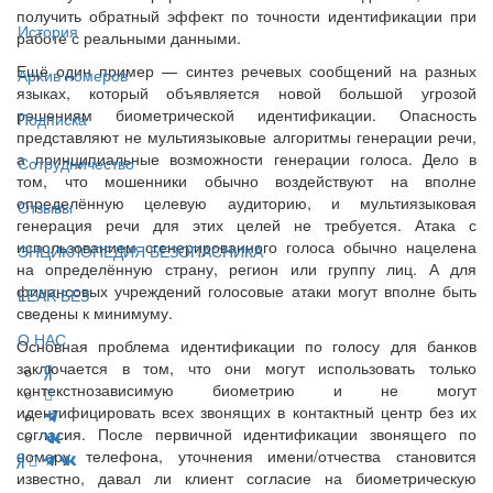
получить обратный эффект по точности идентификации при
История
работе с реальными данными.
Ещё один пример — синтез речевых сообщений на разных
Архив номеров
языках, который объявляется новой большой угрозой
решениям биометрической идентификации. Опасность
Подписка
представляют не мультиязыковые алгоритмы генерации речи,
а принципиальные возможности генерации голоса. Дело в
Сотрудничество
том, что мошенники обычно воздействуют на вполне
определённую целевую аудиторию, и мультиязыковая
Отзывы
генерация речи для этих целей не требуется. Атака с
использованием сгенерированного голоса обычно нацелена
ЭНЦИКЛОПЕДИЯ БЕЗОПАСНИКА
на определённую страну, регион или группу лиц. А для
финансовых учреждений голосовые атаки могут вполне быть
LEAK-БЕЗ
сведены к минимуму.
О НАС
Основная проблема идентификации по голосу для банков
заключается в том, что они могут использовать только
контекстнозависимую биометрию и не могут
идентифицировать всех звонящих в контактный центр без их
согласия. После первичной идентификации звонящего по
номеру телефона, уточнения имени/отчества становится
известно, давал ли клиент согласие на биометрическую