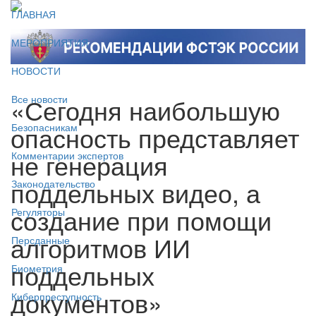
ГЛАВНАЯ
МЕРОПРИЯТИЯ
НОВОСТИ
«Сегодня наибольшую
Все новости
опасность представляет
Безопасникам
не генерация
Комментарии экспертов
поддельных видео, а
Законодательство
создание при помощи
Регуляторы
алгоритмов ИИ
Персданные
поддельных
Биометрия
документов»
Киберпреступность