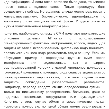
идентификацию. И если такое согласие было дано, то клиента
просят назвать кодовое слово. Такую процедуру банк
осуществляет сейчас. Но в данном случае можно реализовать
контекстнозависимую биометрическую идентификацию по
ключевому слову или даже целой фразе. И здесь опять не
нужны мультиязыковые генераторы речи.
Конечно, наибольшую огласку в СМИ получают впечатляющие
описания целевых APT-атак с использованием
сгенерированных фейковых изображений, голоса, видео. Для
защиты от атак с использованием дипфейков надо понимать,
против чего или кого надо реализовать такую защиту. Если мы
обсуждаем пример с переводом крупных сумм после
телефонных или видеозвонков, как в широко
растиражированной истории с кражей миллионов долларов у
гонконгской компании с помощью ряда сеансов видеосвязи со
сгенерированными персонажами, то в этом случае может
защитить соблюдение разработанных регламентов.
Например, перевод средств свыше определённой суммы —
только по письменному распоряжению. Возможно, даже за
подписью нескольких сотрудников или руководителей.
Конечно, в этом случае обман и мошенничество нельзя
исключать полностью, но такой обман можно реализовать и