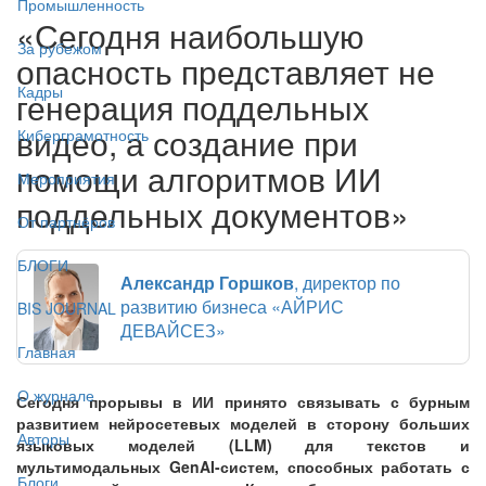
Промышленность
«Сегодня наибольшую
За рубежом
опасность представляет не
Кадры
генерация поддельных
видео, а создание при
Киберграмотность
помощи алгоритмов ИИ
Мероприятия
поддельных документов»
От партнёров
БЛОГИ
Александр Горшков
, директор по
развитию бизнеса «АЙРИС
BIS JOURNAL
ДЕВАЙСЕЗ»
Главная
О журнале
Сегодня прорывы в ИИ принято связывать с бурным
развитием нейросетевых моделей в сторону больших
Авторы
языковых моделей (LLM) для текстов и
мультимодальных GenAI-систем, способных работать с
Блоги