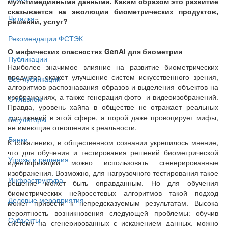
мультимедийными данными. Каким образом это развитие
сказывается на эволюции биометрических продуктов,
Читалка
решений, услуг?
Рекомендации ФСТЭК
О мифических опасностях GenAI для биометрии
Публикации
Наиболее значимое влияние на развитие биометрических
продуктов окажет улучшение систем искусственного зрения,
Все публикации
алгоритмов распознавания образов и выделения объектов на
изображениях, а также генерация фото- и видеоизображений.
О главном
Правда, уровень хайпа в обществе не отражает реальных
достижений в этой сфере, а порой даже провоцирует мифы,
Регуляторы
не имеющие отношения к реальности.
Банки
К сожалению, в общественном сознании укрепилось мнение,
что для обучения и тестирования решений биометрической
Угрозы и решения
идентификации можно использовать сгенерированные
изображения. Возможно, для нагрузочного тестирования такое
Инфраструктура
решение может быть оправданным. Но для обучения
биометрических нейросетевых алгоритмов такой подход
Деловые мероприятия
может привести к непредсказуемым результатам. Высока
вероятность возникновения следующей проблемы: обучив
Субъекты
систему на сгенерированных с искажением данных, можно