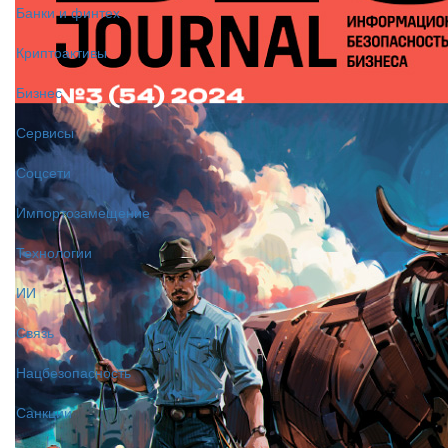
Банки и финтех
Криптоактивы
Бизнес
Сервисы
Соцсети
Импортозамещение
Технологии
ИИ
Связь
Нацбезопасность
Санкции