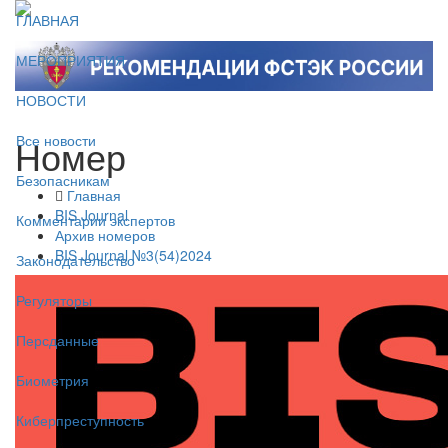
ГЛАВНАЯ
МЕРОПРИЯТИЯ
НОВОСТИ
Номер
Все новости
Безопасникам
Главная
BIS Journal
Комментарии экспертов
Архив номеров
BIS Journal №3(54)2024
Законодательство
Регуляторы
Персданные
Биометрия
Киберпреступность