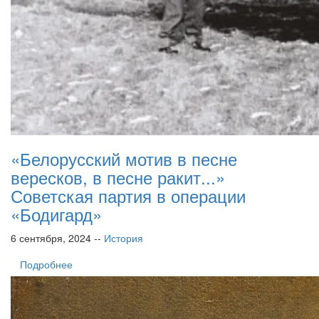
«Белорусский мотив в песне
вересков, в песне ракит...»
Советская партия в операции
«Бодигард»
6 сентября, 2024 --
История
Подробнее