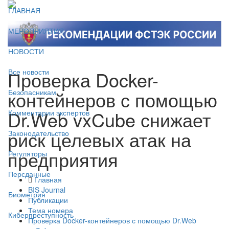
ГЛАВНАЯ
МЕРОПРИЯТИЯ
НОВОСТИ
Проверка Docker-
Все новости
контейнеров с помощью
Безопасникам
Dr.Web vxCube снижает
Комментарии экспертов
риск целевых атак на
Законодательство
предприятия
Регуляторы
Персданные
Главная
BIS Journal
Биометрия
Публикации
Тема номера
Киберпреступность
Проверка Docker-контейнеров с помощью Dr.Web