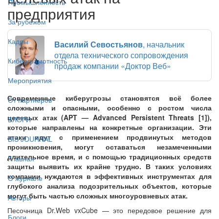
Промышленность
предприятия
За рубежом
Кадры
Василий Севостьянов
, начальник
отдела технического сопровождения
Киберграмотность
продаж компании «Доктор Веб»
Мероприятия
Современные киберугрозы становятся всё более
От партнёров
сложными и опасными, особенно с ростом числа
целевых атак (APT — Advanced Persistent Threats [1]),
БЛОГИ
которые направлены на конкретные организации. Эти
атаки идут с применением продвинутых методов
BIS JOURNAL
проникновения, могут оставаться незамеченными
длительное время, и с помощью традиционных средств
Главная
защиты выявить их крайне трудно. В таких условиях
компании нуждаются в эффективных инструментах для
О журнале
глубокого анализа подозрительных объектов, которые
могут быть частью сложных многоуровневых атак.
Авторы
Песочница Dr.Web vxCube — это передовое решение для
Блоги