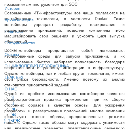
незаменимым инструментом для SOC.
История
Современные ИТ-инфраструктуры всё чаще полагаются на
контейнерные технологии, в частности Docker. Такие
Архив номеров
контейнеры упрощают разработку, тестирование и
развёртывание приложений, позволяя компаниям гибко
Подписка
масштабировать свои решения и ускорять цикл выпуска
обновлений.
Сотрудничество
Docker-контейнеры представляют собой легковесные,
Отзывы
изолированные среды для запуска приложений, и их
использование быстро набирает популярность благодаря
ЭНЦИКЛОПЕДИЯ БЕЗОПАСНИКА
эффективности и удобству интеграции в инфраструктуру.
Однако контейнеры, как и любая другая технология, имеют
LEAK-БЕЗ
свои риски безопасности. Именно поэтому их анализ
становится приоритетной задачей.
О НАС
Одной из проблем использования контейнеров является
распространённая практика применения при их сборке
сторонних образов в качестве основы. Для ускорения
разработки и развёртывания приложений многие компании
используют готовые образы, предоставленные третьими
лицами. Однако такие образы могут содержать уязвимости
или вредоносные элементы, представляющие серьёзную