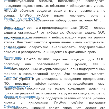
интеллектуального анализа, позволяющее исследовать
поведение подозрительных объектов и обнаруживать угрозы,
Читалка
которые обычные средства защиты могут распознать не
всегда. Dr.Web vxCube играет ключевую роль в
Рекомендации ФСТЭК
противодействии современным киберугрозам, включая APT.
Центры мониторинга и предотвращения атак (SOC) — основа
Публикации
защиты организаций от кибератак. Основная задача SOC
заключается в выявлении и нейтрализации угроз на ранних
Все публикации
этапах. Для таких центров крайне важно иметь инструменты,
позволяющие оперативно анализировать подозрительные
О главном
объекты и реагировать на инциденты в кратчайшие сроки.
Регуляторы
Песочница Dr.Web vxCube идеально подходит для SOC,
поскольку она обеспечивает как ручной, так и
Банки
автоматизированный исчерпывающий анализ подозрительных
файлов в изолированной среде. Это помогает выявлять
Угрозы и решения
скрытые угрозы и детализировать поведение вредоносного
ПО, повышая эффективность противодействия ему.
Инфраструктура
Применение песочницы не только сокращает время на
принятие решений, но и снижает нагрузку на специалистов по
Деловые мероприятия
безопасности. Благодаря поддержке различных операционных
систем и приложений Dr.Web vxCube позволяет
Субъекты
анализировать широкий спектр угроз, что делает его