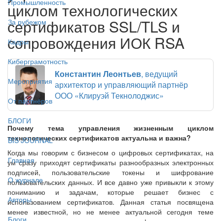
Промышленность
циклом технологических
сертификатов SSL/TLS и
За рубежом
сопровождения ИОК RSA
Кадры
Киберграмотность
Константин Леонтьев
, ведущий
Мероприятия
архитектор и управляющий партнёр
ООО «Клируэй Текнолоджис»
От партнёров
БЛОГИ
Почему тема управления жизненным циклом
технологических сертификатов актуальна и важна?
BIS JOURNAL
Когда мы говорим с бизнесом о цифровых сертификатах, на
Главная
ум сразу приходят сертификаты разнообразных электронных
подписей, пользовательские токены и шифрование
О журнале
пользовательских данных. И все давно уже привыкли к этому
пониманию и задачам, которые решает бизнес с
Авторы
использованием сертификатов. Данная статья посвящена
менее известной, но не менее актуальной сегодня теме
Блоги