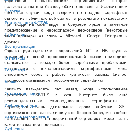
управления технологическими сертификатами, которые
пользователям или бизнесу обычно не видны. Исключением
Читалка
являются случаи, когда вовремя не продлён сертификат
одного из публичных веб-сайтов, в результате пользователи
Рекомендации ФСТЭК
при входе на сайт видят в браузере яркое и заметное
предупреждение о небезопасном веб-сервере (некоторые
Публикации
такие примеры на слуху – Microsoft, Google, Telegram и
другие).
Все публикации
Однако руководителям направлений ИТ и ИБ крупных
компаний в своей профессиональной жизни приходится
О главном
сталкиваться с гораздо более серьёзными проблемами,
связанными с технологическими сертификатами, когда
Регуляторы
виновником сбоев в работе критически важных бизнес-
процессов оказывается просроченный сертификат.
Банки
Каких-то пять-десять лет назад, когда использование
Угрозы и решения
протоколов SSL/TLS в сети Интернет было ещё
рекомендательным, самоподписанные сертификаты —
Инфраструктура
нормой, а очень длительные сроки действия SSL-
сертификатов не вызывали ни у кого беспокойства, мы вообще
Деловые мероприятия
не думали о том, что просроченный сертификат может стать
какой-то заметной проблемой.
Субъекты