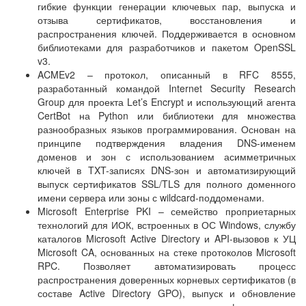
гибкие функции генерации ключевых пар, выпуска и
отзыва сертификатов, восстановления и
распространения ключей. Поддерживается в основном
библиотеками для разработчиков и пакетом OpenSSL
v3.
ACMEv2 – протокол, описанный в RFC 8555,
разработанный командой Internet Security Research
Group для проекта Let’s Encrypt и использующий агента
CertBot на Python или библиотеки для множества
разнообразных языков программирования. Основан на
принципе подтверждения владения DNS-именем
доменов и зон с использованием асимметричных
ключей в TXT-записях DNS-зон и автоматизирующий
выпуск сертификатов SSL/TLS для полного доменного
имени сервера или зоны с wildcard-поддоменами.
Microsoft Enterprise PKI – семейство проприетарных
технологий для ИОК, встроенных в ОС Windows, службу
каталогов Microsoft Active Directory и API-вызовов к УЦ
Microsoft CA, основанных на стеке протоколов Microsoft
RPC. Позволяет автоматизировать процесс
распространения доверенных корневых сертификатов (в
составе Active Directory GPO), выпуск и обновление