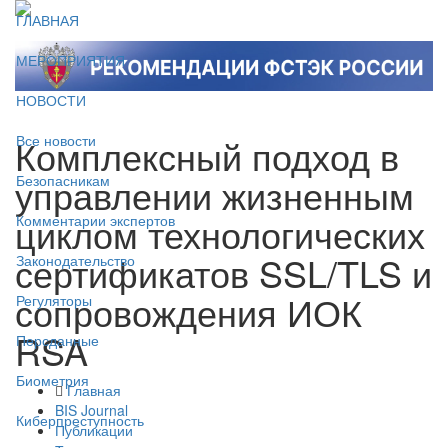
ГЛАВНАЯ
МЕРОПРИЯТИЯ
НОВОСТИ
Комплексный подход в
Все новости
управлении жизненным
Безопасникам
циклом технологических
Комментарии экспертов
сертификатов SSL/TLS и
Законодательство
сопровождения ИОК
Регуляторы
RSA
Персданные
Биометрия
Главная
BIS Journal
Киберпреступность
Публикации