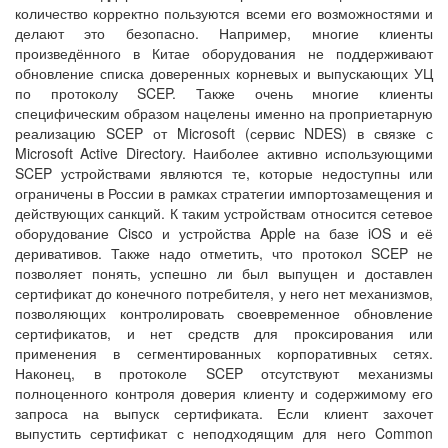
количество корректно пользуются всеми его возможностями и
делают это безопасно. Например, многие клиенты
произведённого в Китае оборудования не поддерживают
обновление списка доверенных корневых и выпускающих УЦ
по протоколу SCEP. Также очень многие клиенты
специфическим образом нацелены именно на проприетарную
реализацию SCEP от Microsoft (сервис NDES) в связке с
Microsoft Active Directory. Наиболее активно использующими
SCEP устройствами являются те, которые недоступны или
ограничены в России в рамках стратегии импортозамещения и
действующих санкций. К таким устройствам относится сетевое
оборудование Cisco и устройства Apple на базе iOS и её
деривативов. Также надо отметить, что протокол SCEP не
позволяет понять, успешно ли был выпущен и доставлен
сертификат до конечного потребителя, у него нет механизмов,
позволяющих контролировать своевременное обновление
сертификатов, и нет средств для проксирования или
применения в сегментированных корпоративных сетях.
Наконец, в протоколе SCEP отсутствуют механизмы
полноценного контроля доверия клиенту и содержимому его
запроса на выпуск сертификата. Если клиент захочет
выпустить сертификат с неподходящим для него Common