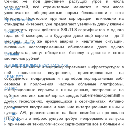
Сейчас же, под действием растущих угроз и числа
уязвимостей, всё стремительно меняется, в том числе
История
ужесточаются общепринятые нормы безопасности в сети
Интернет. Некоторые крупные корпорации, влияющие на
Архив номеров
стандарты Интернет, уже предлагают увеличить длину ключей
и сократить сроки действия SSL/TLS-сертификатов с одного
Подписка
года до 6 месяцев, а в будущем даже ещё короче – до 3
месяцев. В то же время аварии и нештатные ситуации,
Сотрудничество
вызванные несвоевременным обновлением даже одного
сертификата, могут обходиться бизнесу в десятки и сотни
Отзывы
миллионов рублей.
ЭНЦИКЛОПЕДИЯ БЕЗОПАСНИКА
Не стоит на месте и внутрикорпоративная инфраструктура: в
ней появляются внутренние, ориентированные на
LEAK-БЕЗ
сотрудников, подрядчиков и партнёров корпоративные веб-
сервисы и приложения, частные облачные платформы,
О НАС
интеграционные сервисы и шины данных, построенные на
веб-технологиях, контейнерных средах Kubernetes/OpenShift и
других технологиях, нуждающихся в сертификатах. Активно
развиваются внутренние и внешние интеграционные шины и
шлюзы API, реализованные на базе семейства протоколов
HTTP. Вся эта инфраструктура требует непрерывного выпуска
и применения технологических сертификатов всё в большем и