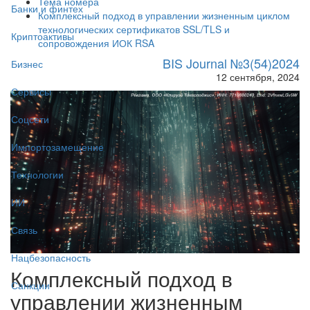
Тема номера
Банки и финтех
Комплексный подход в управлении жизненным циклом
технологических сертификатов SSL/TLS и
Криптоактивы
сопровождения ИОК RSA
BIS Journal №3(54)2024
Бизнес
12 сентября, 2024
Сервисы
Соцсети
Импортозамещение
Технологии
ИИ
Связь
Нацбезопасность
Комплексный подход в
Санкции
управлении жизненным