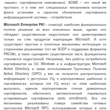
«ваших» сертификатов невозможно). ACME – это такой же
протокол, и в нем нет специальных механизмов контроля
факта установки и гарантии обновления сертификата
информационной системы – потребителя.
Microsoft Enterprise PKI
– пожалуй, наиболее функционально
полное решение из всех описанных выше, однако оно
обладает существенным недостатком: оно ориентировано
только на стек продуктов корпорации Microsoft. И хотя
существуют простые и понятные механизмы интеграции со
сторонними решениями (тот же SCEP и поддержка форматов
PKCS#), в таких сценариях существенная часть функционала
становится недоступной. Например, без работы потребителя
сертификатов на ОС Windows и в инфраструктуре Microsoft
Active Directory, а также использования Групповых Политик
Active Directory (GPO) у вас не получится распространять
информацию о доступных УЦ, о корпоративных шаблонах и
сертификатах, которые эти УЦ могут по этим шаблонам
выпускать, едином корпоративном списке доверенных
сертификатов, обеспечить автоматический перевыпуск
устаревающих сертификатов (auto enrollment). Все эти
механизмы реализованы поверх семейства сетевых
протоколов Microsoft RPC, использование которых в сети