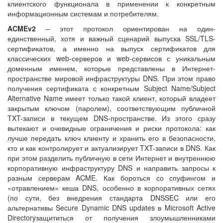
клиентского функционала в применении к конкретным
информационным системам и потребителям.
ACMEv2
– этот протокол ориентирован на один-
единственный, хотя и важный сценарий выпуска SSL/TLS-
сертификатов, а именно на выпуск сертификатов для
классических web-серверов и web-сервисов с уникальным
доменным именем, которые представлены в Интернет-
пространстве мировой инфраструктуры DNS. При этом право
получения сертификата с конкретным Subject Name/Subject
Alternative Name имеет только такой клиент, который владеет
закрытым ключом (паролем), соответствующим публичной
TXT-записи в текущем DNS-пространстве. Из этого сразу
вытекают и очевидные ограничения и риски протокола: как
лучше передать ключ клиенту и хранить его в безопасности,
кто и как контролирует и актуализирует TXT-записи в DNS. Как
при этом разделить публичную в сети Интернет и внутреннюю
корпоративную инфраструктуру DNS и направить запросы к
разным серверам ACME. Как бороться со спуфингом и
«отравлением» кеша DNS, особенно в корпоративных сетях
(по сути, без внедрения стандарта DNSSEC или его
альтернативы Secure Dynamic DNS updates в Microsoft Active
Directoryзащититься от получения злоумышленниками