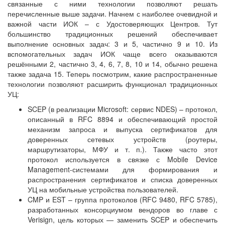
связанные с ними технологии позволяют решать
перечисленные выше задачи. Начнем с наиболее очевидной и
важной части ИОК – с Удостоверяющих Центров. Тут
большинство традиционных решений обеспечивает
выполнение основных задач: 3 и 5, частично 9 и 10. Из
вспомогательных задач ИОК чаще всего оказываются
решёнными 2, частично 3, 4, 6, 7, 8, 10 и 14, обычно решена
также задача 15. Теперь посмотрим, какие распространенные
технологии позволяют расширить функционал традиционных
УЦ:
SCEP (в реализации Microsoft: сервис NDES) – протокол,
описанный в RFC 8894 и обеспечивающий простой
механизм запроса и выпуска сертификатов для
доверенных сетевых устройств (роутеры,
маршрутизаторы, МФУ и т. п.). Также часто этот
протокол используется в связке с Mobile Device
Management-системами для формирования и
распространения сертификатов и списка доверенных
УЦ на мобильные устройства пользователей.
CMP и EST – группа протоколов (RFC 9480, RFC 5785),
разработанных консорциумом вендоров во главе с
Verisign, цель которых — заменить SCEP и обеспечить