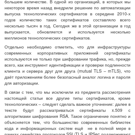
большем количестве. В одной из организаций, в которых мы
некоторое время назад внедрили решение по автоматизации
выпуска технологических сертификатов в середине 2010-х
годов количество таких сертификатов составляло всего
несколько тысяч в год. Сегодня же в этой организации в год
выпускается, обновляется и используется несколько
миллионов технологических сертификатов.
Отдельно необходимо отметить, что для инфраструктуры
современных корпоративных приложений сертификаты
используются не только при шифровании трафика, но, прежде
всего, как инструмент идентификации и проверки подлинности
клиента и сервера друг для друга (mutual TLS – mTLS), что
даёт приложениям более безопасный аналог логина и пароля
для авторизации.
В связи с тем, что мы исключили из предмета рассмотрения
настоящей статьи все другие типы сертификатов, кроме
технологических – следует сделать важное уточнение: далее в
тексте будут рассматриваться сертификаты x.509 с
алгоритмами шифрования RSA. Такое ограничение понятно и
объясняется тем, что большинство современных библиотек
кода и информационных систем ещё не в полной мере в
рамках семейства протоколов SSL/TLS и IPSec поддерживают