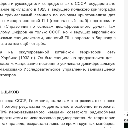
фров и руководители сопредельных с СССР государств это
вание пригласило в 1923 г. ведущего польского криптографа
там трёхмесячный семинар по основам криптоанализа для
ы семинара японский ГШ (генеральный штаб) подготовил и
й «Справочник по основам дешифровального дела». Там
злому шифров не только СССР, но и ведущих европейских
льскими специалистами, японский ГШ направил в Варшаву в
ов, а затем ещё четырёх.
ла на оккупированной китайской территории сеть
 Харбине (1932 г.). Он был специально предназначен для
нское командование постоянно усиливало дешифровальную
рганизовано Исследовательское управление, занимавшееся
говоров.
ЛЬЩИКОВ
соседа СССР, Германии, стали заметно развиваться после
а. Поэтому результаты их деятельности особенно интересны.
70% перехватываемого немцами советского радиообмена
-
 практически не использовало радиосредства. На территории
к
как правило, возрастала лишь во время крупных манёвров.