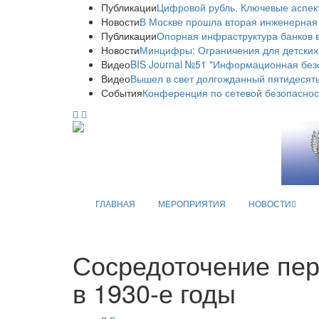
Публикации
Цифровой рубль. Ключевые аспек
Новости
В Москве прошла вторая инженерная
Публикации
Опорная инфраструктура банков в
Новости
Минцифры: Ограничения для детских
Видео
BIS Journal №51 "Информационная без
Видео
Вышел в свет долгожданный пятидесяты
События
Конференция по сетевой безопаснос
ГЛАВНАЯ
МЕРОПРИЯТИЯ
НОВОСТИ
Сосредоточение пер
в 1930-е годы