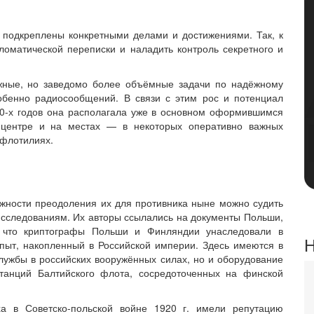
 подкреплены конкретными делами и достижениями. Так, к
ломатической переписки и наладить контроль секретного и
жные, но заведомо более объёмные задачи по надёжному
обенно радиосообщений. В связи с этим рос и потенциал
0-х годов она располагала уже в основном оформившимся
 центре и на местах — в некоторых оперативно важных
 флотилиях.
жности преодоления их для противника ныне можно судить
сследованиям. Их авторы ссылались на документы Польши,
, что криптографы Польши и Финляндии унаследовали в
Н
ыт, накопленный в Российской империи. Здесь имеются в
лужбы в российских вооружённых силах, но и оборудование
танций Балтийского флота, сосредоточенных на финской
а в Советско-польской войне 1920 г. имели репутацию