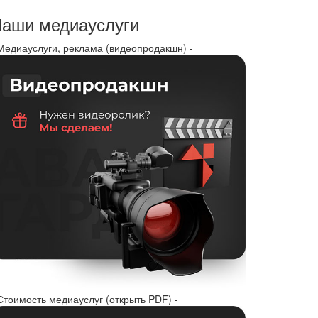
аши медиауслуги
 Медиауслуги, реклама (видеопродакшн) -
Стоимость медиауслуг (открыть PDF) -