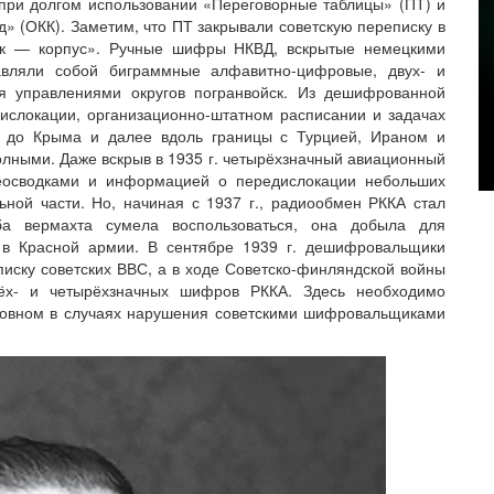
при долгом использовании «Переговорные таблицы» (ПТ) и
 (ОКК). Заметим, что ПТ закрывали советскую переписку в
лк — корпус». Ручные шифры НКВД, вскрытые немецкими
авляли собой биграммные алфавитно-цифровые, двух- и
я управлениями округов погранвойск. Из дешифрованной
ислокации, организационно-штатном расписании и задачах
и до Крыма и далее вдоль границы с Турцией, Ираном и
лными. Даже вскрыв в 1935 г. четырёхзначный авиационный
еосводками и информацией о передислокации небольших
ной части. Но, начиная с 1937 г., радиообмен РККА стал
ба вермахта сумела воспользоваться, она добыла для
в Красной армии. В сентябре 1939 г. дешифровальщики
иску советских ВВС, а в ходе Советско-финляндской войны
рёх- и четырёхзначных шифров РККА. Здесь необходимо
сновном в случаях нарушения советскими шифровальщиками