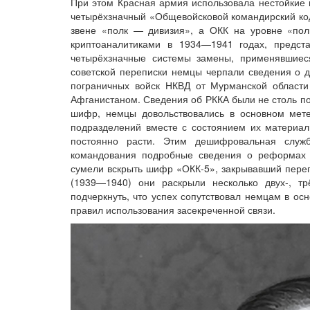
При этом Красная армия использовала нестойкие 
четырёхзначный «Общевойсковой командирский код»
звене «полк — дивизия», а ОКК на уровне «по
криптоаналитиками в 1934—1941 годах, предст
четырёхзначные системы замены, применявшиес
советской переписки немцы черпали сведения о д
пограничных войск НКВД от Мурманской област
Афганистаном. Сведения об РККА были не столь по
шифр, немцы довольствовались в основном мет
подразделений вместе с состоянием их материаль
постоянно расти. Этим дешифровальная служ
командования подробные сведения о реформах 
сумели вскрыть шифр «ОКК-5», закрывавший переп
(1939—1940) они раскрыли несколько двух-, т
подчеркнуть, что успех сопутствовал немцам в о
правил использования засекреченной связи.