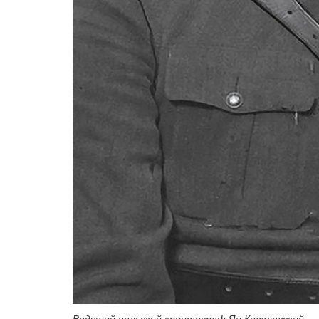
Ведущий польский криптограф Ян Ковалевский