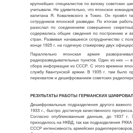
крупнейших специалистов по взлому советских ши
учитывали. Не удивительно, что японское командо
капитана Я. Ковалевского в Токио. Он провёл 
сотрудников японской разведки. По итогам работ
разослал по соединениям совершенно секретны
содержались общие сведения по построению и в
стран. Развивая начавшееся сотрудничество с по
конце 1925 г. на годичную стажировку двух офицер
Параллельно японская армия разворачива
радиоразведывательных пунктов. Один из них — в
сбора информации из СССР. С этого времени япо
службу Квантунской армии. В 1935 г. там было о
перехватом и дешифрованием советских радиопере
РЕЗУЛЬТАТЫ РАБОТЫ ГЕРМАНСКИХ ШИФРОВА
Дешифровальные подразделения другого важного 
1933 г., быстро достигнув качественного прогресс
Согласно опубликованным данным, до 1937 г. 
приходилось на НКВД, так как подразделения РККА
СССР интенсивность армейских радиопереговоров, 