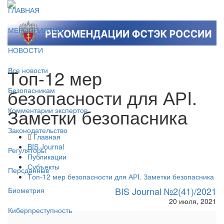
ГЛАВНАЯ
МЕРОПРИЯТИЯ
НОВОСТИ
Tоп-12 мер
Все новости
безопасности для АРI.
Безопасникам
Заметки безопасника
Комментарии экспертов
Законодательство
Главная
BIS Journal
Регуляторы
Публикации
Субъекты
Персданные
Tоп-12 мер безопасности для АРI. Заметки безопасника
BIS Journal №2(41)/2021
Биометрия
20 июля, 2021
Киберпреступность