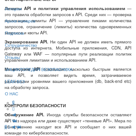
Лимиты API и политики управления использованием
—
История
это правила обработки запросов к API. Среди них — проверка
геолокации, лимиты API — управление пиками количества
Архив номеров
запросов, ограничение (лимиты) количества одновременных
запросов и квоты API.
Подписка
Экранирование API.
Ни один API не должен иметь прямого
Сотрудничество
доступа из интернета. Мобильные приложения, CDN, API
Gateway или WAF — популярные пути реализации политик
Отзывы
управления лимитами и использованием API.
Мониторинг API
показывает, насколько быстрым является
ЭНЦИКЛОПЕДИЯ БЕЗОПАСНИКА
ваш API, и позволяет видеть время, затрачиваемое
различными уровнями вашего приложения (db, back-end etc)
LEAK-БЕЗ
на обработку запроса.
О НАС
КОНТРОЛИ БЕЗОПАСНОСТИ
Обнаружение API.
Иногда службы безопасности оставляют
API без надзора или даже существуют «теневые API». Мера по
обнаружению находит все API и сообщает о них вашей
команде по кибербезопасности.