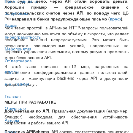
Пока суд да дело, через АРI стали воровать деньги.
Промышленность
Хороший пример — февральское хищение с
пользовательских счетов через API, по поводу чего ЦБ
За рубежом
РФ направил в банки предупреждающее письмо (
пруф
).
Кадры
Мой тезис простой: в API-мире HTTP-запросы пользователей
могут неожиданно меняться по объёму и скорости, что делает
Киберграмотность
поведение back-end непредсказуемым. Это может быть
результатом злонамеренных усилий, направленных на
Мероприятия
перехват управления системами, поэтому разумно применять
меры безопасности API.
От партнёров
В этой главе описаны топ-12 мер, нацеленных на
обеспечение конфиденциальности данных пользователей,
БЛОГИ
защиты от манипуляции back-end через API и доступности
цифровых услуг.
BIS JOURNAL
Главная
МЕРЫ ПРИ РАЗРАБОТКЕ
О журнале
Документация по API.
Правильная документация (например,
Swagger) необходима для обеспечения устойчивости
Авторы
разработки и работы вашего API.
Проверка APISchema.
API должен соответствовать принятому
Блоги