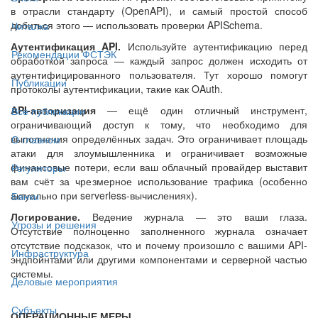
в отрасли стандарту (OpenAPI), и самый простой способ
добиться этого — использовать проверки APISchema.
Читалка
Аутентификация API.
Используйте аутентификацию перед
Рекомендации ФСТЭК
обработкой запроса — каждый запрос должен исходить от
аутентифицированного пользователя. Тут хорошо помогут
Публикации
протоколы аутентификации, такие как OAuth.
API-авторизация
— ещё один отличный инструмент,
Все публикации
ограничивающий доступ к тому, что необходимо для
выполнения определённых задач. Это ограничивает площадь
О главном
атаки для злоумышленника и ограничивает возможные
финансовые потери, если ваш облачный провайдер выставит
Регуляторы
вам счёт за чрезмерное использование трафика (особенно
актуально при serverless-вычислениях).
Банки
Логирование.
Ведение журнала — это ваши глаза.
Угрозы и решения
Отсутствие полноценно заполненного журнала означает
отсутствие подсказок, что и почему произошло с вашими API-
Инфраструктура
эндпойнтами или другими компонентами и серверной частью
системы.
Деловые мероприятия
Субъекты
ОПЕРАЦИОННЫЕ МЕРЫ