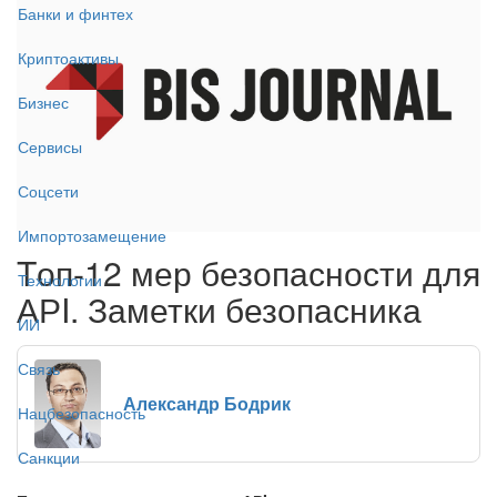
Банки и финтех
Криптоактивы
Бизнес
Сервисы
Соцсети
Импортозамещение
Tоп-12 мер безопасности для
Технологии
АРI. Заметки безопасника
ИИ
Связь
Александр Бодрик
Нацбезопасность
Санкции