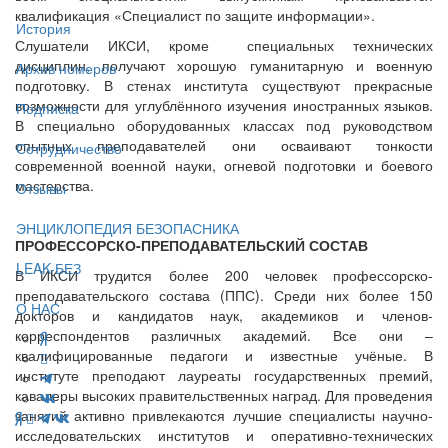
квалификация «Специалист по защите информации».
История
Слушатели ИКСИ, кроме специальных технических
дисциплин, получают хорошую гуманитарную и военную
Архив номеров
подготовку. В стенах института существуют прекрасные
возможности для углублённого изучения иностранных языков.
Подписка
В специально оборудованных классах под руководством
опытных преподавателей они осваивают тонкости
Сотрудничество
современной военной науки, огневой подготовки и боевого
мастерства.
Отзывы
ЭНЦИКЛОПЕДИЯ БЕЗОПАСНИКА
ПРОФЕССОРСКО-ПРЕПОДАВАТЕЛЬСКИЙ СОСТАВ
LEAK-БЕЗ
В ИКСИ трудится более 200 человек профессорско-
преподавательского состава (ППС). Среди них более 150
О НАС
докторов и кандидатов наук, академиков и членов-
корреспондентов различных академий. Все они –
квалифицированные педагоги и известные учёные. В
институте преподают лауреаты государственных премий,
кавалеры высоких правительственных наград. Для проведения
занятий активно привлекаются лучшие специалисты научно-
исследовательских институтов и оперативно-технических