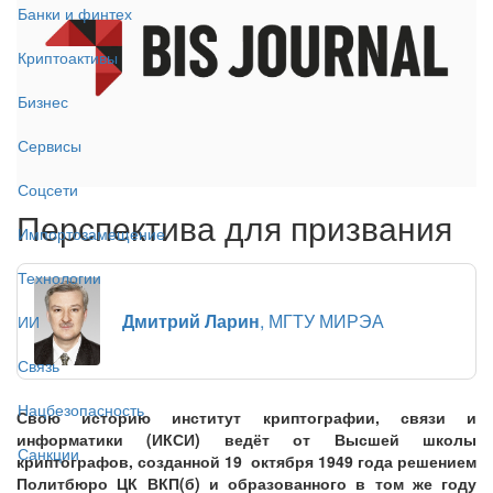
Банки и финтех
Криптоактивы
Бизнес
Сервисы
Соцсети
Перспектива для призвания
Импортозамещение
Технологии
Дмитрий Ларин
, МГТУ МИРЭА
ИИ
Связь
Нацбезопасность
Свою историю институт криптографии, связи и
информатики (ИКСИ) ведёт от Высшей школы
Санкции
криптографов, созданной 19 октября 1949 года решением
Политбюро ЦК ВКП(б) и образованного в том же году