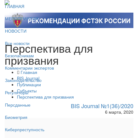
ГЛАВНАЯ
МЕРОПРИЯТИЯ
НОВОСТИ
Перспектива для
Все новости
призвания
Безопасникам
Комментарии экспертов
Главная
BIS Journal
Законодательство
Публикации
Субъекты
Регуляторы
Перспектива для призвания
BIS Journal №1(36)/2020
Персданные
6 марта, 2020
Биометрия
Киберпреступность