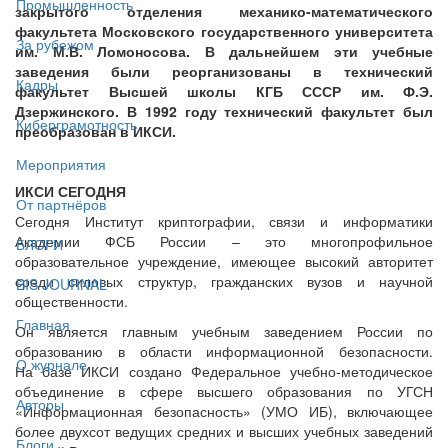
Промышленность
закрытого отделения механико-математического
факультета Московского государственного университета
За рубежом
им. М.В. Ломоносова. В дальнейшем эти учебные
заведения были реорганизованы в технический
Кадры
факультет Высшей школы КГБ СССР им. Ф.Э.
Дзержинского. В 1992 году технический факультет был
Киберграмотность
преобразован в ИКСИ.
Мероприятия
ИКСИ СЕГОДНЯ
От партнёров
Сегодня Институт криптографии, связи и информатики
Академии ФСБ России – это многопрофильное
БЛОГИ
образовательное учреждение, имеющее высокий авторитет
среди силовых структур, гражданских вузов и научной
BIS JOURNAL
общественности.
Главная
Он является главным учебным заведением России по
образованию в области информационной безопасности.
О журнале
На базе ИКСИ создано Федеральное учебно-методическое
объединение в сфере высшего образования по УГСН
Авторы
«Информационная безопасность» (УМО ИБ), включающее
более двухсот ведущих средних и высших учебных заведений
Блоги