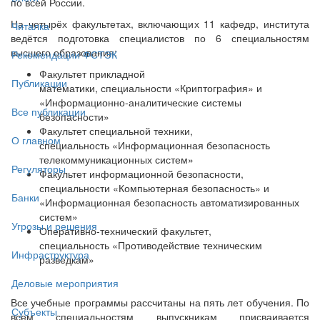
по всей России.
На четырёх факультетах, включающих 11 кафедр, института
Читалка
ведётся подготовка специалистов по 6 специальностям
высшего образования:
Рекомендации ФСТЭК
Факультет прикладной
Публикации
математики, специальности «Криптография» и
«Информационно-аналитические системы
Все публикации
безопасности»
Факультет специальной техники,
О главном
специальность «Информационная безопасность
телекоммуникационных систем»
Регуляторы
Факультет информационной безопасности,
специальности «Компьютерная безопасность» и
Банки
«Информационная безопасность автоматизированных
систем»
Угрозы и решения
Оперативно-технический факультет,
специальность «Противодействие техническим
Инфраструктура
разведкам»
Деловые мероприятия
Все учебные программы рассчитаны на пять лет обучения. По
Субъекты
всем специальностям выпускникам присваивается