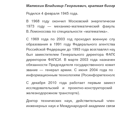
Матюхин Владимир Георгиевич, краткая биог
Родился 4 февраля 1945 года.
В 1968 году окончил Московский энергетически
1973 году — ​механико-математический факуль
В. Ломоносова по специальности «математика».
С 1969 года по 2003 год проходил военную слу
образования в 1991 году Федерального агентств
Российской Федерации до 1993 года возглавлял нау
был заместителем Генерального директора ФАП
директором ФАПСИ. В марте 2003 года назначе
обязанности Председателя государственного комит
звание — ​генерал армии. С июня 2004 года по 
информационным технологиям (Росинформтехноло
С декабря 2010 года работает первым замес
исследовательский и проектно-конструкторски
железнодорожном транспорте).
Доктор технических наук, действительный чле
инженерных наук и Международной академии связи