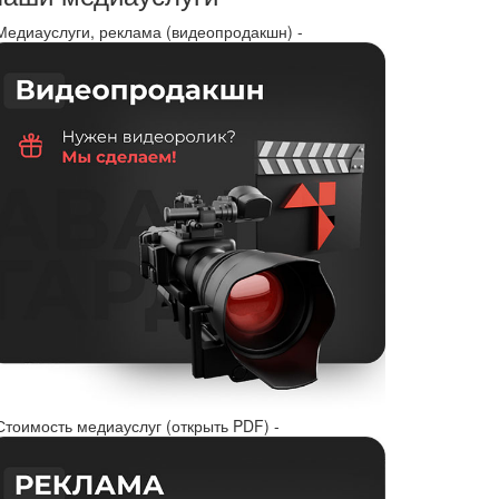
 Медиауслуги, реклама (видеопродакшн) -
Стоимость медиауслуг (открыть PDF) -