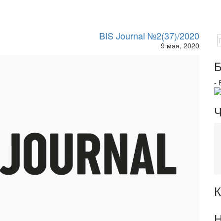
BIS Journal №2(37)/2020
9 мая, 2020
Б
-
Ч
К
Н