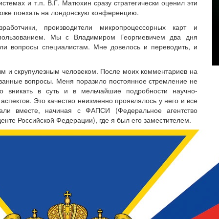
стемах и т.п. В.Г. Матюхин сразу стратегически оценил эти
оже поехать на лондонскую конференцию.
аботчики, производители микропроцессорных карт и
спользованием. Мы с Владимиром Георгиевичем два дня
али вопросы специалистам. Мне довелось и переводить, и
ым и скрупулезным человеком. После моих комментариев на
ованные вопросы. Меня поразило постоянное стремление не
ко вникать в суть и в мельчайшие подробности научно-
аспектов. Это качество неизменно проявлялось у него и все
али вместе, начиная с ФАПСИ (Федеральное агентство
енте Российской Федерации), где я был его заместителем.