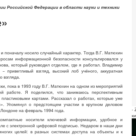
ии Российской Федерации в области науки и техники
е»
 и поначалу носило случайный характер. Тогда В.Г. Матюхин
просам информационной безопасности консультировался у
ова, который руководил отделом, где я работал. Владимир
 − приветливый взгляд, высокий лоб учёного, аккуратная
о взгляда.
ки, пока в 1993 году В.Г. Матюхин на одном из мероприятий
й работе. Я поделился, что занимаюсь перспективным
пластиковыми картами. Рассказал о работах, которые уже
м». Упомянул о предстоящем участии в крупном деловом
-
 Лондоне на февраль 1994 года.
к
компактные носители ключевой информации, удобное и
сле с электронной цифровой подписью. Недаром в наши дни
ногих целей: в разных системах доступа на объекты и к