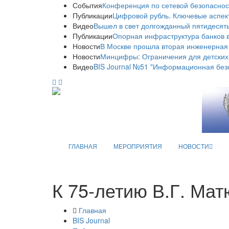
События
Конференция по сетевой безопаснос
Публикации
Цифровой рубль. Ключевые аспек
Видео
Вышел в свет долгожданный пятидесяты
Публикации
Опорная инфраструктура банков в
Новости
В Москве прошла вторая инженерная
Новости
Минцифры: Ограничения для детских
Видео
BIS Journal №51 "Информационная без
ГЛАВНАЯ
МЕРОПРИЯТИЯ
НОВОСТИ
К 75-летию В.Г. Ма
Главная
BIS Journal