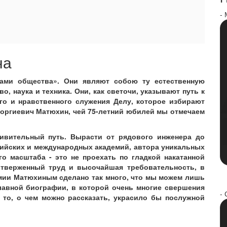
-
на
пами общества». Они являют собою ту естественную
о, наука и техника. Они, как светочи, указывают путь к
го и нравственного служения Делу, которое избирают
Георгиевич Матюхин, чей 75-летний юбилей мы отмечаем
ивительный путь. Вырасти от рядового инженера до
ссийских и международных академий, автора уникальных
о масштаба - это не проехать по гладкой накатанной
оотверженный труд и высочайшая требовательность, в
рмии Матюхиным сделано так много, что мы можем лишь
лавной биографии, в которой очень многие свершения
- 
 то, о чем можно рассказать, украсило бы послужной