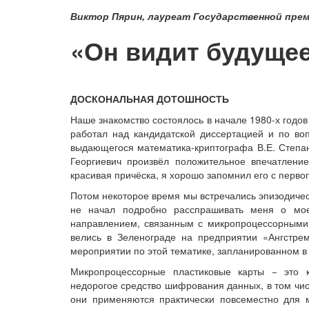
Виктор Пярин, лауреат Государственной прем
«Он видит будуще
ДОСКОНАЛЬНАЯ ДОТОШНОСТЬ
Наше знакомство состоялось в начале 1980-х годов
работал над кандидатской диссертацией и по во
выдающегося математика-криптографа В.Е. Степан
Георгиевич произвёл положительное впечатление
красивая причёска, я хорошо запомнил его с первог
Потом некоторое время мы встречались эпизодичес
не начал подробно расспрашивать меня о мое
направлением, связанным с микропроцессорными 
велись в Зеленограде на предприятии «Ангстре
мероприятии по этой тематике, запланированном в
Микропроцессорные пластиковые карты − это 
недорогое средство шифрования данных, в том чи
они применяются практически повсеместно для м