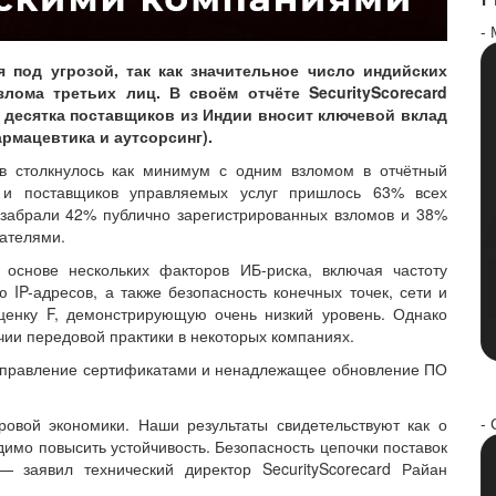
-
я под угрозой, так как значительное число индийских
лома третьих лиц. В своём отчёте SecurityScorecard
 десятка поставщиков из Индии вносит ключевой вклад
рмацевтика и аутсорсинг).
ов столкнулось как минимум с одним взломом в отчётный
 и поставщиков управляемых услуг пришлось 63% всех
 забрали 42% публично зарегистрированных взломов и 38%
гателями.
основе нескольких факторов ИБ-риска, включая частоту
 IP-адресов, а также безопасность конечных точек, сети и
ценку F, демонстрирующую очень низкий уровень. Однако
ичии передовой практики в некоторых компаниях.
управление сертификатами и ненадлежащее обновление ПО
- 
овой экономики. Наши результаты свидетельствуют как о
одимо повысить устойчивость. Безопасность цепочки поставок
 заявил технический директор SecurityScorecard Райан