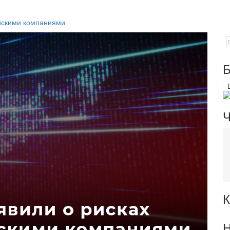
ийскими компаниями
Б
-
Ч
К
Н