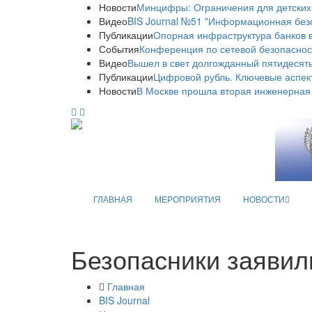
Новости
Минцифры: Ограничения для детских
Видео
BIS Journal №51 "Информационная без
Публикации
Опорная инфраструктура банков в
События
Конференция по сетевой безопаснос
Видео
Вышел в свет долгожданный пятидесяты
Публикации
Цифровой рубль. Ключевые аспек
Новости
В Москве прошла вторая инженерная
ГЛАВНАЯ
МЕРОПРИЯТИЯ
НОВОСТИ
Безопасники заявил
Главная
BIS Journal