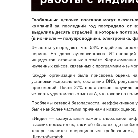
Глобальные цепочки поставок могут оказатьс
компаний за последний год пострадало от вз
выделила десять отраслей, в которые полтора
(в их числе — полупроводники, электроника, фа
Эксперты утверждают, что 53% индийских игрок
период. На долю аутсорсинговых ИТ-операций
инцидентов, отраженных в отчёте. Фармкомпании
изученных кейсов, связанных с программами-вымо
Каждой организации была присвоена оценка на 
установки исправлений, состояние DNS, репутацию
приложений. Почти 27% поставщиков получило о
четверть удостоилась отметки A, что говорит о нал
Проблемы сетевой безопасности, неэффективное 
были наиболее частыми причинами низких оценок.
«Индия — краеугольный камень глобальной цифр
высоких показателях, так и об областях, где необх
теперь является операционным требованием», —
Шерстобитофф.