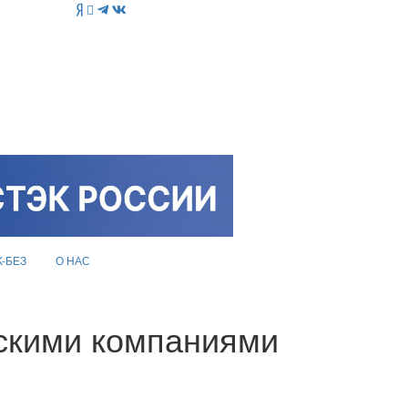
K-БЕЗ
О НАС
йскими компаниями