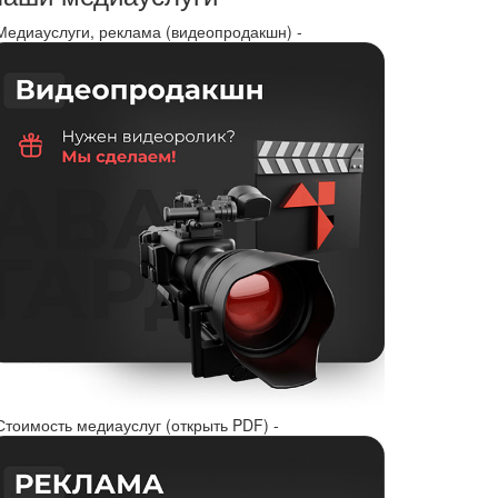
 Медиауслуги, реклама (видеопродакшн) -
Стоимость медиауслуг (открыть PDF) -