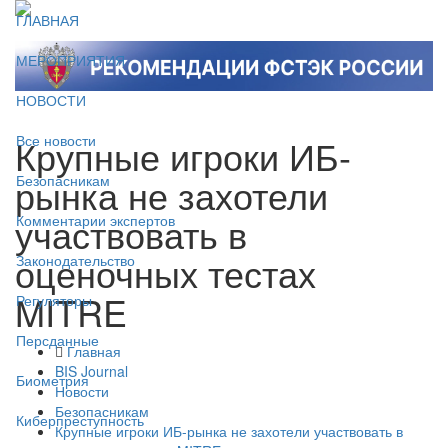
ГЛАВНАЯ
МЕРОПРИЯТИЯ
НОВОСТИ
Крупные игроки ИБ-
Все новости
рынка не захотели
Безопасникам
участвовать в
Комментарии экспертов
оценочных тестах
Законодательство
MITRE
Регуляторы
Персданные
Главная
BIS Journal
Биометрия
Новости
Безопасникам
Киберпреступность
Крупные игроки ИБ-рынка не захотели участвовать в