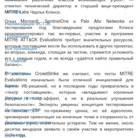
отметил технический директор и старший вице-президент
Читалка
MITRE Labs Чарльз Клэнси.
Отказ Microsoft, SentinelOne и Palo Alto Networks от
Рекомендации ФСТЭК
тестирования под благовидными предлогами Клэнси
прокомментировал так: во-первых, участие в программе
Публикации
MITRE ATT&CK Evaluations требует значительных ресурсов,
которые поставщики могли бы использовать в других проектах;
Все публикации
во-вторых, команда, стоящая за тестом, стремится усложнять
его с каждым годом, и не всегда «удаётся найти правильный
О главном
баланс».
Регуляторы
В компании CrowdStrike же считают, что тесты MITRE
Evaluations изначально были отличной инициативой для
Банки
оценки ИБ-решений, но в последние годы превратились в
«театр поставщиков», которые «вкладывают огромные
Угрозы и решения
ресурсы в пиар-эффект, а не в реальные улучшения
безопасности». Эксперты уверены: концепция тестирования
Инфраструктура
на основе TTP по-прежнему ценна, но её идеология,
чрезмерная ориентация на конечные точки и оторванность от
Деловые мероприятия
реальных угроз, значительно устарели. Тем не менее, около
десятка вендоров заявило о своём участии в мероприятиях
Субъекты
этого года.