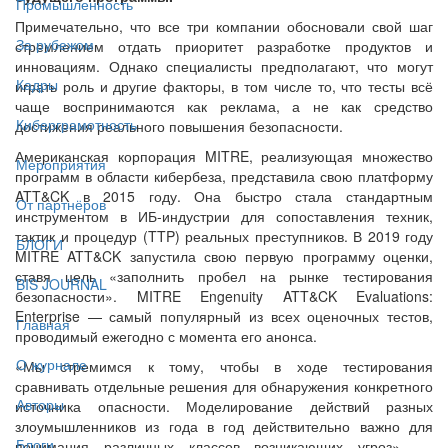
Промышленность
Примечательно, что все три компании обосновали свой шаг
За рубежом
стремлением отдать приоритет разработке продуктов и
инновациям. Однако специалисты предполагают, что могут
Кадры
играть роль и другие факторы, в том числе то, что тесты всё
чаще воспринимаются как реклама, а не как средство
Киберграмотность
достижения реального повышения безопасности.
Американская корпорация MITRE, реализующая множество
Мероприятия
программ в области кибербеза, представила свою платформу
ATT&CK в 2015 году. Она быстро стала стандартным
От партнёров
инструментом в ИБ-индустрии для сопоставления техник,
тактик и процедур (TTP) реальных преступников. В 2019 году
БЛОГИ
MITRE ATT&CK запустила свою первую программу оценки,
ставя цель «заполнить пробел на рынке тестирования
BIS JOURNAL
безопасности». MITRE Engenuity ATT&CK Evaluations:
Enterprise — самый популярный из всех оценочных тестов,
Главная
проводимый ежегодно с момента его анонса.
О журнале
«Мы стремимся к тому, чтобы в ходе тестирования
сравнивать отдельные решения для обнаружения конкретного
Авторы
источника опасности. Моделирование действий разных
злоумышленников из года в год действительно важно для
Блоги
понимания различных классов возникающих угроз», —