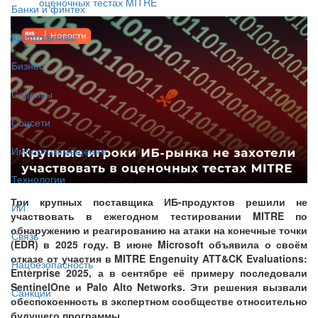
оценочных тестах MITRE
Банки и финтех
Криптоактивы
Бизнес
Сервисы
Соцсети
Импортозамещение
Технологии
Три крупных поставщика ИБ-продуктов решили не
ИИ
участвовать в ежегодном тестировании MITRE по
обнаружению и реагированию на атаки на конечные точки
Связь
(EDR) в 2025 году. В июне Microsoft объявила о своём
отказе от участия в MITRE Engenuity ATT&CK Evaluations:
Нацбезопасность
Enterprise 2025, а в сентябре её примеру последовали
SentinelOne и Palo Alto Networks. Эти решения вызвали
Санкции
обеспокоенность в экспертном сообществе относительно
будущего программы.