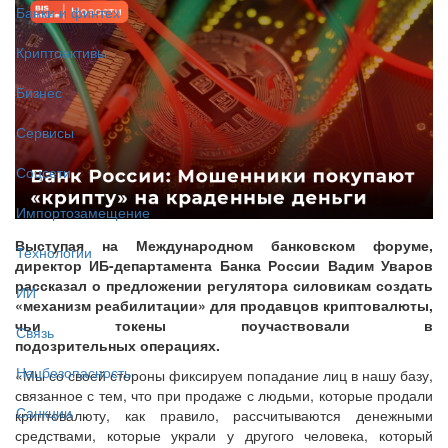
Банки и финтех
Криптоактивы
Бизнес
Сервисы
Соцсети
Импортозамещение
Выступая на Международном банковском форуме,
Технологии
директор ИБ-департамента Банка России Вадим Уваров
рассказал о предложении регулятора силовикам создать
ИИ
«механизм реабилитации» для продавцов криптовалюты,
чьи токены поучаствовали в
Связь
подозрительных операциях.
Нацбезопасность
«Мы со своей стороны фиксируем попадание лиц в нашу базу,
связанное с тем, что при продаже с людьми, которые продали
Санкции
криптовалюту, как правило, рассчитываются денежными
средствами, которые украли у другого человека, который