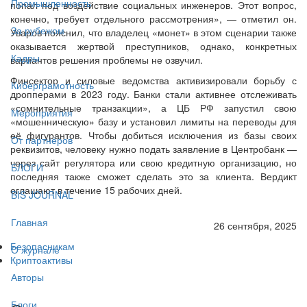
Промышленность
попал под воздействие социальных инженеров. Этот вопрос,
конечно, требует отдельного рассмотрения», — отметил он.
За рубежом
Уваров пояснил, что владелец «монет» в этом сценарии также
оказывается жертвой преступников, однако, конкретных
Кадры
вариантов решения проблемы не озвучил.
Финсектор и силовые ведомства активизировали борьбу с
Киберграмотность
дропперами в 2023 году. Банки стали активнее отслеживать
«сомнительные транзакции», а ЦБ РФ запустил свою
Мероприятия
«мошенническую» базу и установил лимиты на переводы для
её фигурантов. Чтобы добиться исключения из базы своих
От партнёров
реквизитов, человеку нужно подать заявление в Центробанк —
через сайт регулятора или свою кредитную организацию, но
БЛОГИ
последняя также сможет сделать это за клиента. Вердикт
оглашают в течение 15 рабочих дней.
BIS JOURNAL
Главная
26 сентября, 2025
Безопасникам
О журнале
Криптоактивы
Авторы
Блоги