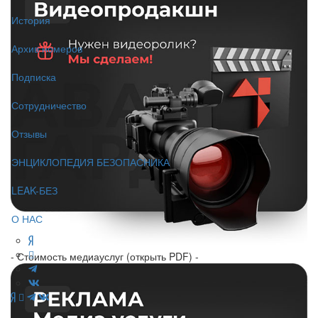
История
Архив номеров
Подписка
Сотрудничество
Отзывы
ЭНЦИКЛОПЕДИЯ БЕЗОПАСНИКА
LEAK-БЕЗ
О НАС
- Стоимость медиауслуг (открыть PDF) -