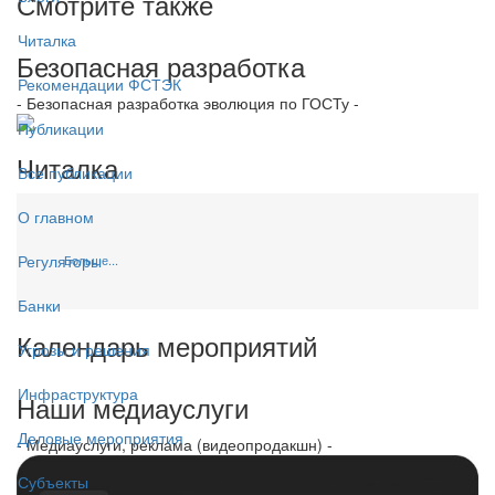
Смотрите также
Читалка
Безопасная разработка
Рекомендации ФСТЭК
- Безопасная разработка эволюция по ГОСТу -
Публикации
Читалка
Все публикации
О главном
Регуляторы
Больше...
Банки
Календарь мероприятий
Угрозы и решения
Инфраструктура
Наши медиауслуги
Деловые мероприятия
- Медиауслуги, реклама (видеопродакшн) -
Субъекты