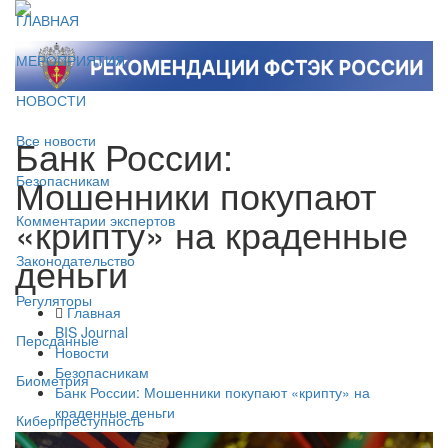
ГЛАВНАЯ
МЕРОПРИЯТИЯ
НОВОСТИ
Банк России:
Все новости
Мошенники покупают
Безопасникам
«крипту» на краденные
Комментарии экспертов
деньги
Законодательство
Регуляторы
Главная
BIS Journal
Персданные
Новости
Безопасникам
Биометрия
Банк России: Мошенники покупают «крипту» на
краденные деньги
Киберпреступность