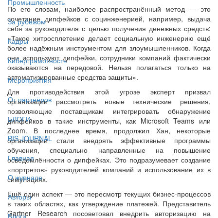
Промышленность
По его словам, наиболее распространённый метод — это
сочетание дипфейков с социнженерией, например, выдача
За рубежом
себя за руководителя с целью получения денежных средств:
«Такое хитросплетение делает социальную инженерию ещё
Кадры
более надёжным инструментом для злоумышленников. Когда
они используют дипфейки, сотрудники компаний фактически
Киберграмотность
оказываются на передовой. Нельзя полагаться только на
автоматизированные средства защиты».
Мероприятия
Для противодействия этой угрозе эксперт призвал
От партнёров
организации рассмотреть новые технические решения,
позволяющие поставщикам интегрировать обнаружение
БЛОГИ
дипфейков в такие инструменты, как Microsoft Teams или
Zoom. В последнее время, продолжил Хан, некоторые
BIS JOURNAL
организации стали внедрять эффективные программы
обучения, специально направленные на повышение
Главная
осведомлённости о дипфейках. Это подразумевает создание
«портретов» руководителей компаний и использование их в
О журнале
симуляциях.
Ещё один аспект — это пересмотр текущих бизнес-процессов
Авторы
в таких областях, как утверждение платежей. Представитель
Gartner Research посоветовал внедрить авторизацию на
Блоги