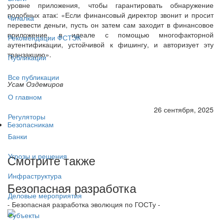
уровне приложения, чтобы гарантировать обнаружение
подобных атак: «Если финансовый директор звонит и просит
Читалка
перевести деньги, пусть он затем сам заходит в финансовое
приложение, в идеале с помощью многофакторной
Рекомендации ФСТЭК
аутентификации, устойчивой к фишингу, и авторизует эту
транзакцию».
Публикации
Все публикации
Усам Оздемиров
О главном
26 сентября, 2025
Регуляторы
Безопасникам
Банки
Угрозы и решения
Смотрите также
Инфраструктура
Безопасная разработка
Деловые мероприятия
- Безопасная разработка эволюция по ГОСТу -
Субъекты