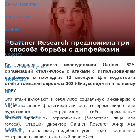
Банки и финтех
Криптоактивы
Бизнес
Сервисы
Соцсети
По данным нового исследования Gartner, 62%
Импортозамещение
организаций столкнулось с атаками с использованием
дипфейков в последние 12 месяцев. Для подготовки
Технологии
отчёта компания опросила 302 ИБ-руководителя по всему
миру.
ИИ
Эти атаки включают в себя либо социальную инженерию с
Связь
задействованием фальшивой личности во время видео- или
аудиозвонка с сотрудником, либо применение
Нацбезопасность
автоматизированной верификации (биометрия лица или
голоса). Старший директор Gartner Research Акиф Хан
Санкции
полагает, что к росту подобных угроз ведёт постоянное
совершенствование технологий дипфейков.