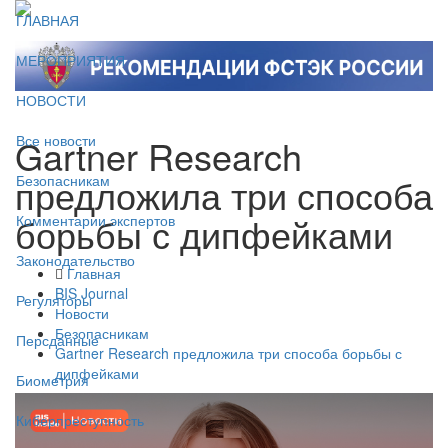
ГЛАВНАЯ
МЕРОПРИЯТИЯ
НОВОСТИ
Gartner Research
Все новости
предложила три способа
Безопасникам
борьбы с дипфейками
Комментарии экспертов
Законодательство
Главная
BIS Journal
Регуляторы
Новости
Безопасникам
Персданные
Gartner Research предложила три способа борьбы с
дипфейками
Биометрия
Киберпреступность