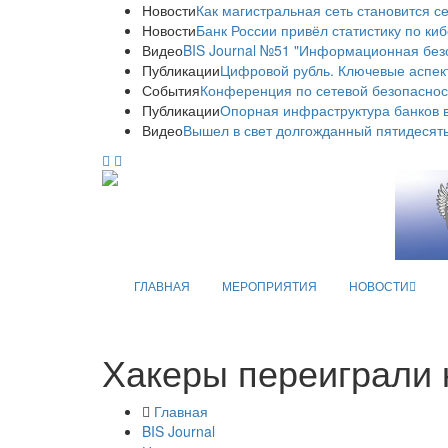
Новости
Как магистральная сеть становится с
Новости
Банк России привёл статистику по ки
Видео
BIS Journal №51 "Информационная без
Публикации
Цифровой рубль. Ключевые аспек
События
Конференция по сетевой безопаснос
Публикации
Опорная инфраструктура банков в
Видео
Вышел в свет долгожданный пятидесяты
ГЛАВНАЯ
МЕРОПРИЯТИЯ
НОВОСТИ
Хакеры переиграли 
Главная
BIS Journal