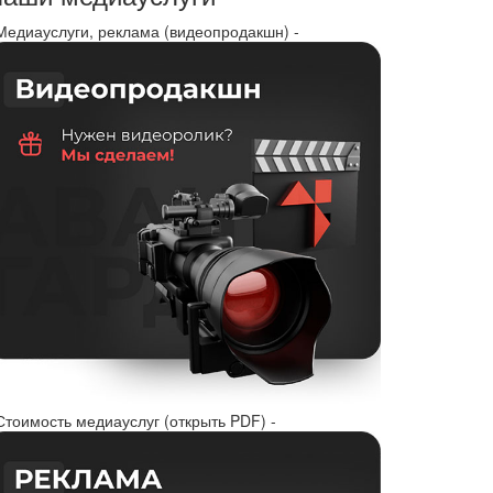
 Медиауслуги, реклама (видеопродакшн) -
Стоимость медиауслуг (открыть PDF) -