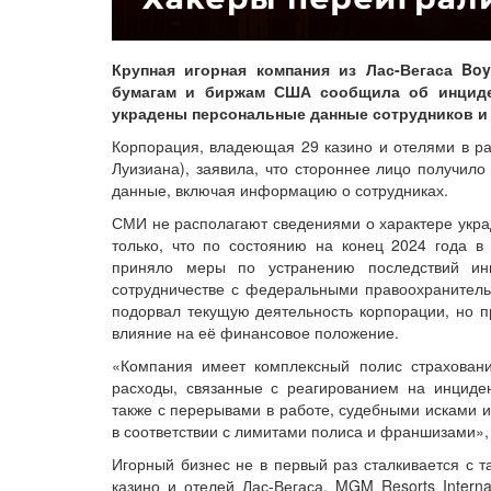
Крупная игорная компания из Лас-Вегаса Bo
бумагам и биржам США сообщила об инциден
украдены персональные данные сотрудников и 
Корпорация, владеющая 29 казино и отелями в ра
Луизиана), заявила, что стороннее лицо получило
данные, включая информацию о сотрудниках.
СМИ не располагают сведениями о характере укра
только, что по состоянию на конец 2024 года в 
приняло меры по устранению последствий ин
сотрудничестве с федеральными правоохранитель
подорвал текущую деятельность корпорации, но п
влияние на её финансовое положение.
«Компания имеет комплексный полис страховани
расходы, связанные с реагированием на инциде
также с перерывами в работе, судебными исками и
в соответствии с лимитами полиса и франшизами»,
Игорный бизнес не в первый раз сталкивается с т
казино и отелей Лас-Вегаса, MGM Resorts Interna