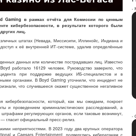
-
yd Gaming в рамках отчёта для Комиссии по ценным
те кибербезопасности, в результате которого были
других лиц.
зличных штатах (Невада, Миссисипи, Иллинойс, Индиана и
 доступ к её внутренней ИТ-системе, удалив определённые
денных данных или количестве пострадавших лиц. Известно
Boyd работало 16129 человек. Руководство заверило, что
цидента при поддержке ведущих ИБ-специалистов и в
ными органами. В Boyd Gaming уточнили, что инцидент не
ризнали, что случившееся окажет существенное негативное
я кибербезопасности, который, как мы ожидаем, покроет
нты и проведением криминалистических расследований, а
 штрафами регулирующих органов, если таковые возникнут,
- 
 — гласит официальный пресс-релиз.
акими неприятностями. В 2023 году два крупных оператора
tional и Caesars Entertainment, подверглись кибератакам с