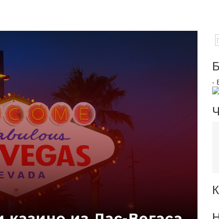
Б
-
Ч
К
Н