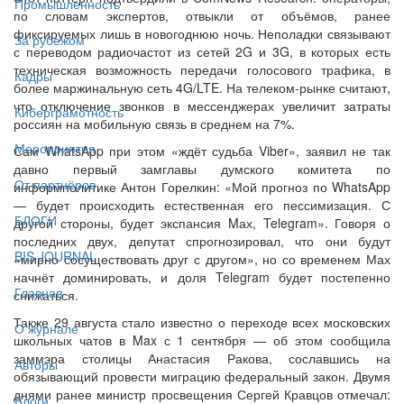
Промышленность
по словам экспертов, отвыкли от объёмов, ранее
фиксируемых лишь в новогоднюю ночь. Неполадки связывают
За рубежом
с переводом радиочастот из сетей 2G и 3G, в которых есть
техническая возможность передачи голосового трафика, в
Кадры
более маржинальную сеть 4G/LTE. На телеком-рынке считают,
что отключение звонков в мессенджерах увеличит затраты
Киберграмотность
россиян на мобильную связь в среднем на 7%.
Мероприятия
Сам WhatsApp при этом «ждёт судьба Viber», заявил не так
давно первый замглавы думского комитета по
От партнёров
информполитике Антон Горелкин: «Мой прогноз по WhatsApp
— будет происходить естественная его пессимизация. С
БЛОГИ
другой стороны, будет экспансия Mах, Telegram». Говоря о
последних двух, депутат спрогнозировал, что они будут
BIS JOURNAL
«мирно сосуществовать друг с другом», но со временем Мах
начнёт доминировать, и доля Telegram будет постепенно
Главная
снижаться.
Также 29 августа стало известно о переходе всех московских
О журнале
школьных чатов в Max с 1 сентября — об этом сообщила
заммэра столицы Анастасия Ракова, сославшись на
Авторы
обязывающий провести миграцию федеральный закон. Двумя
днями ранее министр просвещения Сергей Кравцов отмечал:
Блоги