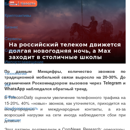
Банки и финтех
Криптоактивы
Бизнес
Сервисы
Соцсети
Импортозамещение
По данным Минцифры, количество звонков по
Технологии
традиционной мобильной связи выросло на 20-30%. До
ограничения Роскомнадзором вызовов через Telegram и
ИИ
WhatsApp наблюдался обратный тренд.
Связь
В TelecomDaily оценили увеличение телефонного трафика на
15-20%. 40% «новых» звонков, как уточняется, приходится на
Нацбезопасность
междугородные и международные контакты, а из-за
возросшей нагрузки на сети иногда наблюдаются сбои при
Санкции
дозвоне.
Этот паттерн подтвердили в ComNews Research: операторы,