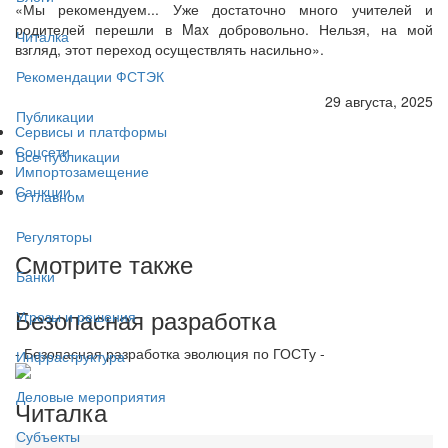
«Мы рекомендуем... Уже достаточно много учителей и
родителей перешли в Max добровольно. Нельзя, на мой
Читалка
взгляд, этот переход осуществлять насильно».
Рекомендации ФСТЭК
29 августа, 2025
Публикации
Сервисы и платформы
Соцсети
Все публикации
Импортозамещение
Санкции
О главном
Регуляторы
Смотрите также
Банки
Безопасная разработка
Угрозы и решения
- Безопасная разработка эволюция по ГОСТу -
Инфраструктура
Деловые мероприятия
Читалка
Субъекты