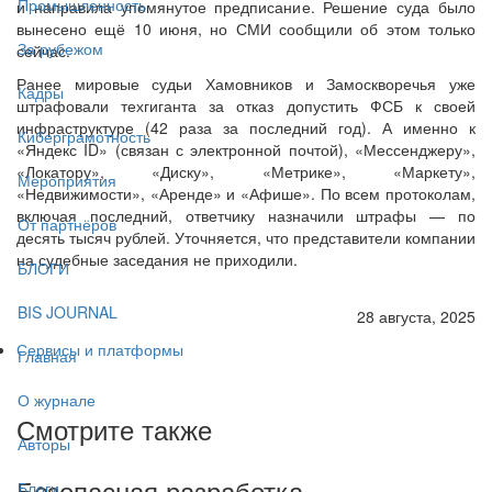
Промышленность
и направила упомянутое предписание. Решение суда было
вынесено ещё 10 июня, но СМИ сообщили об этом только
За рубежом
сейчас.
Ранее мировые судьи Хамовников и Замоскворечья уже
Кадры
штрафовали техгиганта за отказ допустить ФСБ к своей
инфраструктуре (42 раза за последний год). А именно к
Киберграмотность
«Яндекс ID» (связан с электронной почтой), «Мессенджеру»,
«Локатору», «Диску», «Метрике», «Маркету»,
Мероприятия
«Недвижимости», «Аренде» и «Афише». По всем протоколам,
включая последний, ответчику назначили штрафы — по
От партнёров
десять тысяч рублей. Уточняется, что представители компании
на судебные заседания не приходили.
БЛОГИ
BIS JOURNAL
28 августа, 2025
Сервисы и платформы
Главная
О журнале
Смотрите также
Авторы
Безопасная разработка
Блоги