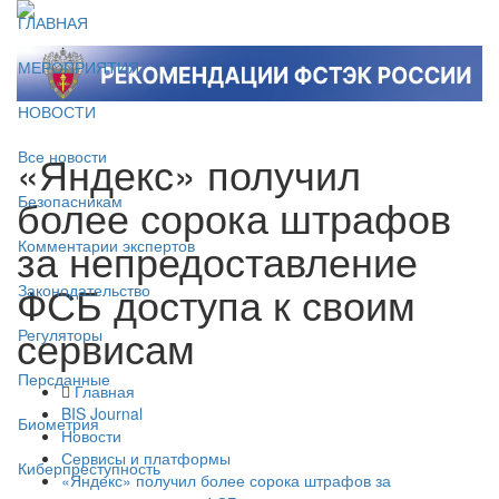
ГЛАВНАЯ
МЕРОПРИЯТИЯ
НОВОСТИ
«Яндекс» получил
Все новости
более сорока штрафов
Безопасникам
за непредоставление
Комментарии экспертов
ФСБ доступа к своим
Законодательство
сервисам
Регуляторы
Персданные
Главная
BIS Journal
Биометрия
Новости
Сервисы и платформы
Киберпреступность
«Яндекс» получил более сорока штрафов за