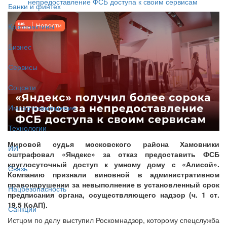
непредоставление ФСБ доступа к своим сервисам
Банки и финтех
Криптоактивы
Бизнес
Сервисы
Соцсети
Импортозамещение
Технологии
Мировой судья московского района Хамовники
ИИ
оштрафовал «Яндекс» за отказ предоставить ФСБ
круглосуточный доступ к умному дому с «Алисой».
Связь
Компанию признали виновной в административном
правонарушении за невыполнение в установленный срок
Нацбезопасность
предписания органа, осуществляющего надзор (ч. 1 ст.
19.5 КоАП).
Санкции
Истцом по делу выступил Роскомнадзор, которому спецслужба