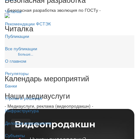
- Безопасная разработка эволюция по ГОСТу -
Читалка
Рекомендации ФСТЭК
Читалка
Публикации
Все публикации
Больше...
О главном
Регуляторы
Календарь мероприятий
Банки
Наши медиауслуги
Угрозы и решения
- Медиауслуги, реклама (видеопродакшн) -
Инфраструктура
Деловые мероприятия
Субъекты