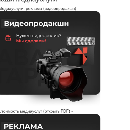
 Медиауслуги, реклама (видеопродакшн) -
Стоимость медиауслуг (открыть PDF) -