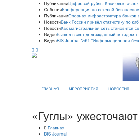
Публикации
Цифровой рубль. Ключевые аспек
События
Конференция по сетевой безопаснос
Публикации
Опорная инфраструктура банков в
Новости
Банк России привёл статистику по ки
Новости
Как магистральная сеть становится с
Видео
Вышел в свет долгожданный пятидесяты
Видео
BIS Journal №51 "Информационная без
ГЛАВНАЯ
МЕРОПРИЯТИЯ
НОВОСТИ
«Гуглы» ужесточают
Главная
BIS Journal