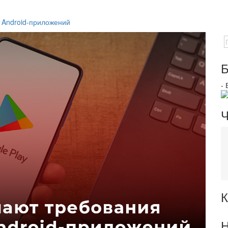
 Android-приложений
Б
-
Ч
К
Н