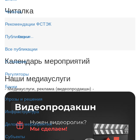
Читалка
Читалка
Рекомендации ФСТЭК
Публикации
Больше...
Все публикации
Календарь мероприятий
О главном
Регуляторы
Наши медиауслуги
Банки
- Медиауслуги, реклама (видеопродакшн) -
Угрозы и решения
Инфраструктура
Деловые мероприятия
Субъекты