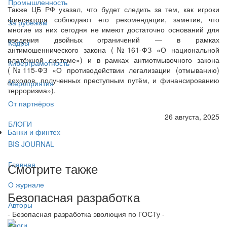
Промышленность
Также ЦБ РФ указал, что будет следить за тем, как игроки
финсектора соблюдают его рекомендации, заметив, что
За рубежом
многие из них сегодня не имеют достаточно оснований для
введения двойных ограничений — в рамках
Кадры
антимошеннического закона (№161-ФЗ «О национальной
платёжной системе») и в рамках антиотмывочного закона
Киберграмотность
(№115-ФЗ «О противодействии легализации (отмыванию)
доходов, полученных преступным путём, и финансированию
Мероприятия
терроризма»).
От партнёров
26 августа, 2025
БЛОГИ
Банки и финтех
BIS JOURNAL
Главная
Смотрите также
О журнале
Безопасная разработка
Авторы
- Безопасная разработка эволюция по ГОСТу -
Блоги