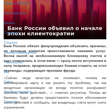
Банки и финтех
Криптоактивы
Бизнес
Сервисы
Соцсети
Банк России обязал финучреждения объяснять причины,
по которым клиентам приостановили оказание услуг.
Импортозамещение
Волна жалоб на необоснованную блокировку счетов и
карт отмечалась в этом июне — сразу после вступления в
Технологии
силу поправок, предписывающих банкам ставить на стоп
переводы, содержащие признаки фрода.
ИИ
«Сейчас люди зачастую не понимают, почему им
Связь
заблокировали карту и как решить эту проблему, так как
кредитные организации не всегда понятно раскрывают
Нацбезопасность
причины своих действий», — отметил регулятор. Теперь же
банкиры будут должны предоставлять полное обоснование
Санкции
своих действий и сообщать, как владельцы счёта могут снять
ограничения.