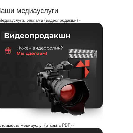
аши медиауслуги
 Медиауслуги, реклама (видеопродакшн) -
Стоимость медиауслуг (открыть PDF) -