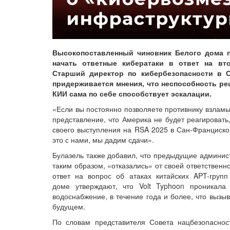
Высокопоставленный чиновник Белого дома п
начать ответные кибератаки в ответ на вт
Старший директор по кибербезопасности в С
придерживается мнения, что неспособность ре
КИИ сама по себе способствует эскалации.
«Если вы постоянно позволяете противнику взламы
представление, что Америка не будет реагировать
своего выступления на RSA 2025 в Сан-Франциско
это с нами, мы дадим сдачи».
Булазель также добавил, что предыдущие админис
таким образом, «отказались» от своей ответственн
ответ на вопрос об атаках китайских APT-груп
доме утверждают, что Volt Typhoon проникала
водоснабжение, в течение года и более, что вызы
будущем.
По словам представителя Совета нацбезопасност