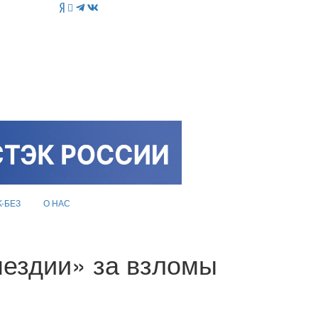
K-БЕЗ
О НАС
мездии» за взломы