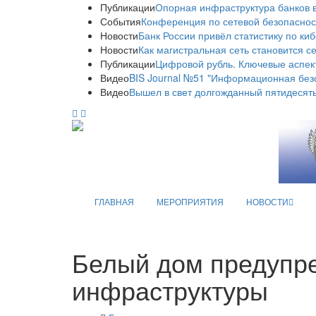
Публикации
Опорная инфраструктура банков в
События
Конференция по сетевой безопаснос
Новости
Банк России привёл статистику по ки
Новости
Как магистральная сеть становится с
Публикации
Цифровой рубль. Ключевые аспек
Видео
BIS Journal №51 "Информационная без
Видео
Вышел в свет долгожданный пятидесяты
ГЛАВНАЯ
МЕРОПРИЯТИЯ
НОВОСТИ
Белый дом предупре
инфраструктуры