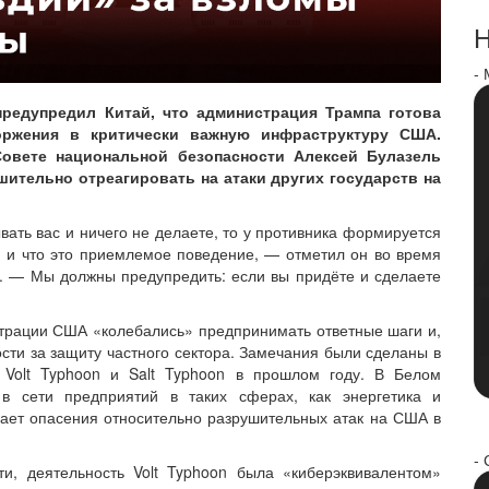
Н
-
редупредил Китай, что администрация Трампа готова
оржения в критически важную инфраструктуру США.
овете национальной безопасности Алексей Булазель
шительно отреагировать на атаки других государств на
вать вас и ничего не делаете, то у противника формируется
, и что это приемлемое поведение, — отметил он во время
. — Мы должны предупредить: если вы придёте и сделаете
трации США «колебались» предпринимать ответные шаги и,
ости за защиту частного сектора. Замечания были сделаны в
п Volt Typhoon и Salt Typhoon в прошлом году. В Белом
 в сети предприятий в таких сферах, как энергетика и
вает опасения относительно разрушительных атак на США в
- 
и, деятельность Volt Typhoon была «киберэквивалентом»