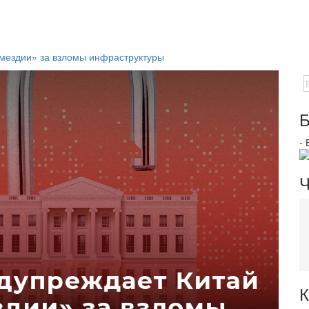
мездии» за взломы инфраструктуры
Б
-
Ч
К