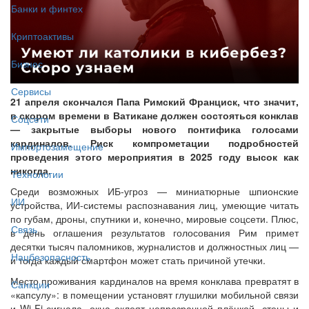
Банки и финтех
Криптоактивы
Бизнес
Сервисы
21 апреля скончался Папа Римский Франциск, что значит,
в скором времени в Ватикане должен состояться конклав
Соцсети
— закрытые выборы нового понтифика голосами
кардиналов. Риск компрометации подробностей
Импортозамещение
проведения этого мероприятия в 2025 году высок как
никогда.
Технологии
Среди возможных ИБ-угроз — миниатюрные шпионские
ИИ
устройства, ИИ-системы распознавания лиц, умеющие читать
по губам, дроны, спутники и, конечно, мировые соцсети. Плюс,
Связь
в день оглашения результатов голосования Рим примет
десятки тысяч паломников, журналистов и должностных лиц —
Нацбезопасность
и тогда каждый смартфон может стать причиной утечки.
Место проживания кардиналов на время конклава превратят в
Санкции
«капсулу»: в помещении установят глушилки мобильной связи
и Wi-Fi-сигнала, окна оклеят непрозрачной плёнкой, стены и