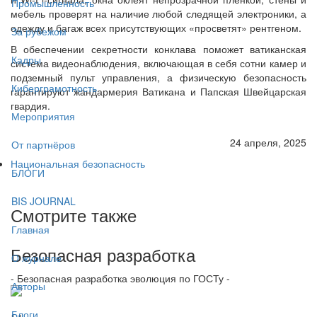
Промышленность
мебель проверят на наличие любой следящей электроники, а
одежду и багаж всех присутствующих «просветят» рентгеном.
За рубежом
В обеспечении секретности конклава поможет ватиканская
Кадры
система видеонаблюдения, включающая в себя сотни камер и
подземный пульт управления, а физическую безопасность
Киберграмотность
гарантируют жандармерия Ватикана и Папская Швейцарская
гвардия.
Мероприятия
24 апреля, 2025
От партнёров
Национальная безопасность
БЛОГИ
BIS JOURNAL
Смотрите также
Главная
Безопасная разработка
О журнале
- Безопасная разработка эволюция по ГОСТу -
Авторы
Блоги