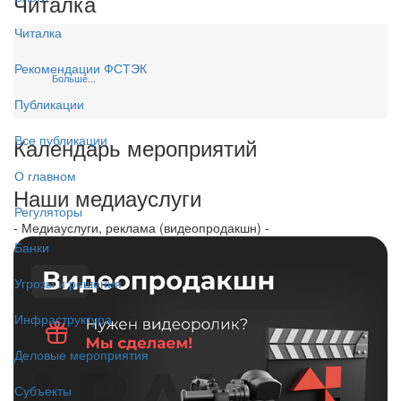
Читалка
Читалка
Рекомендации ФСТЭК
Больше...
Публикации
Все публикации
Календарь мероприятий
О главном
Наши медиауслуги
Регуляторы
- Медиауслуги, реклама (видеопродакшн) -
Банки
Угрозы и решения
Инфраструктура
Деловые мероприятия
Субъекты